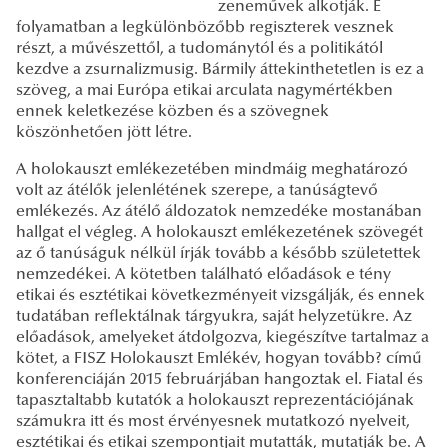
zeneművek alkotják. E
folyamatban a legkülönbözőbb regiszterek vesznek
részt, a művészettől, a tudománytól és a politikától
kezdve a zsurnalizmusig. Bármily áttekinthetetlen is ez a
szöveg, a mai Európa etikai arculata nagymértékben
ennek keletkezése közben és a szövegnek
köszönhetően jött létre.
A holokauszt emlékezetében mindmáig meghatározó
volt az átélők jelenlétének szerepe, a tanúságtevő
emlékezés. Az átélő áldozatok nemzedéke mostanában
hallgat el végleg. A holokauszt emlékezetének szövegét
az ő tanúságuk nélkül írják tovább a később születettek
nemzedékei. A kötetben található előadások e tény
etikai és esztétikai következményeit vizsgálják, és ennek
tudatában reflektálnak tárgyukra, saját helyzetükre. Az
előadások, amelyeket átdolgozva, kiegészítve tartalmaz a
kötet, a FISZ Holokauszt Emlékév, hogyan tovább? című
konferenciáján 2015 februárjában hangoztak el. Fiatal és
tapasztaltabb kutatók a holokauszt reprezentációjának
számukra itt és most érvényesnek mutatkozó nyelveit,
esztétikai és etikai szempontjait mutatták, mutatják be. A