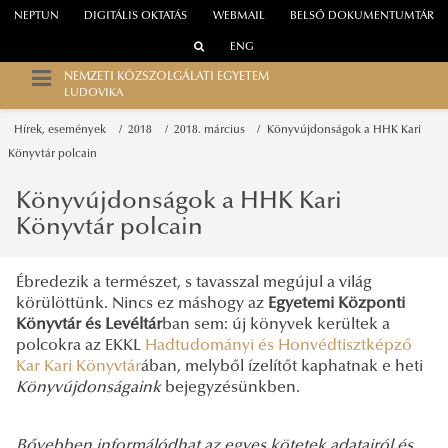
NEPTUN
DIGITÁLIS OKTATÁS
WEBMAIL
BELSŐ DOKUMENTUMTÁR
ENG
NEMZETI KÖZSZOLGÁLATI EGYETEM
LUDOVIKA
Hírek, események
2018
2018. március
Könyvújdonságok a HHK Kari
Könyvtár polcain
Könyvújdonságok a HHK Kari
Könyvtár polcain
Ébredezik a természet, s tavasszal megújul a világ
körülöttünk. Nincs ez máshogy az
Egyetemi Központi
Könyvtár és Levéltár
ban sem: új könyvek kerültek a
polcokra az EKKL
Hadtudományi és Honvédtisztképző
Kar Kari Könyvtár
ában, melyből ízelítőt kaphatnak e heti
Könyvújdonságaink
bejegyzésünkben.
Bővebben informálódhat az egyes kötetek adatairól és