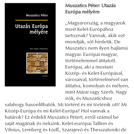
Muszatics Péter: Utazás
Európa mélyére
,,Magyarország, a magyarok
most Kelet-Európához
tartoznak? Vannak, akik ezt
mondják, sőt hirdetik. De
Muszatics nem ilyen hajlamú
magyar. Európai magyar,
történelemmel átitatott.
Európai, aki a mostani
Közép- és Kelet-Európával,
városaival, történelmével van
átitatva, komolyan és mélyen,
mint Márai vagy Szerb. Nagy
írók, és Muszaticshoz
valahogy hasonlíthatók. Mi történt és mi történik ott? Mi
Közép-Európa és mi Kelet-Európa? Hol vannak a
határok? Ez érdekli Muszatics Pétert, erről számol be
saját magának és nekünk. Kelet-európai Tallinn és
Vilnius, Lemberg és ŁódĽ, Szarajevó és Thesszaloniki de