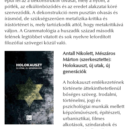
épül fel az a dekonstruktív olvasat, mely a nyom, a
pótlék, az elkülönböződés és az eredet alakzatai köré
szerveződik. A dekonstrukció nem pusztán olvasás és
írásmód, de szükségszerűen metafizika-kritika és
írástörténet is, mely tartózkodik attól, hogy metakritikává
váljon. A Grammatológia a huszadik század második
felének legtöbbet vitatott és sok nyelvre lefordított
filozófiai szövegei közül való.
Antall Nikolett, Mészáros
Márton (szerkesztette):
Holokauszt, új utak, új
generációk
A holokauszt emlékezetének
története áttekinthetetlenül
bőséges szöveg. Irodalmi,
történelmi, jogi és
pszichológiai munkák mellett
képzőművészeti, építészeti,
urbanisztikai, filmes
alkotások, színdarabok és