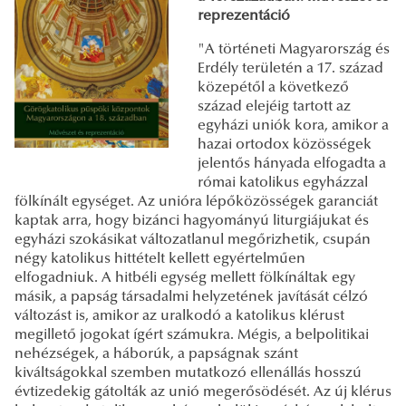
reprezentáció
"A történeti Magyarország és
Erdély területén a 17. század
közepétől a következő
század elejéig tartott az
egyházi uniók kora, amikor a
hazai ortodox közösségek
jelentős hányada elfogadta a
római katolikus egyházzal
fölkínált egységet. Az unióra lépőközösségek garanciát
kaptak arra, hogy bizánci hagyományú liturgiájukat és
egyházi szokásikat változatlanul megőrizhetik, csupán
négy katolikus hittételt kellett egyértelműen
elfogadniuk. A hitbéli egység mellett fölkínáltak egy
másik, a papság társadalmi helyzetének javítását célzó
változást is, amikor az uralkodó a katolikus klérust
megillető jogokat ígért számukra. Mégis, a belpolitikai
nehézségek, a háborúk, a papságnak szánt
kiváltságokkal szemben mutatkozó ellenállás hosszú
évtizedekig gátolták az unió megerősödését. Az új klérus