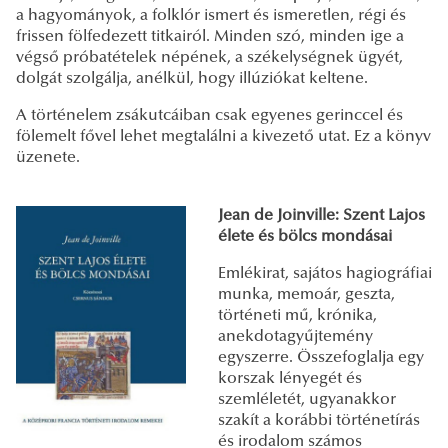
a hagyományok, a folklór ismert és ismeretlen, régi és
frissen fölfedezett titkairól. Minden szó, minden ige a
végső próbatételek népének, a székelységnek ügyét,
dolgát szolgálja, anélkül, hogy illúziókat keltene.
A történelem zsákutcáiban csak egyenes gerinccel és
fölemelt fővel lehet megtalálni a kivezető utat. Ez a könyv
üzenete.
Jean de Joinville: Szent Lajos
élete és bölcs mondásai
Emlékirat, ​sajátos hagiográfiai
munka, memoár, geszta,
történeti mű, krónika,
anekdotagyűjtemény
egyszerre. Összefoglalja egy
korszak lényegét és
szemléletét, ugyanakkor
szakít a korábbi történetírás
és irodalom számos