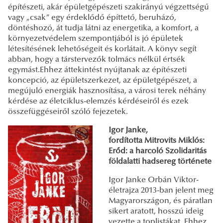
építészeti, akár épületgépészeti szakirányú végzettségű
vagy „csak” egy érdeklődő építtető, beruházó,
döntéshozó, át tudja látni az energetika, a komfort, a
környezetvédelem szempontjából is jó épületek
létesítésének lehetőségeit és korlátait. A könyv segít
abban, hogy a társtervezők tolmács nélkül értsék
egymást.Ehhez áttekintést nyújtanak az építészeti
koncepció, az épületszerkezet, az épületgépészet, a
megújuló energiák hasznosítása, a városi terek néhány
kérdése az életciklus-elemzés kérdéseiről és ezek
összefüggéseiről szóló fejezetek.
Igor Janke,
fordította Mitrovits Miklós:
Erőd: a harcoló Szolidaritás
földalatti hadsereg története
Igor Janke Orbán Viktor-
életrajza 2013-ban jelent meg
Magyarországon, és páratlan
sikert aratott, hosszú ideig
vezette a toplistákat. Ehhez