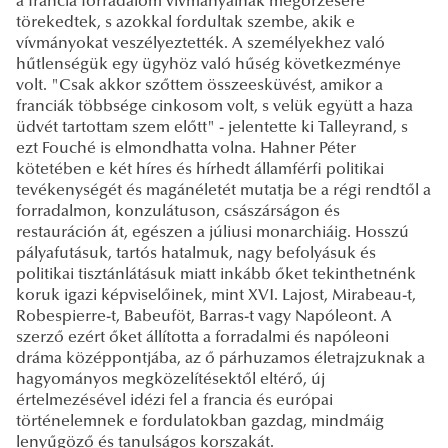
a francia forradalom vívmányainak megőrzésére
törekedtek, s azokkal fordultak szembe, akik e
vívmányokat veszélyeztették. A személyekhez való
hűtlenségük egy ügyhöz való hűség következménye
volt. "Csak akkor szőttem összeesküvést, amikor a
franciák többsége cinkosom volt, s velük együtt a haza
üdvét tartottam szem előtt" - jelentette ki Talleyrand, s
ezt Fouché is elmondhatta volna. Hahner Péter
kötetében e két híres és hírhedt államférfi politikai
tevékenységét és magánéletét mutatja be a régi rendtől a
forradalmon, konzulátuson, császárságon és
restauráción át, egészen a júliusi monarchiáig. Hosszú
pályafutásuk, tartós hatalmuk, nagy befolyásuk és
politikai tisztánlátásuk miatt inkább őket tekinthetnénk
koruk igazi képviselőinek, mint XVI. Lajost, Mirabeau-t,
Robespierre-t, Babeuföt, Barras-t vagy Napóleont. A
szerző ezért őket állította a forradalmi és napóleoni
dráma középpontjába, az ő párhuzamos életrajzuknak a
hagyományos megközelítésektől eltérő, új
értelmezésével idézi fel a francia és európai
történelemnek e fordulatokban gazdag, mindmáig
lenyűgöző és tanulságos korszakát.