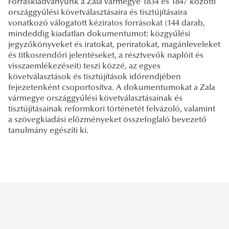
Forráskiadványunk a Zala vármegye 1834 és 1847 közötti
országgyűlési követválasztásaira és tisztújításaira
vonatkozó válogatott kéziratos forrásokat (144 darab,
mindeddig kiadatlan dokumentumot: közgyűlési
jegyzőkönyveket és iratokat, periratokat, magánleveleket
és titkosrendőri jelentéseket, a résztvevők naplóit és
visszaemlékezéseit) teszi közzé, az egyes
követválasztások és tisztújítások időrendjében
fejezetenként csoportosítva. A dokumentumokat a Zala
vármegye országgyűlési követválasztásainak és
tisztújításainak reformkori történetét felvázoló, valamint
a szövegkiadási előzményeket összefoglaló bevezető
tanulmány egészíti ki.