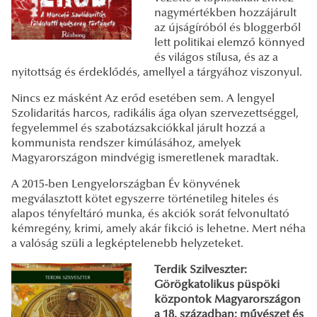
nagymértékben hozzájárult
az újságíróból és bloggerből
lett politikai elemző könnyed
és világos stílusa, és az a
nyitottság és érdeklődés, amellyel a tárgyához viszonyul.
Nincs ez másként Az erőd esetében sem. A lengyel
Szolidaritás harcos, radikális ága olyan szervezettséggel,
fegyelemmel és szabotázsakciókkal járult hozzá a
kommunista rendszer kimúlásához, amelyek
Magyarországon mindvégig ismeretlenek maradtak.
A 2015-ben Lengyelországban Év könyvének
megválasztott kötet egyszerre történetileg hiteles és
alapos tényfeltáró munka, és akciók sorát felvonultató
kémregény, krimi, amely akár fikció is lehetne. Mert néha
a valóság szüli a legképtelenebb helyzeteket.
Terdik Szilveszter:
Görögkatolikus püspöki
központok Magyarországon
a 18. században: művészet és