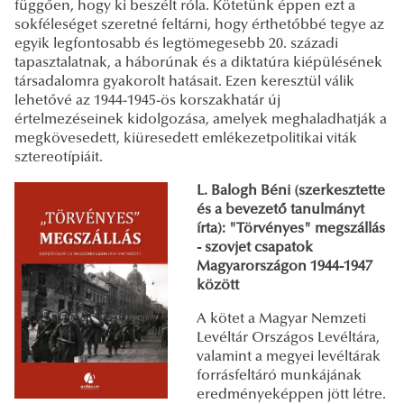
függően, hogy ki beszélt róla. Kötetünk éppen ezt a
sokféleséget szeretné feltárni, hogy érthetőbbé tegye az
egyik legfontosabb és legtömegesebb 20. századi
tapasztalatnak, a háborúnak és a diktatúra kiépülésének
társadalomra gyakorolt hatásait. Ezen keresztül válik
lehetővé az 1944-1945-ös korszakhatár új
értelmezéseinek kidolgozása, amelyek meghaladhatják a
megkövesedett, kiüresedett emlékezetpolitikai viták
sztereotípiáit.
L. Balogh Béni (szerkesztette
és a bevezető tanulmányt
írta): "Törvényes" megszállás
- szovjet csapatok
Magyarországon 1944-1947
között
A kötet a Magyar Nemzeti
Levéltár Országos Levéltára,
valamint a megyei levéltárak
forrásfeltáró munkájának
eredményeképpen jött létre.