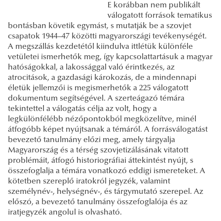
E korábban nem publikált
válogatott források tematikus
bontásban követik egymást, s mutatják be a szovjet
csapatok 1944–47 közötti magyarországi tevékenységét.
A megszállás kezdetétől kiindulva ittlétük különféle
vetületei ismerhetők meg, így kapcsolattartásuk a magyar
hatóságokkal, a lakossággal való érintkezés, az
atrocitások, a gazdasági károkozás, de a mindennapi
életük jellemzői is megismerhetők a 225 válogatott
dokumentum segítségével. A szerteágazó témára
tekintettel a válogatás célja az volt, hogy a
legkülönfélébb nézőpontokból megközelítve, minél
átfogóbb képet nyújtsanak a témáról. A forrásválogatást
bevezető tanulmány előzi meg, amely tárgyalja
Magyarország és a térség szovjetizálásának vitatott
problémáit, átfogó historiográfiai áttekintést nyújt, s
összefoglalja a témára vonatkozó eddigi ismereteket. A
kötetben szereplő iratokról jegyzék, valamint
személynév-, helységnév-, és tárgymutató szerepel. Az
előszó, a bevezető tanulmány összefoglalója és az
iratjegyzék angolul is olvasható.