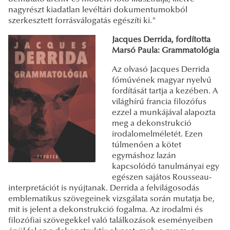
nagyrészt kiadatlan levéltári dokumentumokból
szerkesztett forrásválogatás egészíti ki."
Jacques Derrida, fordította
Marsó Paula: Grammatológia
Az olvasó Jacques Derrida
főművének magyar nyelvű
fordítását tartja a kezében. A
világhírű francia filozófus
ezzel a munkájával alapozta
meg a dekonstrukció
irodalomelméletét. Ezen
túlmenően a kötet
egymáshoz lazán
kapcsolódó tanulmányai egy
egészen sajátos Rousseau-
interpretációt is nyújtanak. Derrida a felvilágosodás
emblematikus szövegeinek vizsgálata során mutatja be,
mit is jelent a dekonstrukció fogalma. Az irodalmi és
filozófiai szövegekkel való találkozások eseményeiben