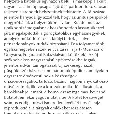
helyzete a katolikus egyházon belül is másképp alakult,
ugyanis a latin főpapság a "görög" partnert fokozatosan
teljesen alárendelt helyzetűnek tekintette. A 18. század
jelentős hányada így azzal telt, hogy az unitus püspökök
megpróbáltak a helyzetükön javítani. Küzdelmük az
uralkodói támogatásnak köszönhetően lassan sikerrel
járt, megalapították a görögkatolikus egyházmegyéket,
amelyek működését csak királyi birtok-, illetve
pénzadományok tudták biztosítani. Ez a folyamat több
egyházmegyében székhelyváltással is járt (Munkácsról
Ungvárra, Fogarasról Balázsfalvára költöztek). Az új
székhelyeken nagyszabású építkezésekbe fogtak,
jelentős udvari támogatással. Új székesegyházak,
püspöki székházak, szemináriumok épültek, amelyeken
egyszerre érvényesülnek a közösségek
önazonosságához tartozó, bizánci hagyományokat őrző
művészetnek, illetve a korszak uralkodó stílusának, a
barokknak jellemzői. A könyv ezt az izgalmas, kevésbé
kutatott emlékanyagot mutatja be. A kötet főszövegét
számos eddig jórészt ismeretlen levéltári terv és rajz
reprodukciója, a tárgyalt emlékeket részletesen
bemutató archív és modern fotó illusztrálja, illetve