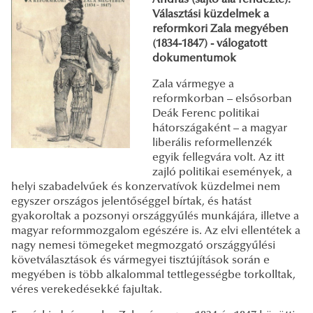
Választási küzdelmek a
reformkori Zala megyében
(1834-1847) - válogatott
dokumentumok
Zala vármegye a
reformkorban – elsősorban
Deák Ferenc politikai
hátországaként – a magyar
liberális reformellenzék
egyik fellegvára volt. Az itt
zajló politikai események, a
helyi szabadelvűek és konzervatívok küzdelmei nem
egyszer országos jelentőséggel bírtak, és hatást
gyakoroltak a pozsonyi országgyűlés munkájára, illetve a
magyar reformmozgalom egészére is. Az elvi ellentétek a
nagy nemesi tömegeket megmozgató országgyűlési
követválasztások és vármegyei tisztújítások során e
megyében is több alkalommal tettlegességbe torkolltak,
véres verekedésekké fajultak.