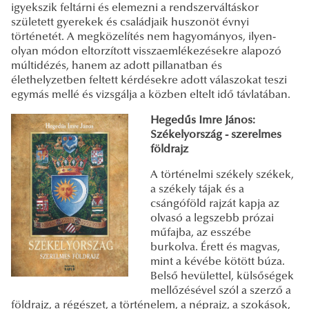
igyekszik feltárni és elemezni a rendszerváltáskor
született gyerekek és családjaik huszonöt évnyi
történetét. A megközelítés nem hagyományos, ilyen-
olyan módon eltorzított visszaemlékezésekre alapozó
múltidézés, hanem az adott pillanatban és
élethelyzetben feltett kérdésekre adott válaszokat teszi
egymás mellé és vizsgálja a közben eltelt idő távlatában.
Hegedűs Imre János:
Székelyország - szerelmes
földrajz
A történelmi székely székek,
a székely tájak és a
csángóföld rajzát kapja az
olvasó a legszebb prózai
műfajba, az esszébe
burkolva. Érett és magvas,
mint a kévébe kötött búza.
Belső hevülettel, külsőségek
mellőzésével szól a szerző a
földrajz, a régészet, a történelem, a néprajz, a szokások,