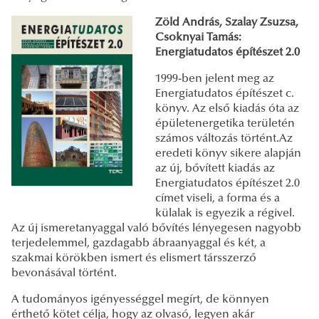
Zöld András, Szalay Zsuzsa,
Csoknyai Tamás:
Energiatudatos építészet 2.0
1999-ben jelent meg az
Energiatudatos építészet c.
könyv. Az első kiadás óta az
épületenergetika területén
számos változás történt.Az
eredeti könyv sikere alapján
az új, bővített kiadás az
Energiatudatos építészet 2.0
címet viseli, a forma és a
külalak is egyezik a régivel.
Az új ismeretanyaggal való bővítés lényegesen nagyobb
terjedelemmel, gazdagabb ábraanyaggal és két, a
szakmai körökben ismert és elismert társszerző
bevonásával történt.
A tudományos igényességgel megírt, de könnyen
érthető kötet célja, hogy az olvasó, legyen akár