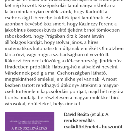
két nép között. Középiskolás tanulmányainkból arra
talán mindannyian emlékszünk, hogy Radnótit a
csehországi Liberecbe küldték ipari tanulónak. Az
azonban kevésbé közismert, hogy Kazinczy Ferenc a
jakobinus összeesküvés elítéltjeként brnói tömlöcben
raboskodott, hogy Prágában őrzik Szent István
állítólagos kardját, hogy Bolyai János, a híres
matematikus katonatiszti múltjának emlékét Olmützben
tábla őrzi, vagy hogy a szabadságharcot vezető II.
Rákóczi Ferencet előzőleg a dél-csehországi Jindřichův
Hradecben próbálták Habsurg-hű alattvalóvá nevelni.
Mindennek pedig a mai Csehországban látható,
megtekinthető emlékei, emlékhelyei vannak. A most
kézben tartott rendhagyó útikönyv áttekinti a magyar-
cseh történelem kapcsolódási pontjait, majd hét régióra
bontva mutatja be részletesen a magyar emlékkel bíró
városokat, épületeket, helyszíneket.
Dávid Beáta (et al.): A
rendszerváltás
családtörténetei - huszonöt