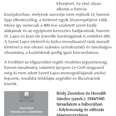
kliséjével. Az első olyan
alkotás a francia
középkorban, melynek szerzője nem rejtőzik el, hanem
épp ellenkezőleg, a történet egyik főszereplőjévé válik.
Műve így nemcsak a 800 éve született szent király
alakjának és az egyiptomi keresztes hadjáratnak, hanem
IX. Lajos és Jean de Joinville barátságának is emléket állít.
A Szent Lajos életéről és bölcs mondásairól ránk maradt
történet a mai olvasó számára szórakoztató és tanulságos
olvasmány, a kutatóknak pedig igazi kincsesbánya.
A fordítást az eligazodást segítő részletes jegyzetanyag,
három tanulmány, valamint Jacques Le Goff magyarul
még ki nem adott Szent Lajos-monográfiájának utolsó
fejezete, továbbá többfajta segédlet és illusztrációk
kísérik.
Bódy Zsombor és Horváth
Sándor (szerk.): 1944/1945
társadalom a háborúban
- folytonosság és változás
Magyarországon