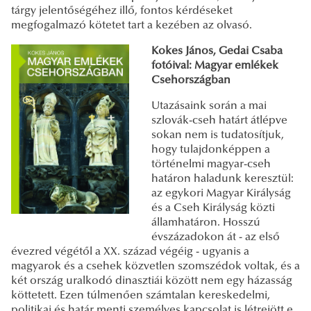
tárgy jelentőségéhez illő, fontos kérdéseket
megfogalmazó kötetet tart a kezében az olvasó.
Kokes János, Gedai Csaba
fotóival: Magyar emlékek
Csehországban
Utazásaink során a mai
szlovák-cseh határt átlépve
sokan nem is tudatosítjuk,
hogy tulajdonképpen a
történelmi magyar-cseh
határon haladunk keresztül:
az egykori Magyar Királyság
és a Cseh Királyság közti
államhatáron. Hosszú
évszázadokon át - az első
évezred végétől a XX. század végéig - ugyanis a
magyarok és a csehek közvetlen szomszédok voltak, és a
két ország uralkodó dinasztiái között nem egy házasság
köttetett. Ezen túlmenően számtalan kereskedelmi,
politikai és határ menti személyes kapcsolat is létrejött e