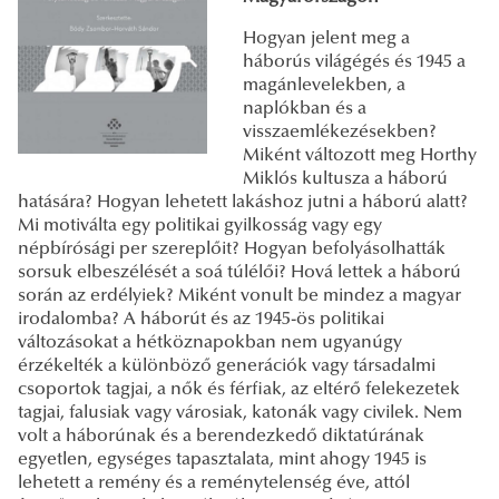
Hogyan jelent meg a
háborús világégés és 1945 a
magánlevelekben, a
naplókban és a
visszaemlékezésekben?
Miként változott meg Horthy
Miklós kultusza a háború
hatására? Hogyan lehetett lakáshoz jutni a háború alatt?
Mi motiválta egy politikai gyilkosság vagy egy
népbírósági per szereplőit? Hogyan befolyásolhatták
sorsuk elbeszélését a soá túlélői? Hová lettek a háború
során az erdélyiek? Miként vonult be mindez a magyar
irodalomba? A háborút és az 1945-ös politikai
változásokat a hétköznapokban nem ugyanúgy
érzékelték a különböző generációk vagy társadalmi
csoportok tagjai, a nők és férfiak, az eltérő felekezetek
tagjai, falusiak vagy városiak, katonák vagy civilek. Nem
volt a háborúnak és a berendezkedő diktatúrának
egyetlen, egységes tapasztalata, mint ahogy 1945 is
lehetett a remény és a reménytelenség éve, attól