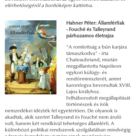
elérhetőségéről a borítóképre kattintva.
Hahner Péter: Államférfiak
- Fouché és Talleyrand
párhuzamos életrajza
"A romlottság a bűn karjára
támaszkodva" - írta
Chateaubriand, miután
megpillantotta Napóleon
egykori külügy- és
rendőrminiszterét, amint
karonfogva bevonultak XVIII.
Lajos királyhoz.
Felháborodott megállapítását
történészek és írók
nemzedékei idézték fel egyetértően. De olyanok is
akadtak, akik szerint Talleyrand és Fouché nem áruló
volt, hanem két rendkívül tehetséges államférfi. A
különböző politikai rendszerek szolgálatában mindvégig