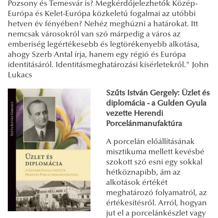
Pozsony és Temesvár is? Megkérdőjelezhetők Közép-
Európa és Kelet-Európa közkeletű fogalmai az utóbbi
hetven év fényében? Nehéz meghúzni a határokat. Itt
nemcsak városokról van szó márpedig a város az
emberiség legértékesebb és legtörékenyebb alkotása,
ahogy Szerb Antal írja, hanem egy régió és Európa
identitásáról. Identitásmeghatározási kísérletekről." John
Lukacs
Szűts István Gergely: Üzlet és
diplomácia - a Gulden Gyula
vezette Herendi
Porcelánmanufaktúra
A ​porcelán előállításának
misztikuma mellett kevésbé
szokott szó esni egy sokkal
hétköznapibb, ám az
alkotások értékét
meghatározó folyamatról, az
értékesítésről. Arról, hogyan
jut el a porcelánkészlet vagy