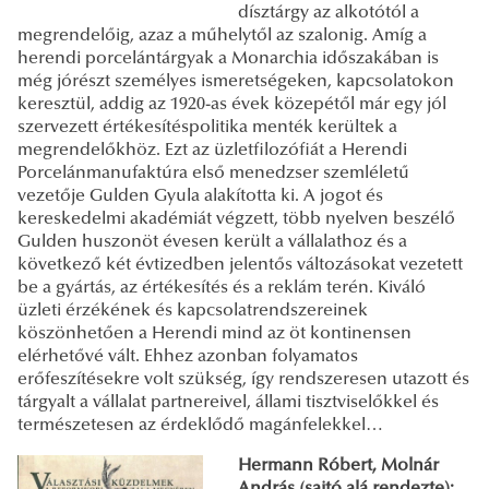
dísztárgy az alkotótól a
megrendelőig, azaz a műhelytől az szalonig. Amíg a
herendi porcelántárgyak a Monarchia időszakában is
még jórészt személyes ismeretségeken, kapcsolatokon
keresztül, addig az 1920-as évek közepétől már egy jól
szervezett értékesítéspolitika menték kerültek a
megrendelőkhöz. Ezt az üzletfilozófiát a Herendi
Porcelánmanufaktúra első menedzser szemléletű
vezetője Gulden Gyula alakította ki. A jogot és
kereskedelmi akadémiát végzett, több nyelven beszélő
Gulden huszonöt évesen került a vállalathoz és a
következő két évtizedben jelentős változásokat vezetett
be a gyártás, az értékesítés és a reklám terén. Kiváló
üzleti érzékének és kapcsolatrendszereinek
köszönhetően a Herendi mind az öt kontinensen
elérhetővé vált. Ehhez azonban folyamatos
erőfeszítésekre volt szükség, így rendszeresen utazott és
tárgyalt a vállalat partnereivel, állami tisztviselőkkel és
természetesen az érdeklődő magánfelekkel…
Hermann Róbert, Molnár
András (sajtó alá rendezte):