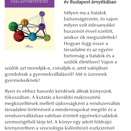
év Budapest árnyékában
Milyen ma a fiatalok
biztonságérzete, és vajon
milyen volt édesanyáiké
huszonöt évvel ezelőtt,
amikor ők megszülettek?
Hogyan függ össze a
társadalmi és az egyéni
biztonság a fiatalok és a
szülők életében? Vajon a
szülők azt mondják-e, csinálják-e, amit valójában
gondolnak a gyermekvállalásról? Mit is üzennek
gyermekeiknek?
Ilyen és ehhez hasonló kérdések állnak könyvünk
fókuszában. A kutatás a korábbi makroszintű
megközelítések mellett újdonságként a rendszerváltás
társadalmi történéseit a mindennapokat megélő és a
rendszerváltásban valóban érintett egyének/családok
szemszögéből tárja fel. A könyv egy adott földrajzi
környezetben a szociológia különböző eszközeivel