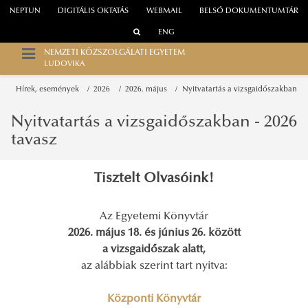
NEPTUN
DIGITÁLIS OKTATÁS
WEBMAIL
BELSŐ DOKUMENTUMTÁR
ENG
NEMZETI KÖZSZOLGÁLATI EGYETEM
LUDOVIKA
Hírek, események
2026
2026. május
Nyitvatartás a vizsgaidőszakban
Nyitvatartás a vizsgaidőszakban - 2026
tavasz
Tisztelt Olvasóink!
Az Egyetemi Könyvtár
2026. május 18. és június 26. között
a vizsgaidőszak alatt,
az alábbiak szerint tart nyitva:
Központi Könyvtár