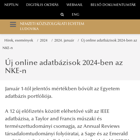
NEPTUN
DIGITÁLIS OKTATÁS
WEBMAIL
BELSŐ DOKUMENTUMTÁR
ENG
NEMZETI KÖZSZOLGÁLATI EGYETEM
LUDOVIKA
Hírek, események
2024
2024. január
Új online adatbázisok 2024-ben az
NKE-n
Új online adatbázisok 2024-ben az
NKE-n
Január 1-től jelentős mértékben bővült az Egyetem
adatbázis portfóliója.
A 12 új előfizetés között eléhetővé vált az IEEE
adatbázisa, a Taylor and Francis műszaki és
természettudományi csomagja, az Annual Reviews
társadalomtudományi folyóiratai, a Sage és az Emerald