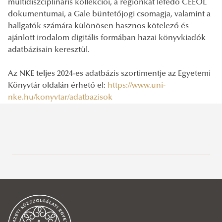
multidiszciplináris kollekciói, a régiónkat lefedő CEEOL
dokumentumai, a Gale büntetőjogi csomagja, valamint a
hallgatók számára különösen hasznos kötelező és
ajánlott irodalom digitális formában hazai könyvkiadók
adatbázisain keresztül.
Az NKE teljes 2024-es adatbázis szortimentje az Egyetemi
Könyvtár oldalán érhető el:
https://www.uni-
nke.hu/konyvtar/adatbazisok
Közszolgálati Tudásportál
Aktuális
Hírek, események
2026