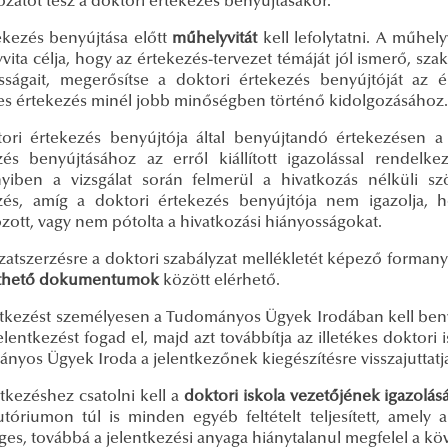
ozatot tesz a doktori értekezés benyújtásakor.
ekezés benyújtása előtt
műhelyvitát
kell lefolytatni. A műhely
ita célja, hogy az értekezés-tervezet témáját jól ismerő, sz
sságait, megerősítse a doktori értekezés benyújtóját az é
es értekezés minél jobb minőségben történő kidolgozásához.
ori értekezés benyújtója által benyújtandó értekezésen 
zés benyújtásához az erről kiállított igazolással rendelk
iben a vizsgálat során felmerül a hivatkozás nélküli s
zés, amíg a doktori értekezés benyújtója nem igazolja, 
zott, vagy nem pótolta a hivatkozási hiányosságokat.
zatszerzésre a doktori szabályzat mellékletét képező forman
lthető dokumentumok
között elérhető.
ntkezést személyesen a Tudományos Ügyek Irodában kell benyú
jelentkezést fogad el, majd azt továbbítja az illetékes doktori
nyos Ügyek Iroda a jelentkezőnek kiegészítésre visszajuttatj
tkezéshez csatolni kell a
doktori iskola vezetőjének igazolás
utóriumon túl is minden egyéb feltételt teljesített, amely a
ges, továbbá a jelentkezési anyaga hiánytalanul megfelel a k