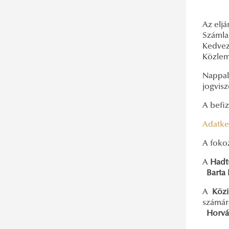
II. szemeszter
Az eljá
Ludovika Szabadegyetem 2022/2023. I.
Száml
szemeszter
Kedvez
Közlemé
Ludovika Szabadegyetem 2021/2022.
Nappal
II. szemeszter
jogvisz
Ludovika Szabadegyetem 2021/2022. I.
A befiz
szemeszter
Adatkez
Ludovika Szabadegyetem 2020/2021.
A foko
II. szemeszter
Ludovika Szabadegyetem 2020/2021 I.
A
Hadt
Barta 
szemeszter
A
Közi
Ludovika Szabadegyetem 2019/2020
számár
Ludovika Szabadegyetem 2018/2019
Horvá
Ludovika Szabadegyetem 2017/2018