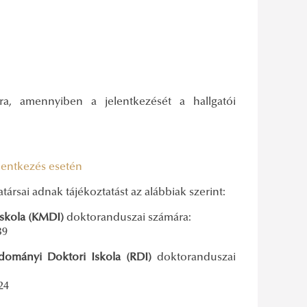
a, amennyiben a jelentkezését a hallgatói
elentkezés esetén
sai adnak tájékoztatást az alábbiak szerint:
Iskola (KMDI)
doktoranduszai számára:
39
ományi Doktori Iskola (RDI)
doktoranduszai
24