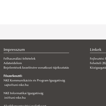
Impresszum
Linkek
Felhasználási feltételek
Fejlesztési
Adatvédelem
Felvételi 20
Bejelentések kezelésére vonatkozó tájékoztatás
Közigazgatá
Főszerkesztő:
NKE Kommunikációs és Program Igazgatóság
sajto@uni-nke.hu
NKE Informatikai Igazgatóság
ini@uni-nke.hu