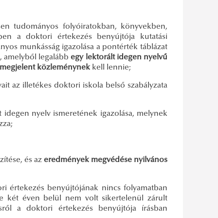
en tudományos folyóiratokban, könyvekben,
n a doktori értekezés benyújtója kutatási
nyos munkásság igazolása a pontérték táblázat
k, amelyből legalább
egy lektorált idegen nyelvű
n megjelent közleménynek
kell lennie;
ait az illetékes doktori iskola belső szabályzata
t idegen nyelv ismeretének igazolása, melynek
zza;
zítése, és az
eredmények megvédése nyilvános
ori értekezés benyújtójának nincs folyamatban
e két éven belül nem volt sikertelenül zárult
ről a doktori értekezés benyújtója írásban