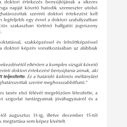
. A doktori értekezés benyújtójának a sikeres
zsga napját követő hatodik szemeszter utolsó
határozottak szerinti doktori értekezést kell
 legfeljebb egy évvel a doktori szabályzatban
ciós szakaszban történő hallgatói jogviszony
.
oktatással, szakképzéssel és felnőttképzéssel
 a doktori képzés vonatkozásában az alábbiak
) bekezdésétől eltérően a komplex vizsgát követő
rinti doktori értekezést benyújtania annak, aki
 teljesítette
. Ez a határidő különös méltánylást
ghatározottak szerint meghosszabbítható.”
s tanév első félévét megelőzően létesítette, a
ri szigorlat tantárgyainak jóváhagyásáról és a
-től augusztus 31-ig, illetve december 15-től
k megtartása sem képez kivételt.