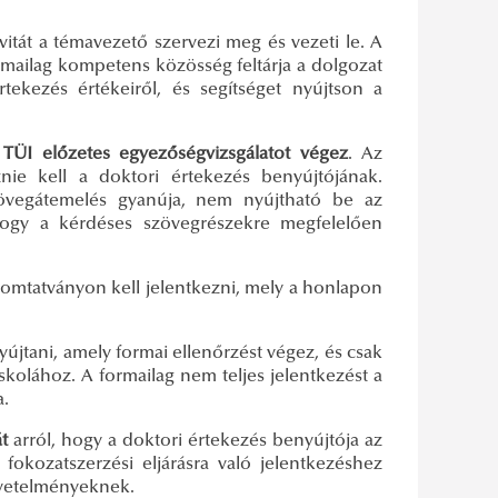
vitát a témavezető szervezi meg és vezeti le. A
akmailag kompetens közösség feltárja a dolgozat
rtekezés értékeiről, és segítséget nyújtson a
a
TÜI előzetes egyezőségvizsgálatot végez
. Az
eznie kell a doktori értekezés benyújtójának.
zövegátemelés gyanúja, nem nyújtható be az
hogy a kérdéses szövegrészekre megfelelően
yomtatványon kell jelentkezni, mely a honlapon
jtani, amely formai ellenőrzést végez, és csak
 iskolához. A formailag nem teljes jelentkezést a
a.
át
arról, hogy a doktori értekezés benyújtója az
 fokozatszerzési eljárásra való jelentkezéshez
övetelményeknek.