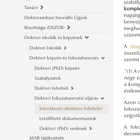
szabál
Tanács
Szabályzatok
komple
napjái
Doktorandusz Szociális Ügyek
Kutatásetikai eljárás kezdeményezése
Bemutatkozás
benyúj
Bizottsága (DSZÜB)
Határozatok
Szabályzatok
meghat
szünet
Doktori iskolák és képzések
Ülések
EDHT határozatok
Bemutatkozás
A
Mag
EDHT ülések
DSZÜB tagjai
Doktori Iskolák
2026.
összef
DSZÜB ülések
Doktori képzés és fokozatszerzés
2025.
Hadtudományi Doktori Iskola
szerint
2024.
Katonai Műszaki Doktori Iskola
Doktori (PhD) képzés
"(1) A 
négy ta
2023.
Közigazgatás-tudományi Doktori
Szabályzatok
a komp
2022.
Iskola
Doktori felvételi
érdeml
2021.
Rendészettudományi Doktori
Doktori fokozatszerzési eljárás
Általános információk
Azon d
2020.
Iskola
Doktori pótfelvételi 2026/2027
Jelentkezés általános feltételei
fokoza
szigorl
2019.
Letölthető dokumentumok
A foko
Doktori (PhD) védések
decembe
MAB tájékoztató
2026. év