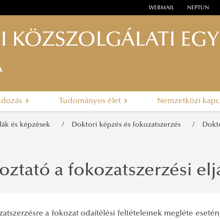
WEBMAIL
NEPTUN
I KÖZSZOLGÁLATI EG
A
ndozás
Tudományos élet
Nemzetközi kapc
olák és képzések
Doktori képzés és fokozatszerzés
Dokto
oztató a fokozatszerzési elj
atszerzésre a fokozat odaítélési feltételeinek megléte esetén,