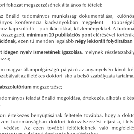
ri fokozat megszerzésének általános feltételei:
az önálló tudományos munkásság dokumentálása, különös
nyos konferencia kiadványokban megjelent – többségébe
hoz kapcsolódó – publikációkkal, közleményekkel. A tudomá
n összegzett,
minimum 20 publikációs pont
elérésével történi
ációnak,
ezen túlmenően legalább
négy lektorált folyóiratba
t idegen nyelv ismeretének igazolása
, melynek részletszabály
azza;
m magyar állampolgárságú pályázó az anyanyelvén kívüli ké
szabályait az illetékes doktori iskola belső szabályzata tartalma
abszolutórium
megszerzése;
tudományos feladat önálló megoldása, értekezés, alkotás elkés
n
.
ori értekezés benyújtásának feltétele továbbá, hogy a dokt
zen tudományágban doktori fokozatszerzési eljárása, illetv
i védése. Az ezen további feltételeknek való megfelelés