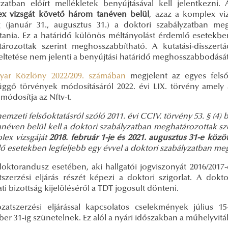
yzatban előírt mellékletek benyújtásával kell jelentkezni
x vizsgát követő három tanéven belül
, azaz a komplex vi
g (január 31., augusztus 31.) a doktori szabályzatban meg
tania. Ez a határidő különös méltányolást érdemlő esetekben
ározottak szerint meghosszabbítható. A kutatási-disszertá
eltetése nem jelenti a benyújtási határidő meghosszabbodását
yar Közlöny 2022/209. számában
megjelent az egyes felső
üggő törvények módosításáról 2022. évi LIX. törvény amely
 módosítja az Nftv-t.
nemzeti felsőoktatásról szóló 2011. évi CCIV. törvény 53. § (4
néven belül kell a doktori szabályzatban meghatározottak sze
lex vizsgáját
2018. február 1-je és 2021. augusztus 31-e között
ő esetekben legfeljebb egy évvel a doktori szabályzatban me
oktorandusz esetében, aki hallgatói jogviszonyát 2016/2017-e
tszerzési eljárás részét képezi a doktori szigorlat. A dokto
ati bizottság kijelöléséről a TDT jogosult dönteni.
zatszerzési eljárással kapcsolatos cselekmények július 15
r 31-ig szünetelnek. Ez alól a nyári időszakban a műhelyvitá