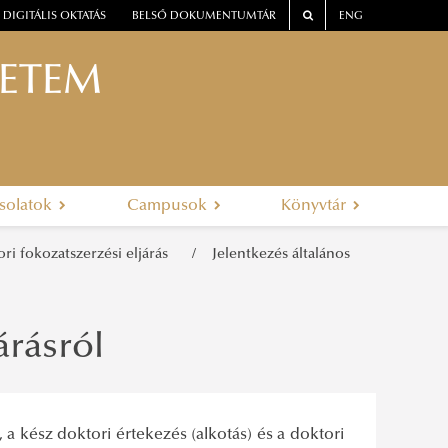
DIGITÁLIS OKTATÁS
BELSŐ DOKUMENTUMTÁR
ENG
YETEM
solatok
Campusok
Könyvtár
ri fokozatszerzési eljárás
Jelentkezés általános
árásról
 a kész doktori értekezés (alkotás) és a doktori