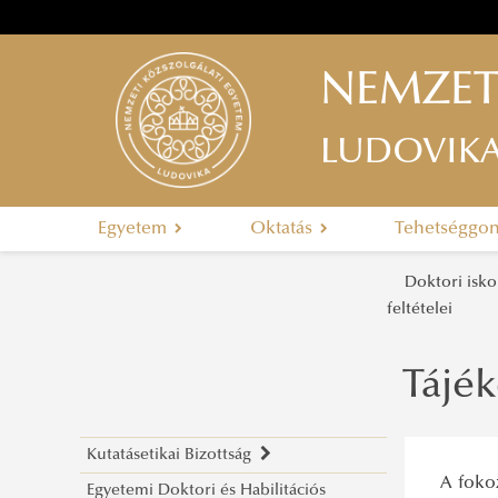
NEMZET
LUDOVIK
Egyetem
Oktatás
Tehetséggo
Doktori isk
feltételei
Tájék
Kutatásetikai Bizottság
A fokoz
Egyetemi Doktori és Habilitációs
Bemutatkozás