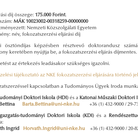
rási díj összege:
175.000 Forint
.
aszám:
MÁK 10023002-00318259-00000000
ményezett: Nemzeti Közszolgálati Egyetem
ny: név, fokozatszerzési eljárási díj
i ösztöndíjas képzésben résztvevő doktorandusz számár
ony keretében nyújtja be, a fokozatszerzési eljárás díjmentes.
etést az értekezés leadásakor szükséges igazolni.
elési tájékoztató az NKE fokozatszerzési eljárására történő j
zatszerzéssel kapcsolatban a Tudományos Ügyek Iroda munkatár
udományi Doktori Iskola
(HDI)
és a
Katonai Műszaki Doktori 
Bettina
Barta.Bettina@uni-nke.hu
+36 (1) 432-9000 / 29-7
gazgatás-tudományi Doktori Iskola (KDI)
és a
Rendészettud
a:
th Ingrid
Horvath.Ingrid@uni-nke.hu
+36 (1) 432-9000 / 20-8