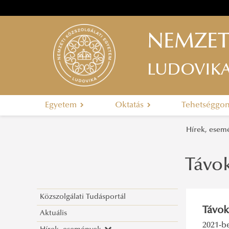
NEMZET
LUDOVIK
Egyetem
Oktatás
Tehetséggo
Hírek, ese
Távok
Közszolgálati Tudásportál
Távok
Aktuális
2021-b