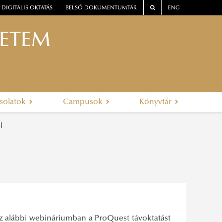
DIGITÁLIS OKTATÁS
BELSŐ DOKUMENTUMTÁR
ENG
YETEM
solatok
Campusok
Könyvtár
l
Az alábbi webináriumban a ProQuest távoktatást