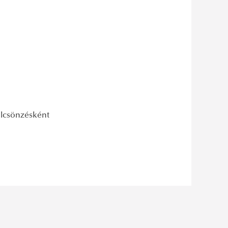
kölcsönzésként