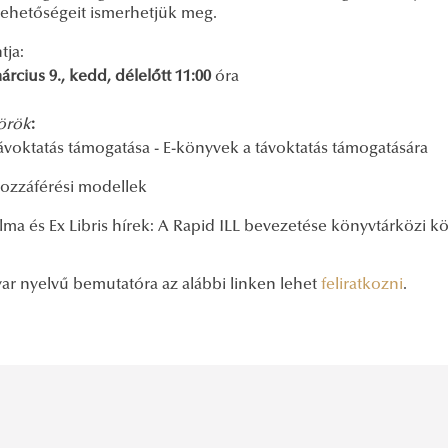
 lehetőségeit ismerhetjük meg.
tja:
árcius 9., kedd, délelőtt 11:00
óra
örök
:
ávoktatás támogatása - E-könyvek a távoktatás támogatására
ozzáférési modellek
lma és Ex Libris hírek: A Rapid ILL bevezetése könyvtárközi 
ar nyelvű bemutatóra az alábbi linken lehet
feliratkozni
.