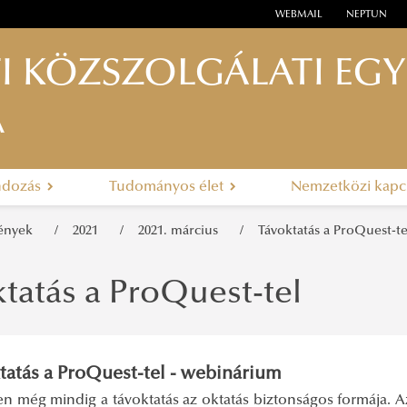
WEBMAIL
NEPTUN
I KÖZSZOLGÁLATI EG
A
ndozás
Tudományos élet
Nemzetközi kapc
mények
2021
2021. március
Távoktatás a ProQuest-te
tatás a ProQuest-tel
tatás a ProQuest-tel - webinárium
en még mindig a távoktatás az oktatás biztonságos formája. 