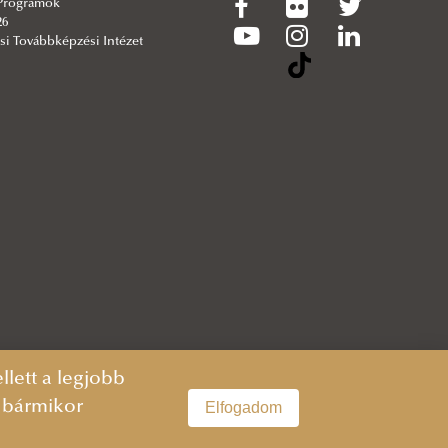
 Programok
26
si Továbbképzési Intézet
lett a legjobb
n bármikor
Elfogadom