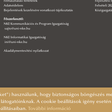
Felhasználási feltételek
Fejlesztési
Adatvédelem
Felvételi 20
Bejelentések kezelésére vonatkozó tájékoztatás
Közigazgatá
Főszerkesztő:
NKE Kommunikációs és Program Igazgatóság
sajto@uni-nke.hu
NKE Informatikai Igazgatóság
ini@uni-nke.hu
Akadálymentesítési nyilatkozat
ket") használunk, hogy biztonságos böngészés mel
 látogatóinknak. A cookie beállítások igény eseté
állításaiban.
További információ