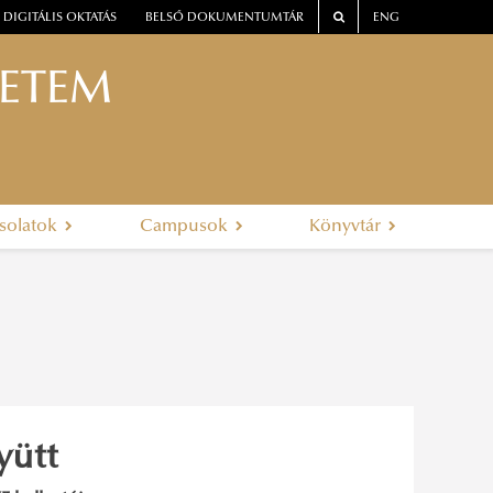
DIGITÁLIS OKTATÁS
BELSŐ DOKUMENTUMTÁR
ENG
YETEM
solatok
Campusok
Könyvtár
yütt