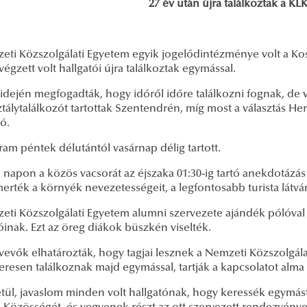
27 év után újra találkoztak a KLK
eti Közszolgálati Egyetem egyik jogelődintézménye volt a Kos
égzett volt hallgatói újra találkoztak egymással.
dején megfogadták, hogy időről időre találkozni fognak, de v
tálytalálkozót tartottak Szentendrén, míg most a választás He
tó.
am péntek délutántól vasárnap délig tartott.
 napon a közös vacsorát az éjszaka 01:30-ig tartó anekdotázá
erték a környék nevezetességeit, a legfontosabb turista látv
eti Közszolgálati Egyetem alumni szervezete ajándék pólóval
óinak. Ezt az öreg diákok büszkén viselték.
tvevők elhatározták, hogy tagjai lesznek a Nemzeti Közszolgá
eresen találkoznak majd egymással, tartják a kapcsolatot alma
tül, javaslom minden volt hallgatónak, hogy keressék egymást