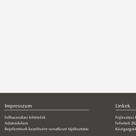
Impresszum
Linkek
Felhasználási feltételek
Fejlesztési
Adatvédelem
Felvételi 20
Bejelentések kezelésére vonatkozó tájékoztatás
Közigazgatá