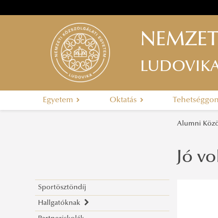
NEMZET
LUDOVIK
Egyetem
Oktatás
Tehetséggo
Alumni Kö
Jó vo
Sportösztöndíj
Hallgatóknak