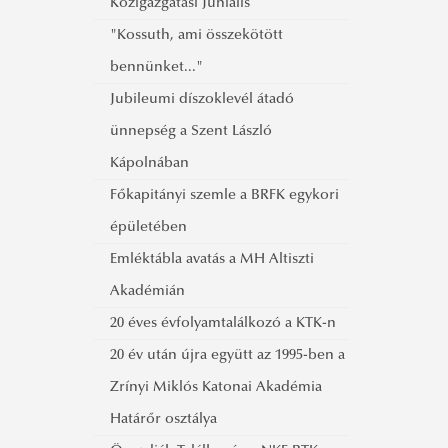
Közigazgatási Juniális
tanévre
2016
"Kossuth, ami összekötött
Tanév Időbeosztása 2014/2015.
NKE Tanulmányi Tájékoztató
bennünket..."
tanévre
2015
Jubileumi díszoklevél átadó
NKE Tanulmányi Tájékoztató
ünnepség a Szent László
2014
Kápolnában
Főkapitányi szemle a BRFK egykori
épületében
Emléktábla avatás a MH Altiszti
Akadémián
20 éves évfolyamtalálkozó a KTK-n
20 év után újra együtt az 1995-ben a
Zrínyi Miklós Katonai Akadémia
Határőr osztálya