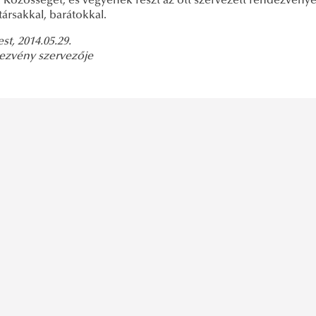
Közösségét, és vegyenek részt az ott szervezett rendezvényeke
társakkal, barátokkal.
t, 2014.05.29.
ezvény szervezője