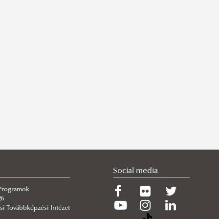
Social media
 Programok
26
si Továbbképzési Intézet