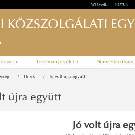
WEBMAIL
NEPTUN
I KÖZSZOLGÁLATI EG
A
ndozás
Tudományos élet
Nemzetközi kapc
zösség
Hírek
Jó volt újra együtt
lt újra együtt
Jó volt újra eg