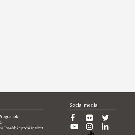
Social media
 Programok
26
si Továbbképzési Intézet