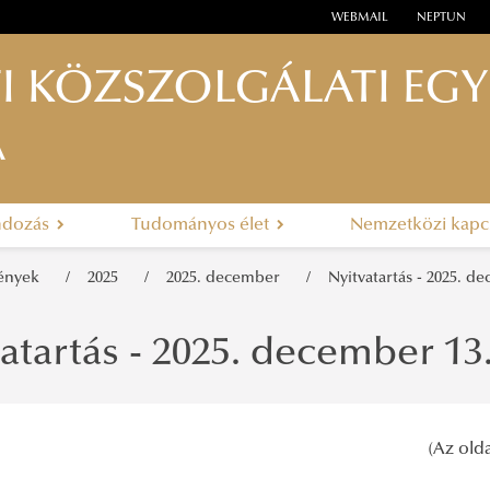
WEBMAIL
NEPTUN
I KÖZSZOLGÁLATI EG
A
ndozás
Tudományos élet
Nemzetközi kapc
mények
2025
2025. december
Nyitvatartás - 2025. d
atartás - 2025. december 13
(Az olda