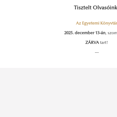
Tisztelt Olvasóin
Az Egyetemi Könyvtá
2025. december 13-án
, szo
ZÁRVA
tart!
---