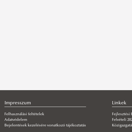
Impresszum
Linkek
Felhasználási feltételek
Fejlesztési
Adatvédelem
Felvételi 20
Bejelentések kezelésére vonatkozó tájékoztatás
Közigazgatá