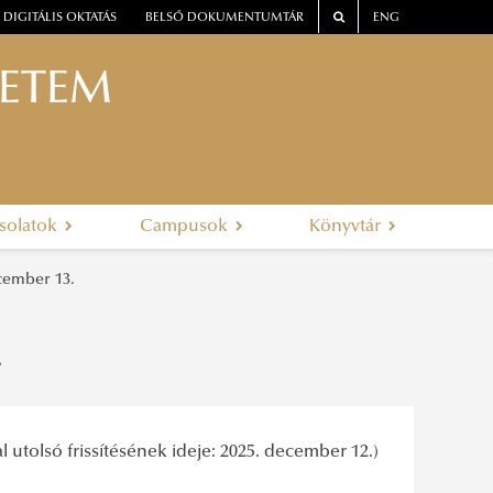
DIGITÁLIS OKTATÁS
BELSŐ DOKUMENTUMTÁR
ENG
YETEM
solatok
Campusok
Könyvtár
ecember 13.
.
l utolsó frissítésének ideje: 2025. december 12.)