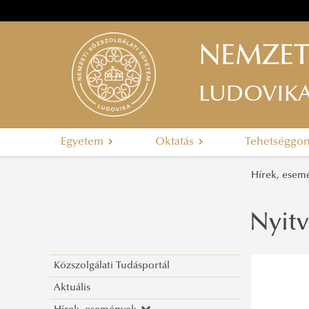
NEMZET
LUDOVIK
Egyetem
Oktatás
Tehetséggo
Hírek, ese
Nyitv
Közszolgálati Tudásportál
Aktuális