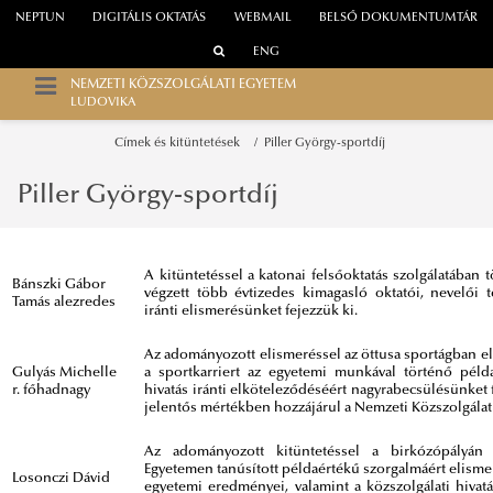
NEPTUN
DIGITÁLIS OKTATÁS
WEBMAIL
BELSŐ DOKUMENTUMTÁR
ENG
NEMZETI KÖZSZOLGÁLATI EGYETEM
LUDOVIKA
Címek és kitüntetések
Piller György-sportdíj
Piller György-sportdíj
A kitüntetéssel a katonai felsőoktatás szolgálatában 
Bánszki Gábor
végzett több évtizedes kimagasló oktatói, nevelői 
Tamás alezredes
iránti elismerésünket fejezzük ki.
Az adományozott elismeréssel az öttusa sportágban el
Gulyás Michelle
a sportkarriert az egyetemi munkával történő példa
r. főhadnagy
hivatás iránti elköteleződéséért nagyrabecsülésünket
jelentős mértékben hozzájárul a Nemzeti Közszolgála
Az adományozott kitüntetéssel a birkózópályán b
Egyetemen tanúsított példaértékű szorgalmáért elisme
Losonczi Dávid
egyetemi eredményei, valamint a közszolgálati hivatá