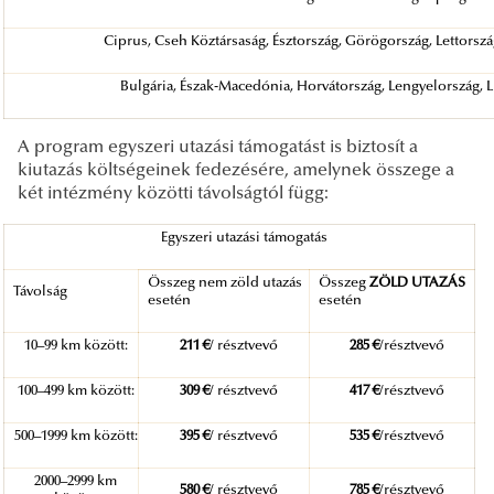
Ciprus, Cseh Köztársaság, Észtország, Görögország, Lettország
Bulgária, Észak-Macedónia, Horvátország, Lengyelország, L
A program egyszeri utazási támogatást is biztosít a
kiutazás költségeinek fedezésére, amelynek összege a
két intézmény közötti távolságtól függ:
Egyszeri utazási támogatás
Összeg nem zöld utazás
Összeg
ZÖLD UTAZÁS
Távolság
esetén
esetén
10–99 km között:
211 €
/ résztvevő
285 €
/résztvevő
100–499 km között:
309 €
/ résztvevő
417 €
/résztvevő
500–1999 km között:
395 €
/ résztvevő
535 €
/résztvevő
2000–2999 km
580 €
/ résztvevő
785 €
/résztvevő