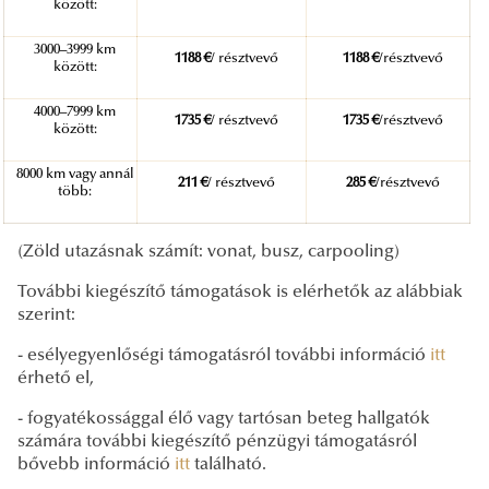
között:
3000–3999 km
1188 €
/ résztvevő
1188 €
/résztvevő
között:
4000–7999 km
1735 €
/ résztvevő
1735 €
/résztvevő
között:
8000 km vagy annál
211 €
/ résztvevő
285 €
/résztvevő
több:
(Zöld utazásnak számít: vonat, busz, carpooling)
További kiegészítő támogatások is elérhetők az alábbiak
szerint:
- esélyegyenlőségi támogatásról további információ
itt
érhető el,
- fogyatékossággal élő vagy tartósan beteg hallgatók
számára további kiegészítő pénzügyi támogatásról
bővebb információ
itt
található.