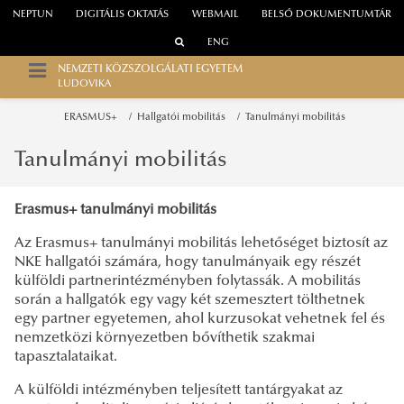
NEPTUN
DIGITÁLIS OKTATÁS
WEBMAIL
BELSŐ DOKUMENTUMTÁR
ENG
NEMZETI KÖZSZOLGÁLATI EGYETEM
LUDOVIKA
ERASMUS+
Hallgatói mobilitás
Tanulmányi mobilitás
Tanulmányi mobilitás
Erasmus+ tanulmányi mobilitás
Az Erasmus+ tanulmányi mobilitás lehetőséget biztosít az
NKE hallgatói számára, hogy tanulmányaik egy részét
külföldi partnerintézményben folytassák. A mobilitás
során a hallgatók egy vagy két szemesztert tölthetnek
egy partner egyetemen, ahol kurzusokat vehetnek fel és
nemzetközi környezetben bővíthetik szakmai
tapasztalataikat.
A külföldi intézményben teljesített tantárgyakat az