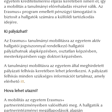
egyetem kreditelismerési eljárás keretében ismeri el, így
a mobilitás a tanulmányi előrehaladás részévé válik. Az
Erasmus+ program emellett pénzügyi támogatást is
biztosít a hallgatók számára a külföldi tartózkodás
idejére.
Ki pályázhat?
Az Erasmus+ tanulmányi mobilitásra az egyetem aktív
hallgatói jogviszonnyal rendelkező hallgatói
pályázhatnak alapképzésben, osztatlan képzésben,
mesterképzésben vagy doktori képzésben.
A tanulmányi mobilitásra az egyetem által meghirdetett
pályázati felhívás keretében lehet jelentkezni. A pályázati
felhívás minden szükséges információt tartalmaz, amely
elérhető
itt
.
Hova lehet utazni?
A mobilitás az egyetem Erasmus+
partnerintézményeiben valósítható meg. A hallgatók a
partnerintézményi megállapodások alapján