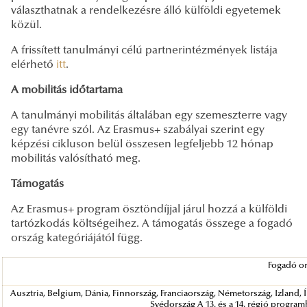
választhatnak a rendelkezésre álló külföldi egyetemek
közül.
A frissített tanulmányi célú partnerintézmények listája
elérhető
itt
.
A mobilitás időtartama
A tanulmányi mobilitás általában egy szemeszterre vagy
egy tanévre szól. Az Erasmus+ szabályai szerint egy
képzési cikluson belül összesen legfeljebb 12 hónap
mobilitás valósítható meg.
Támogatás
Az Erasmus+ program ösztöndíjjal járul hozzá a külföldi
tartózkodás költségeihez. A támogatás összege a fogadó
ország kategóriájától függ.
Fogadó o
Ausztria, Belgium, Dánia, Finnország, Franciaország, Németország, Izland, 
Svédország A 13. és a 14. régió progra