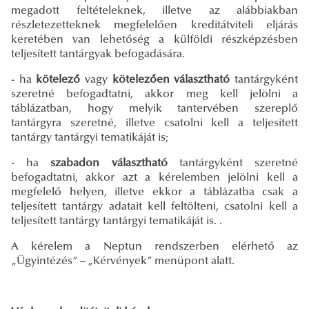
megadott feltételeknek, illetve az alábbiakban
részletezetteknek megfelelően kreditátviteli eljárás
keretében van lehetőség a külföldi részképzésben
teljesített tantárgyak befogadására.
- ha
kötelező
vagy
kötelezően választható
tantárgyként
szeretné befogadtatni, akkor meg kell jelölni a
táblázatban, hogy melyik tantervében szereplő
tantárgyra szeretné, illetve csatolni kell a teljesített
tantárgy tantárgyi tematikáját is;
- ha
szabadon választható
tantárgyként szeretné
befogadtatni, akkor azt a kérelemben jelölni kell a
megfelelő helyen, illetve ekkor a táblázatba csak a
teljesített tantárgy adatait kell feltölteni, csatolni kell a
teljesített tantárgy tantárgyi tematikáját is. .
A kérelem a Neptun rendszerben elérhető az
„Ügyintézés” – „Kérvények” menüpont alatt.