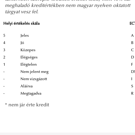
meghaladó kreditértékben nem magyar nyelven oktatott
tárgyat vesz fel.
Helyi értékelés skála
E
5
Jeles
A
4
Jó
B
3
Közepes
C
2
Elégséges
D
1
Elégtelen
F
-
Nem jelent meg
D
-
Nem vizsgázott
I
-
Aláírva
S
-
Megtagadva
R
* nem jár érte kredit