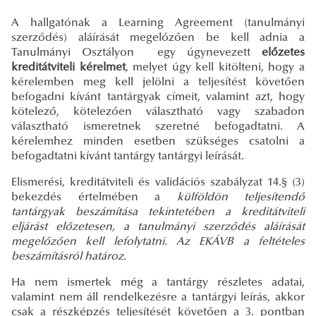
A hallgatónak a Learning Agreement (tanulmányi
szerződés) aláírását megelőzően be kell adnia a
Tanulmányi Osztályon egy úgynevezett
előzetes
kreditátviteli kérelmet
, melyet úgy kell kitölteni, hogy a
kérelemben meg kell jelölni a teljesítést követően
befogadni kívánt tantárgyak címeit, valamint azt, hogy
kötelező, kötelezően választható vagy szabadon
választható ismeretnek szeretné befogadtatni. A
kérelemhez minden esetben szükséges csatolni a
befogadtatni kívánt tantárgy tantárgyi leírását.
Elismerési, kreditátviteli és validációs szabályzat 14.§ (3)
bekezdés értelmében a
külföldön teljesítendő
tantárgyak beszámítása tekintetében a kreditátviteli
eljárást előzetesen, a tanulmányi szerződés aláírását
megelőzően kell lefolytatni. Az EKÁVB a feltételes
beszámításról határoz.
Ha nem ismertek még a tantárgy részletes adatai,
valamint nem áll rendelkezésre a tantárgyi leírás, akkor
csak a részképzés teljesítését követően a 3. pontban