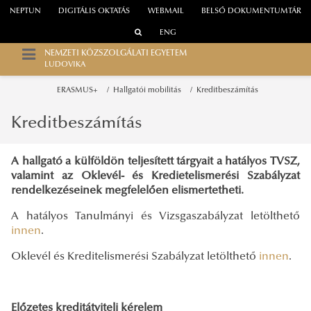
NEPTUN
DIGITÁLIS OKTATÁS
WEBMAIL
BELSŐ DOKUMENTUMTÁR
ENG
NEMZETI KÖZSZOLGÁLATI EGYETEM
LUDOVIKA
ERASMUS+
Hallgatói mobilitás
Kreditbeszámítás
Kreditbeszámítás
A hallgató a külföldön teljesített tárgyait a hatályos TVSZ,
valamint az Oklevél- és Kredietelismerési Szabályzat
rendelkezéseinek megfelelően elismertetheti.
A hatályos Tanulmányi és Vizsgaszabályzat letölthető
innen
.
Oklevél és Kreditelismerési Szabályzat letölthető
innen
.
Előzetes kreditátviteli kérelem