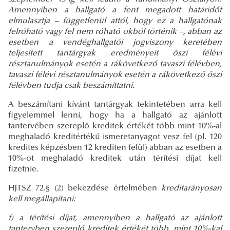
Amennyiben a hallgató a fent megadott határidőt
elmulasztja – függetlenül attól, hogy ez a hallgatónak
felróható vagy fel nem róható okból történik –, abban az
esetben a vendéghallgatói jogviszony keretében
teljesített tantárgyak eredményeit őszi félévi
résztanulmányok esetén a rákövetkező tavaszi félévben,
tavaszi félévi résztanulmányok esetén a rákövetkező őszi
félévben tudja csak beszámíttatni.
A beszámítani kívánt tantárgyak tekintetében arra kell
figyelemmel lenni, hogy ha a hallgató az ajánlott
tantervében szereplő kreditek értékét több mint 10%-al
meghaladó kreditértékű ismeretanyagot vesz fel (pl. 120
kredites képzésben 12 krediten felül) abban az esetben a
10%-ot meghaladó kreditek után térítési díjat kell
fizetnie.
HJTSZ 72.§ (2) bekezdése értelmében
kreditarányosan
kell megállapítani:
f) a térítési díjat, amennyiben a hallgató az ajánlott
tantervben szereplő kreditek értékét több, mint 10%-kal