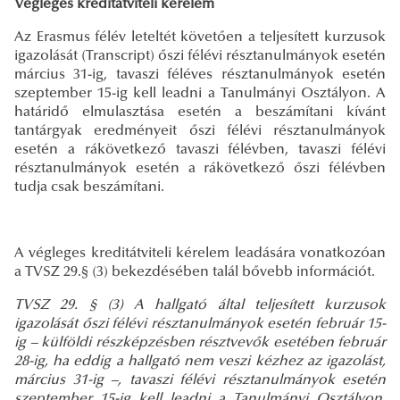
Végleges kreditátviteli kérelem
Az Erasmus félév leteltét követően a teljesített kurzusok
igazolását (Transcript) őszi félévi résztanulmányok esetén
március 31-ig, tavaszi féléves résztanulmányok esetén
szeptember 15-ig kell leadni a Tanulmányi Osztályon. A
határidő elmulasztása esetén a beszámítani kívánt
tantárgyak eredményeit őszi félévi résztanulmányok
esetén a rákövetkező tavaszi félévben, tavaszi félévi
résztanulmányok esetén a rákövetkező őszi félévben
tudja csak beszámítani.
A végleges kreditátviteli kérelem leadására vonatkozóan
a TVSZ 29.§ (3) bekezdésében talál bővebb információt.
TVSZ 29. § (3)
A hallgató által teljesített kurzusok
igazolását őszi félévi résztanulmányok esetén február 15-
ig – külföldi részképzésben résztvevők esetében február
28-ig, ha eddig a hallgató nem veszi kézhez az igazolást,
március 31-ig –, tavaszi félévi résztanulmányok esetén
szeptember 15-ig kell leadni a Tanulmányi Osztályon.