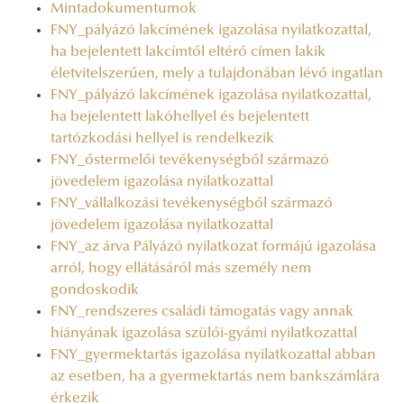
Mintadokumentumok
FNY_pályázó lakcímének igazolása nyilatkozattal,
ha bejelentett lakcímtől eltérő címen lakik
életvitelszerűen, mely a tulajdonában lévő ingatlan
FNY_pályázó lakcímének igazolása nyilatkozattal,
ha bejelentett lakóhellyel és bejelentett
tartózkodási hellyel is rendelkezik
FNY_őstermelői tevékenységből származó
jövedelem igazolása nyilatkozattal
FNY_vállalkozási tevékenységből származó
jövedelem igazolása nyilatkozattal
FNY_az árva Pályázó nyilatkozat formájú igazolása
arról, hogy ellátásáról más személy nem
gondoskodik
FNY_rendszeres családi támogatás vagy annak
hiányának igazolása szülői-gyámi nyilatkozattal
FNY_gyermektartás igazolása nyilatkozattal abban
az esetben, ha a gyermektartás nem bankszámlára
érkezik