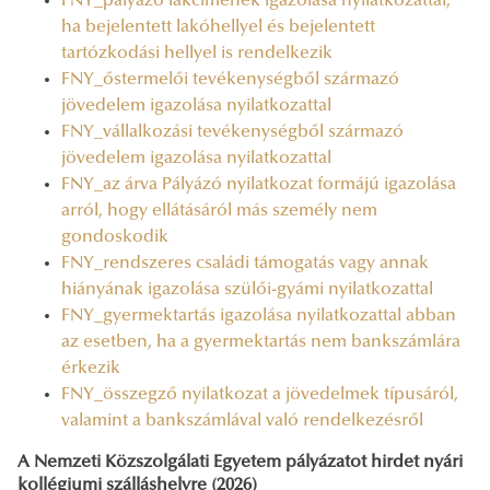
FNY_pályázó lakcímének igazolása nyilatkozattal,
ha bejelentett lakóhellyel és bejelentett
tartózkodási hellyel is rendelkezik
FNY_őstermelői tevékenységből származó
jövedelem igazolása nyilatkozattal
FNY_vállalkozási tevékenységből származó
jövedelem igazolása nyilatkozattal
FNY_az árva Pályázó nyilatkozat formájú igazolása
arról, hogy ellátásáról más személy nem
gondoskodik
FNY_rendszeres családi támogatás vagy annak
hiányának igazolása szülői-gyámi nyilatkozattal
FNY_gyermektartás igazolása nyilatkozattal abban
az esetben, ha a gyermektartás nem bankszámlára
érkezik
FNY_összegző nyilatkozat a jövedelmek típusáról,
valamint a bankszámlával való rendelkezésről
A Nemzeti Közszolgálati Egyetem pályázatot hirdet nyári
kollégiumi szálláshelyre (2026)