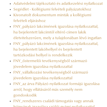
Adatvédelmi tájékoztató és adatkezelési nyilatkozat
Segédlet - Kollégiumi felvételi pályázatokhoz
Kivonatolt dokumentum minták a kollégiumi
felvételi eljáráshoz
FNY_pályázó lakcímének igazolása nyilatkozattal,
ha bejelentett lakcímtől eltérő címen lakik
életvitelszerűen, mely a tulajdonában lévő ingatlan
FNY_pályázó lakcímének igazolása nyilatkozattal,
ha bejelentett lakóhellyel és bejelentett
tartózkodási hellyel is rendelkezik
FNY_őstermelői tevékenységből származó
jövedelem igazolása nyilatkozattal
FNY_vállalkozási tevékenységből származó
jövedelem igazolása nyilatkozattal
FNY_az árva Pályázó nyilatkozat formájú igazolása
arról, hogy ellátásáról más személy nem
gondoskodik
FNY_rendszeres családi támogatás vagy annak
hiányának igazolása szülői-gyámi nyilatkozattal