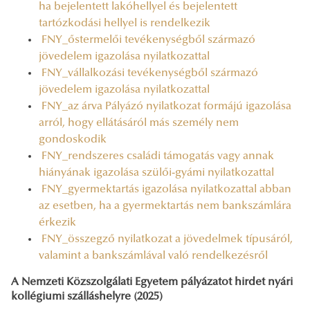
ha bejelentett lakóhellyel és bejelentett
tartózkodási hellyel is rendelkezik
FNY_őstermelői tevékenységből származó
jövedelem igazolása nyilatkozattal
FNY_vállalkozási tevékenységből származó
jövedelem igazolása nyilatkozattal
FNY_az árva Pályázó nyilatkozat formájú igazolása
arról, hogy ellátásáról más személy nem
gondoskodik
FNY_rendszeres családi támogatás vagy annak
hiányának igazolása szülői-gyámi nyilatkozattal
FNY_gyermektartás igazolása nyilatkozattal abban
az esetben, ha a gyermektartás nem bankszámlára
érkezik
FNY_összegző nyilatkozat a jövedelmek típusáról,
valamint a bankszámlával való rendelkezésről
A Nemzeti Közszolgálati Egyetem pályázatot hirdet nyári
kollégiumi szálláshelyre (2025)