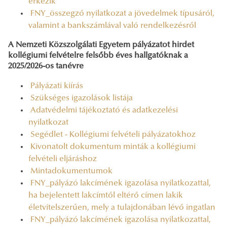
érkezik
FNY_összegző nyilatkozat a jövedelmek típusáról,
valamint a bankszámlával való rendelkezésről
A Nemzeti Közszolgálati Egyetem pályázatot hirdet
kollégiumi felvételre felsőbb éves hallgatóknak a
2025/2026-os tanévre
Pályázati kiírás
Szükséges igazolások listája
Adatvédelmi tájékoztató és adatkezelési
nyilatkozat
Segédlet - Kollégiumi felvételi pályázatokhoz
Kivonatolt dokumentum minták a kollégiumi
felvételi eljáráshoz
Mintadokumentumok
FNY_pályázó lakcímének igazolása nyilatkozattal,
ha bejelentett lakcímtől eltérő címen lakik
életvitelszerűen, mely a tulajdonában lévő ingatlan
FNY_pályázó lakcímének igazolása nyilatkozattal,