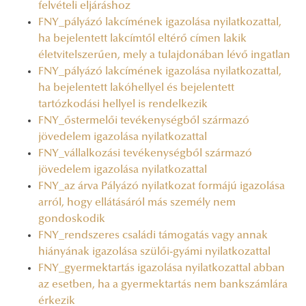
felvételi eljáráshoz
FNY_pályázó lakcímének igazolása nyilatkozattal,
ha bejelentett lakcímtől eltérő címen lakik
életvitelszerűen, mely a tulajdonában lévő ingatlan
FNY_pályázó lakcímének igazolása nyilatkozattal,
ha bejelentett lakóhellyel és bejelentett
tartózkodási hellyel is rendelkezik
FNY_őstermelői tevékenységből származó
jövedelem igazolása nyilatkozattal
FNY_vállalkozási tevékenységből származó
jövedelem igazolása nyilatkozattal
FNY_az árva Pályázó nyilatkozat formájú igazolása
arról, hogy ellátásáról más személy nem
gondoskodik
FNY_rendszeres családi támogatás vagy annak
hiányának igazolása szülői-gyámi nyilatkozattal
FNY_gyermektartás igazolása nyilatkozattal abban
az esetben, ha a gyermektartás nem bankszámlára
érkezik