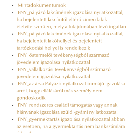
Mintadokumentumok
FNY_pályázó lakcímének igazolása nyilatkozattal,
ha bejelentett lakcímtől eltérő címen lakik
életvitelszerűen, mely a tulajdonában lévő ingatlan
FNY_pályázó lakcímének igazolása nyilatkozattal,
ha bejelentett lakóhellyel és bejelentett
tartózkodási hellyel is rendelkezik
FNY_őstermelői tevékenységből származó
jövedelem igazolása nyilatkozattal
FNY_vállalkozási tevékenységből származó
jövedelem igazolása nyilatkozattal
FNY_az árva Pályázó nyilatkozat formájú igazolása
arról, hogy ellátásáról más személy nem
gondoskodik
FNY_rendszeres családi támogatás vagy annak
hiányának igazolása szülői-gyámi nyilatkozattal
FNY_gyermektartás igazolása nyilatkozattal abban
az esetben, ha a gyermektartás nem bankszámlára