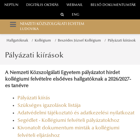
NEPTUN
DIGITÁLIS OKTATÁS
WEBMAIL
BELSŐ DOKUMENTUMTÁR
ENG
NEMZETI KÖZSZOLGÁLATI EGYETEM
LUDOVIKA
Hallgatóknak
Kollégium
Beszédes József Kollégium
Pályázati kiírások
Pályázati kiírások
A Nemzeti Közszolgálati Egyetem pályázatot hirdet
kollégiumi felvételre elsőéves hallgatóknak a 2026/2027-
es tanévre
Pályázati kiírás
Szükséges igazolások listája
Adatvédelmi tájékoztató és adatkezelési nyilatkozat
Segédlet - Kollégiumi felvételi pályázatokhoz
Kivonatolt dokumentum minták a kollégiumi
felvételi eljáráshoz