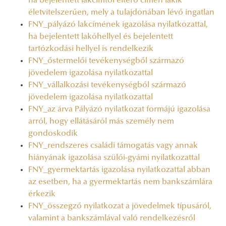
ha bejelentett lakcímtől eltérő címen lakik
életvitelszerűen, mely a tulajdonában lévő ingatlan
FNY_pályázó lakcímének igazolása nyilatkozattal,
ha bejelentett lakóhellyel és bejelentett
tartózkodási hellyel is rendelkezik
FNY_őstermelői tevékenységből származó
jövedelem igazolása nyilatkozattal
FNY_vállalkozási tevékenységből származó
jövedelem igazolása nyilatkozattal
FNY_az árva Pályázó nyilatkozat formájú igazolása
arról, hogy ellátásáról más személy nem
gondoskodik
FNY_rendszeres családi támogatás vagy annak
hiányának igazolása szülői-gyámi nyilatkozattal
FNY_gyermektartás igazolása nyilatkozattal abban
az esetben, ha a gyermektartás nem bankszámlára
érkezik
FNY_összegző nyilatkozat a jövedelmek típusáról,
valamint a bankszámlával való rendelkezésről