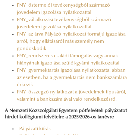
FNY_őstermelői tevékenységből származó
jövedelem igazolása nyilatkozattal
FNY_vállalkozási tevékenységből származó
jövedelem igazolása nyilatkozattal
FNY_az árva Pályázó nyilatkozat formájú igazolása
arról, hogy ellátásáról más személy nem
gondoskodik
FNY_rendszeres családi támogatás vagy annak
hiányának igazolása szülői-gyámi nyilatkozattal
FNY_gyermektartás igazolása nyilatkozattal abban
az esetben, ha a gyermektartás nem bankszámlára
érkezik
FNY_összegző nyilatkozat a jövedelmek típusáról,
valamint a bankszámlával való rendelkezésről
A Nemzeti Közszolgálati Egyetem pótfelvételi pályázatot
hirdet kollégiumi felvételre a 2025/2026-os tanévre
Pályázati kiírás