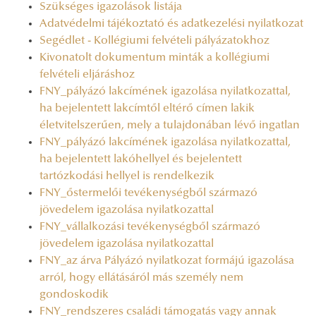
Szükséges igazolások listája
Adatvédelmi tájékoztató és adatkezelési nyilatkozat
Segédlet - Kollégiumi felvételi pályázatokhoz
Kivonatolt dokumentum minták a kollégiumi
felvételi eljáráshoz
FNY_pályázó lakcímének igazolása nyilatkozattal,
ha bejelentett lakcímtől eltérő címen lakik
életvitelszerűen, mely a tulajdonában lévő ingatlan
FNY_pályázó lakcímének igazolása nyilatkozattal,
ha bejelentett lakóhellyel és bejelentett
tartózkodási hellyel is rendelkezik
FNY_őstermelői tevékenységből származó
jövedelem igazolása nyilatkozattal
FNY_vállalkozási tevékenységből származó
jövedelem igazolása nyilatkozattal
FNY_az árva Pályázó nyilatkozat formájú igazolása
arról, hogy ellátásáról más személy nem
gondoskodik
FNY_rendszeres családi támogatás vagy annak