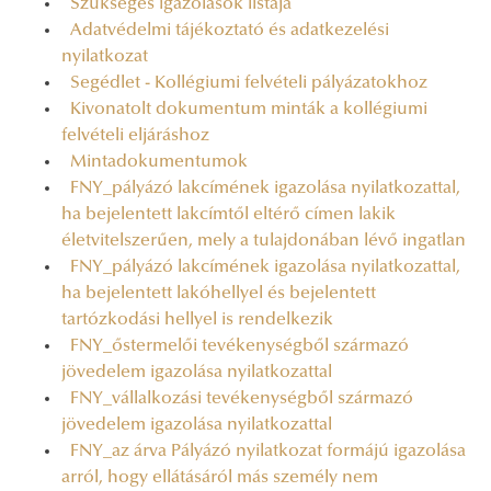
Szükséges igazolások listája
Adatvédelmi tájékoztató és adatkezelési
nyilatkozat
Segédlet - Kollégiumi felvételi pályázatokhoz
Kivonatolt dokumentum minták a kollégiumi
felvételi eljáráshoz
Mintadokumentumok
FNY_pályázó lakcímének igazolása nyilatkozattal,
ha bejelentett lakcímtől eltérő címen lakik
életvitelszerűen, mely a tulajdonában lévő ingatlan
FNY_pályázó lakcímének igazolása nyilatkozattal,
ha bejelentett lakóhellyel és bejelentett
tartózkodási hellyel is rendelkezik
FNY_őstermelői tevékenységből származó
jövedelem igazolása nyilatkozattal
FNY_vállalkozási tevékenységből származó
jövedelem igazolása nyilatkozattal
FNY_az árva Pályázó nyilatkozat formájú igazolása
arról, hogy ellátásáról más személy nem