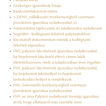
Pályázati kiírás
Szükséges igazolások listája
Bankszámlakivonat-minta
1-23FNY_vállalkozási tevékenységből származó
jövedelem igazolása nyilatkozattal (2)
Adatvédelmi tájékoztató és adatkezelési nyilatkozat
Segédlet - Kollégiumi felvételi pályázatokhoz
Kivonatolt dokumentum minták a kollégiumi
felvételi eljáráshoz
FNY_pályázó lakcímének igazolása nyilatkozattal,
ha bejelentett lakcímtől eltérő címen lakik
életvitelszerűen, mely a tulajdonában lévő ingatlan
FNY_pályázó lakcímének igazolása nyilatkozattal,
ha bejelentett lakóhellyel és bejelentett
tartózkodási hellyel is rendelkezik
FNY_őstermelői tevékenységből származó
jövedelem igazolása nyilatkozattal
FNY_az árva Pályázó nyilatkozat formájú igazolása
arról, hogy ellátásáról más személy nem