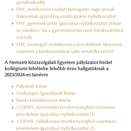
gondoskodik
FNY_rendszeres családi támogatás vagy annak
hiányának igazolása szülői-gyámi nyilatkozattal
FNY_gyermektartás igazolása nyilatkozattal abban
az esetben, ha a gyermektartás nem bankszámlára
érkezik
FNY_összegző nyilatkozat a jövedelmek típusáról,
valamint a bankszámlával való rendelkezésről
A Nemzeti Közszolgálati Egyetem pályázatot hirdet
kollégiumi felvételre felsőbb éves hallgatóknak a
2023/2024-es tanévre
Pályázati kiírás
Szükséges igazolások listája
Bankszámlakivonat-minta
1-23FNY_őstermelői tevékenységből származó
jövedelem igazolása nyilatkozattal (1)
1-23FNY_vállalkozási tevékenységből származó
jövedelem igazolása nyilatkozattal (2)