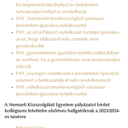
ha bejelentett lakóhellyel és bejelentett
tartózkodási hellyel is rendelkezik
FNY_őstermelői tevékenységből származó
jövedelem igazolása nyilatkozattal
FNY_az árva Pályázó nyilatkozat formájú igazolása
arról, hogy ellátásáról más személy nem
gondoskodik
FNY_gyermektartás igazolása nyilatkozattal abban
az esetben, ha a gyermektartás nem bankszámlára
érkezik
FNY_összegző nyilatkozat a jövedelmek típusáról,
valamint a bankszámlával való rendelkezésről
FNY_vállalkozási tevékenységből származó
jövedelem igazolása nyilatkozattal
A Nemzeti Közszolgálati Egyetem pályázatot hirdet
kollégiumi felvételre elsőéves hallgatóknak a 2023/2024-
es tanévre