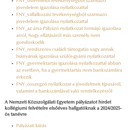
FNY_őstermelői tevékenységből származó
jövedelem igazolása nyilatkozattal
FNY_vállalkozási tevékenységből származó
jövedelem igazolása nyilatkozattal
FNY_az árva Pályázó nyilatkozat formájú igazolása
arról, hogy ellátásáról más személy nem
gondoskodik
FNY_rendszeres családi támogatás vagy annak
hiányának igazolása szülői-gyámi nyilatkozattal
FNY_gyermektartás igazolása nyilatkozattal abban
az esetben, ha a gyermektartás nem bankszámlára
érkezik
FNY_összegző nyilatkozat a jövedelmek típusáról,
valamint a bankszámlával való rendelkezésről
A Nemzeti Közszolgálati Egyetem pályázatot hirdet
kollégiumi felvételre elsőéves hallgatóknak a 2024/2025-
ös tanévre
Pályázati kiírás