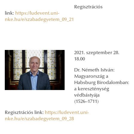
Regisztrációs
link:
https://ludevent.uni-
nke.hu/e/szabadegyetem_09_21
2021. szeptember 28.
18.00
Dr. Németh István:
Magyarország a
Habsburg Birodalomban:
a kereszténység
védbástyája
(1526–1711)
Regisztrációs link:
https://ludevent.uni-
nke.hu/e/szabadegyetem_09_28