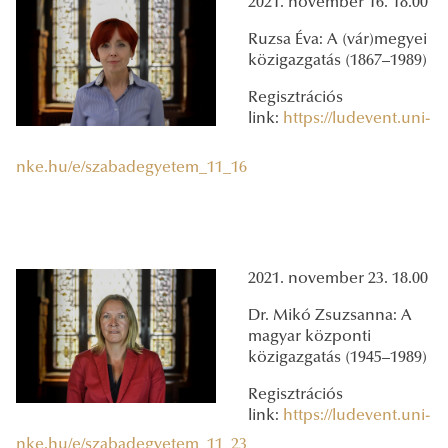
2021. november 16. 18.00
Ruzsa Éva: A (vár)megyei
közigazgatás (1867–1989)
Regisztrációs
link:
https://ludevent.uni-
nke.hu/e/szabadegyetem_11_16
2021. november 23. 18.00
Dr. Mikó Zsuzsanna: A
magyar központi
közigazgatás (1945–1989)
Regisztrációs
link:
https://ludevent.uni-
nke.hu/e/szabadegyetem_11_23