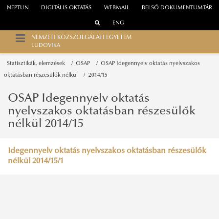
NEPTUN
DIGITÁLIS OKTATÁS
WEBMAIL
BELSŐ DOKUMENTUMTÁR
ENG
NEMZETI KÖZSZOLGÁLATI EGYETEM
LUDOVIKA
Statisztikák, elemzések
OSAP
OSAP Idegennyelv oktatás nyelvszakos
oktatásban részesülők nélkül
2014/15
OSAP Idegennyelv oktatás
nyelvszakos oktatásban részesülők
nélkül 2014/15
Idegennyelv oktatás nyelvszakos oktatásban részesülők
nélkül 2014/15/1