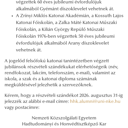
végzettek 60 éves jubileumi évfordulójuk
alkalmából Gyémánt díszoklevelet vehetnek át.
A Zrínyi Miklós Katonai Akadémián, a Kossuth Lajos
Katonai Főiskolán, a Zalka Máté Katonai Műszaki
Főiskolán, a Kilián György Repülő Műszaki
Főiskolán 1976-ben végzettek 50 éves jubileumi
évfordulójuk alkalmából Arany díszoklevelet
vehetnek át.
A jogelőd felsőfokú katonai tanintézetben végzett
jubilánsok részvételi szándékukat elérhetőségeik (név,
rendfokozat, lakcím, telefonszám, e-mail), valamint az
iskola, a szak és a katonai diploma számának
megküldésével jelezhetik a szervezőknek.
Kérem, hogy a részvételi szándékot 2026. augusztus 31-ig
jelezzék az alábbi e-mail címre:
hhk.alumni@uni-nke.hu
vagy postacímre:
Nemzeti Közszolgálati Egyetem
Hadtudományi és Honvédtisztképző Kar