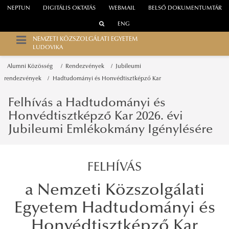
NEPTUN
DIGITÁLIS OKTATÁS
WEBMAIL
BELSŐ DOKUMENTUMTÁR
ENG
NEMZETI KÖZSZOLGÁLATI EGYETEM
LUDOVIKA
Alumni Közösség
Rendezvények
Jubileumi
rendezvények
Hadtudományi és Honvédtisztképző Kar
Felhívás a Hadtudományi és
Honvédtisztképző Kar 2026. évi
Jubileumi Emlékokmány Igénylésére
FELHÍVÁS
a Nemzeti Közszolgálati
Egyetem Hadtudományi és
Honvédtisztképző Kar