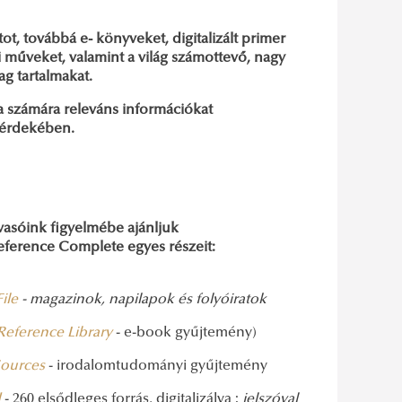
t, továbbá e- könyveket, digitalizált primer
mi műveket, valamint a világ számottevő, nagy
ag tartalmakat.
a számára releváns információkat
e érdekében.
vasóink figyelmébe ajánljuk
eference Complete egyes részeit:
ile
- magazinok, napilapok és folyóiratok
 Reference Library
- e-book gyűjtemény)
Sources
- irodalomtudományi gyűjtemény
d
- 260 elsődleges forrás, digitalizálva :
jelszóval