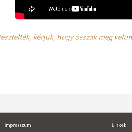
tesztelték, kérjük, hogy osszák meg velü
Impresszum
Linkek