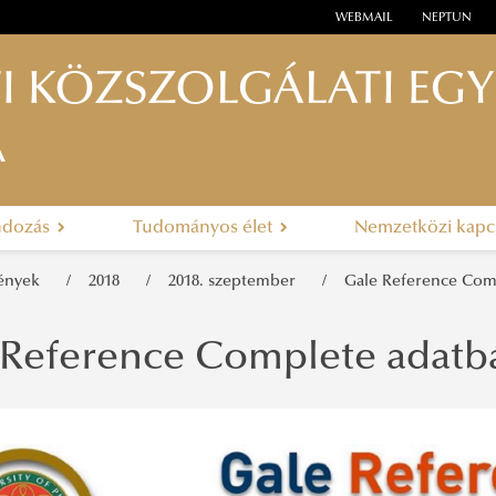
WEBMAIL
NEPTUN
I KÖZSZOLGÁLATI EG
A
ndozás
Tudományos élet
Nemzetközi kapc
mények
2018
2018. szeptember
Gale Reference Comp
 Reference Complete adatb