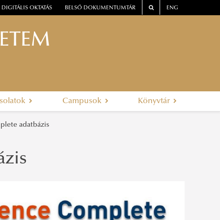
DIGITÁLIS OKTATÁS
BELSŐ DOKUMENTUMTÁR
ENG
YETEM
solatok
Campusok
Könyvtár
lete adatbázis
ázis