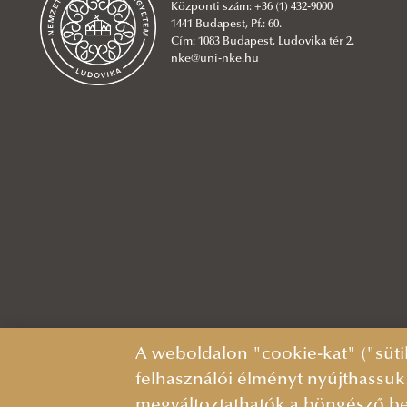
Acces Journals (DOAJ)
Központi szám: +36 (1) 432-9000
1441 Budapest, Pf.: 60.
Adatbázis-ajánló: EPA-HUMANUS-
Cím: 1083 Budapest, Ludovika tér 2.
nke@uni-nke.hu
MATARKA
Adatbázis-ajánló: EU adatbázisok
Adatbázis-ajánló: GALE
Adatbázis-ajánló: Global Health and
Human Rights Database
Adatbázis-ajánló: HeinOnline
Adatbázis-ajánló: HUNGARICANA
Adatbázis-ajánló: JSTOR Security
StudiesBrill Journals
Adatbázis-ajánló: Magyar jogi
adatbázisok
A weboldalon "cookie-kat" ("süti
felhasználói élményt nyújthassuk
Adatbázis-ajánló: MEK-EPA-DKA és a
megváltoztathatók a böngésző be