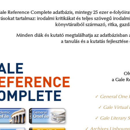
ale Reference Complete adatbázis, mintegy 25 ezer e-folyóirato
rásokat tartalmaz: irodalmi kritikákat és teljes szövegű irodal
könyvtáraiból származó, ritka, gazd
Minden diák és kutató megtalálhatja az adatbázisban 
a tanulás és a kutatás fejlesztés
Ol
a Gale R
✓
General One F
✓
Gale Virtual
✓
Gale Literary 
✓
Archives Unboun