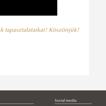
nk tapasztalataikat! Köszönjük!
Social media