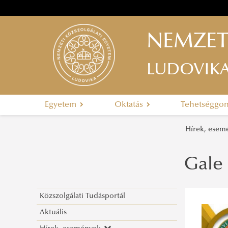
NEMZET
LUDOVIK
Egyetem
Oktatás
Tehetséggo
Hírek, ese
Gale
Közszolgálati Tudásportál
Aktuális