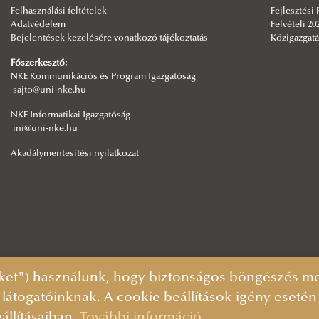
Felhasználási feltételek
Fejlesztési
Adatvédelem
Felvételi 20
Bejelentések kezelésére vonatkozó tájékoztatás
Közigazgatá
Főszerkesztő:
NKE Kommunikációs és Program Igazgatóság
sajto@uni-nke.hu
NKE Informatikai Igazgatóság
ini@uni-nke.hu
Akadálymentesítési nyilatkozat
ket") használunk, hogy biztonságos böngészés mel
 látogatóinknak. A cookie beállítások igény eseté
állításaiban.
További információ