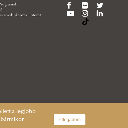
 Programok
26
si Továbbképzési Intézet
lett a legjobb
n bármikor
Elfogadom