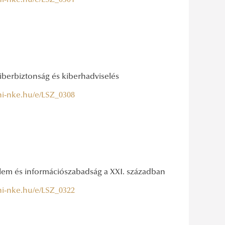
uni-nke.hu/e/LSZ_0301
iberbiztonság és kiberhadviselés
uni-nke.hu/e/LSZ_0308
delem és információszabadság a XXI. században
uni-nke.hu/e/LSZ_0322