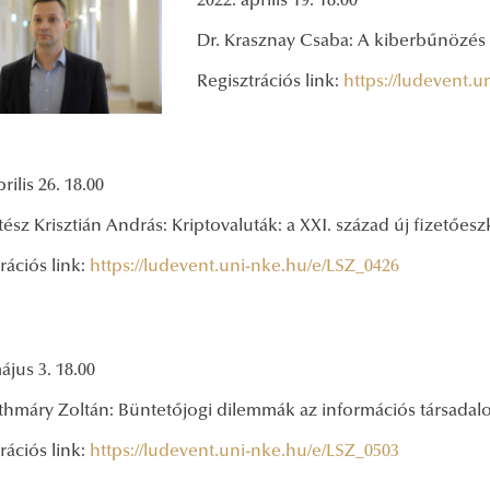
2022. április 19. 18.00
Dr. Krasznay Csaba: A kiberbűnözés 
Regisztrációs link:
https://ludevent.
rilis 26. 18.00
tész Krisztián András: Kriptovaluták: a XXI. század új fizetőes
rációs link:
https://ludevent.uni-nke.hu/e/LSZ_0426
ájus 3. 18.00
athmáry Zoltán: Büntetőjogi dilemmák az információs társada
rációs link:
https://ludevent.uni-nke.hu/e/LSZ_0503