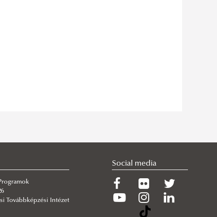
Social media
 Programok
26
si Továbbképzési Intézet