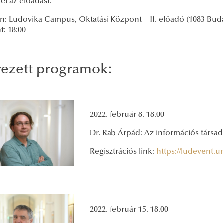
fel az előadást.
n: Ludovika Campus, Oktatási Központ – II. előadó (1083 Budap
: 18:00
vezett programok:
2022. február 8. 18.00
Dr. Rab Árpád: Az információs társada
Regisztrációs link:
https://ludevent.
2022. február 15. 18.00