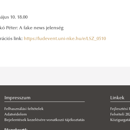
ájus 10. 18.00
kó Péter: A fake news jelenség
rációs link:
https://ludevent.uni-nke.hu/e/LSZ_0510
Impresszum
Linkek
Felhasználási feltételek
Fejlesztési
Adatvédelem
Felvételi 20
Bejelentések kezelésére vonatkozó tájékoztatás
Közigazgatá