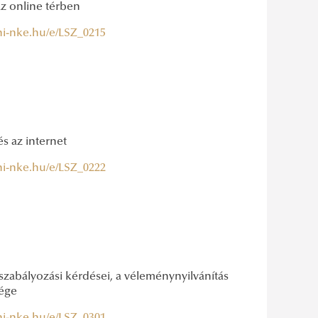
az online térben
uni-nke.hu/e/LSZ_0215
s az internet
uni-nke.hu/e/LSZ_0222
k szabályozási kérdései, a véleménynyilvánítás
sége