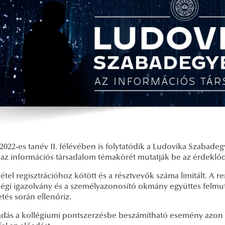
/2022-es tanév II. félévében is folytatódik a Ludovika Szabad
l az információs társadalom témakörét mutatják be az érdekl
étel regisztrációhoz kötött és a résztvevők száma limitált.
A re
égi igazolvány és a személyazonosító okmány együttes felmuta
tés során ellenőriz.
adás a kollégiumi pontszerzésbe beszámítható esemény azon 