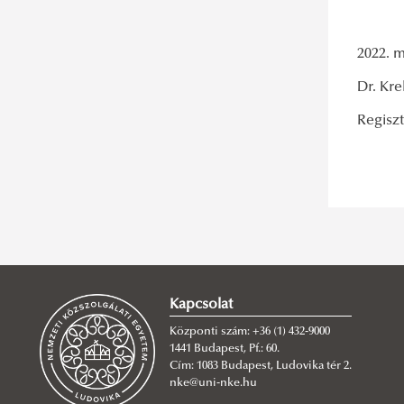
2022. m
Dr. Kre
Regiszt
Kapcsolat
Központi szám: +36 (1) 432-9000
1441 Budapest, Pf.: 60.
Cím: 1083 Budapest, Ludovika tér 2.
nke@uni-nke.hu