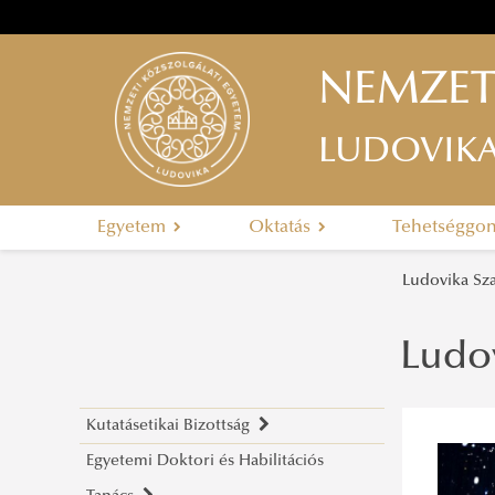
NEMZET
LUDOVIK
Egyetem
Oktatás
Tehetséggo
Ludovika S
Ludo
Kutatásetikai Bizottság
Egyetemi Doktori és Habilitációs
Bemutatkozás