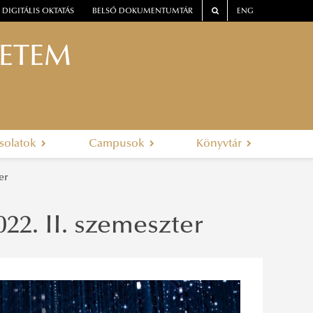
DIGITÁLIS OKTATÁS
BELSŐ DOKUMENTUMTÁR
ENG
YETEM
solatok
Campusok
Könyvtár
er
2. II. szemeszter