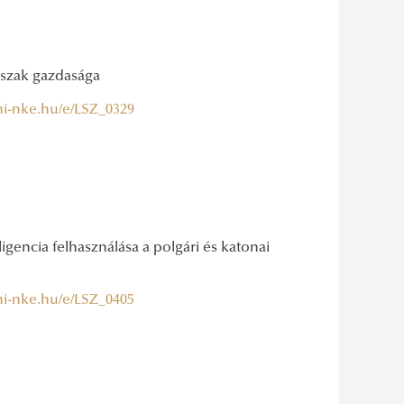
rszak gazdasága
uni-nke.hu/e/LSZ_0329
ligencia felhasználása a polgári és katonai
uni-nke.hu/e/LSZ_0405