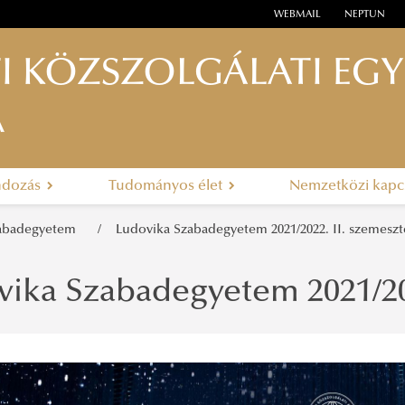
WEBMAIL
NEPTUN
I KÖZSZOLGÁLATI EG
A
ndozás
Tudományos élet
Nemzetközi kapc
zabadegyetem
Ludovika Szabadegyetem 2021/2022. II. szemeszt
vika Szabadegyetem 2021/202