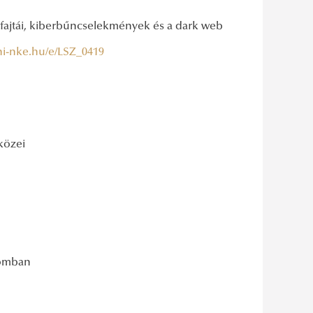
fajtái, kiberbűncselekmények és a dark web
uni-nke.hu/e/LSZ_0419
zközei
lomban