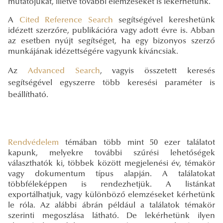
mutatójukat, illetve további elemzéseket is lekérhetünk.
A
Cited Reference Search
segítségével kereshetünk
idézett szerzőre, publikációra vagy adott évre is. Abban
az esetben nyújt segítséget, ha egy bizonyos szerző
munkájának idézettségére vagyunk kíváncsiak.
Az
Advanced Search
, vagyis összetett keresés
segítségével egyszerre több keresési paraméter is
beállítható.
Rendvédelem
témában több mint 50 ezer találatot
kapunk, melyekre további szűrési lehetőségek
választhatók ki, többek között megjelenési év, témakör
vagy dokumentum típus alapján. A találatokat
többféleképpen is rendezhetjük. A listánkat
exportálhatjuk, vagy különböző elemzéseket kérhetünk
le róla. Az alábbi ábrán például a találatok témakör
szerinti megoszlása látható. De lekérhetünk ilyen