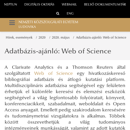
NEPTUN
DIGITÁLIS OKTATÁS
WEBMAIL
BELSŐ DOKUMENTUMTÁR
ENG
NEMZETI KÖZSZOLGÁLATI EGYETEM
LUDOVIKA
Hírek, események
2020
2020. május
Adatbázis-ajánló: Web of Science
Adatbázis-ajánló: Web of Science
A Clarivate Analytics és a Thomson Reuters által
szolgáltatott
Web of Science
egy hivatkozáskereső
bibliográfiai adatbázis és átfogó kutatási platform.
Multidiszciplináris adatbázisa segítségével egy felületen
érhetjük el különféle keresési és elemzési eszközök
segítségével a világ legfontosabb folyóiratait, könyveit,
konferenciacikkeit, szabadalmait, weboldalait és Open
Access anyagait. Emellett pedig szakirodalom keresésére
és tudománymetriai vizsgálatokra is alkalmas. Többek
között összevethetjük a világ tudományos
intézményeinek munkásságát, valamint az adott kutatók