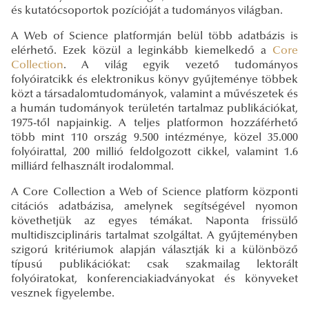
és kutatócsoportok pozícióját a tudományos világban.
A Web of Science platformján belül több adatbázis is
elérhető. Ezek közül a leginkább kiemelkedő a
Core
Collection
. A világ egyik vezető tudományos
folyóiratcikk és elektronikus könyv gyűjteménye többek
közt a társadalomtudományok, valamint a művészetek és
a humán tudományok területén tartalmaz publikációkat,
1975-től napjainkig. A teljes platformon hozzáférhető
több mint 110 ország 9.500 intézménye, közel 35.000
folyóirattal, 200 millió feldolgozott cikkel, valamint 1.6
milliárd felhasznált irodalommal.
A Core Collection a Web of Science platform központi
citációs adatbázisa, amelynek segítségével nyomon
követhetjük az egyes témákat. Naponta frissülő
multidiszciplináris tartalmat szolgáltat. A gyűjteményben
szigorú kritériumok alapján választják ki a különböző
típusú publikációkat: csak szakmailag lektorált
folyóiratokat, konferenciakiadványokat és könyveket
vesznek figyelembe.