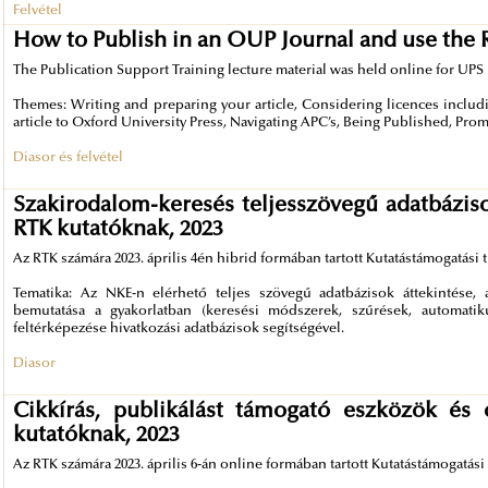
Felvétel
How to Publish in an OUP Journal and use the 
The Publication Support Training lecture material was held online for UPS r
Themes: Writing and preparing your article, Considering licences incl
article to Oxford University Press, Navigating APC’s, Being Published, Prom
Diasor és felvétel
Szakirodalom-keresés teljesszövegű adatbáziso
RTK kutatóknak, 2023
Az RTK számára 2023. április 4én hibrid formában tartott Kutatástámogatási 
Tematika: Az NKE-n elérhető teljes szövegű adatbázisok áttekintése, 
bemutatása a gyakorlatban (keresési módszerek, szűrések, automatiku
feltérképezése hivatkozási adatbázisok segítségével.
Diasor
Cikkírás, publikálást támogató eszközök és
kutatóknak, 2023
Az RTK számára 2023. április 6-án online formában tartott Kutatástámogatási