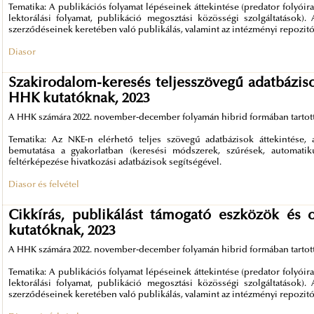
Tematika: A publikációs folyamat lépéseinek áttekintése (predator folyóirat
lektorálási folyamat, publikáció megosztási közösségi szolgáltatások
szerződéseinek keretében való publikálás, valamint az intézményi repozitó
Diasor
Szakirodalom-keresés teljesszövegű adatbáziso
HHK kutatóknak, 2023
A HHK számára 2022. november-december folyamán hibrid formában tartott 
Tematika: Az NKE-n elérhető teljes szövegű adatbázisok áttekintése, 
bemutatása a gyakorlatban (keresési módszerek, szűrések, automatiku
feltérképezése hivatkozási adatbázisok segítségével.
Diasor és felvétel
Cikkírás, publikálást támogató eszközök és
kutatóknak, 2023
A HHK számára 2022. november-december folyamán hibrid formában tartott 
Tematika: A publikációs folyamat lépéseinek áttekintése (predator folyóirat
lektorálási folyamat, publikáció megosztási közösségi szolgáltatások
szerződéseinek keretében való publikálás, valamint az intézményi repozitó