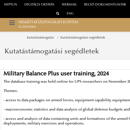
NEPTUN
DIGITÁLIS OKTATÁS
WEBMAIL
BELSŐ DOKUMENTUMTÁR
ENG
NEMZETI KÖZSZOLGÁLATI EGYETEM
LUDOVIKA
Kutatástámogatás
Kutatástámogatási segédletek
Kutatástámogatási segédletek
Military Balance Plus user training, 2024
The database training was held online for UPS researchers on November 28
Themes:
- access to data packages on armed forces, equipment capability, equipme
- macroeconomic statistics and data analysis of global defense budgets and
- access and analysis of data containing units and formations of the armed 
deployments, military exercises and operations.