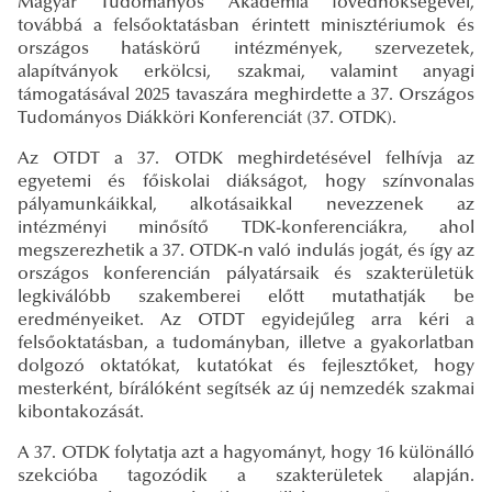
Magyar Tudományos Akadémia fővédnökségével,
továbbá a felsőoktatásban érintett minisztériumok és
országos hatáskörű intézmények, szervezetek,
alapítványok erkölcsi, szakmai, valamint anyagi
támogatásával 2025 tavaszára meghirdette a 37. Országos
Tudományos Diákköri Konferenciát (37. OTDK).
Az OTDT a 37. OTDK meghirdetésével felhívja az
egyetemi és főiskolai diákságot, hogy színvonalas
pályamunkáikkal, alkotásaikkal nevezzenek az
intézményi minősítő TDK-konferenciákra, ahol
megszerezhetik a 37. OTDK-n való indulás jogát, és így az
országos konferencián pályatársaik és szakterületük
legkiválóbb szakemberei előtt mutathatják be
eredményeiket. Az OTDT egyidejűleg arra kéri a
felsőoktatásban, a tudományban, illetve a gyakorlatban
dolgozó oktatókat, kutatókat és fejlesztőket, hogy
mesterként, bírálóként segítsék az új nemzedék szakmai
kibontakozását.
A 37. OTDK folytatja azt a hagyományt, hogy 16 különálló
szekcióba tagozódik a szakterületek alapján.