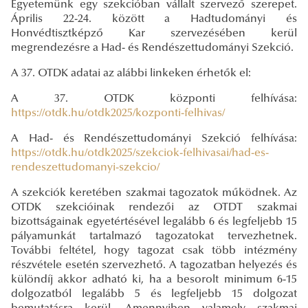
Egyetemünk egy szekcióban vállalt szervező szerepet.
Április 22-24. között a Hadtudományi és
Honvédtisztképző Kar szervezésében kerül
megrendezésre a Had- és Rendészettudományi Szekció.
A 37. OTDK adatai az alábbi linkeken érhetők el:
A 37. OTDK központi felhívása:
https://otdk.hu/otdk2025/kozponti-felhivas/
A Had- és Rendészettudományi Szekció felhívása:
https://otdk.hu/otdk2025/szekciok-felhivasai/had-es-
rendeszettudomanyi-szekcio/
A szekciók keretében szakmai tagozatok működnek. Az
OTDK szekcióinak rendezői az OTDT szakmai
bizottságainak egyetértésével legalább 6 és legfeljebb 15
pályamunkát tartalmazó tagozatokat tervezhetnek.
További feltétel, hogy tagozat csak több intézmény
részvétele esetén szervezhető. A tagozatban helyezés és
különdíj akkor adható ki, ha a besorolt minimum 6-15
dolgozatból legalább 5 és legfeljebb 15 dolgozat