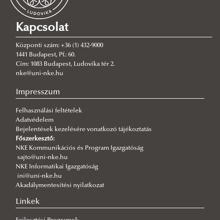
Éves Munkaterv
Országos Tudományos Diákköri Konferenciák
Kapcsolat
Kari Tudományos Diákköri Szervezetek
Központi szám: +36 (1) 432-9000
Szakkollégiumok
1441 Budapest, Pf.: 60.
Cím: 1083 Budapest, Ludovika tér 2.
Szakkollégiumi Együttműködési Fórum
Biztonságpolitikai Szakkollégium
nke@uni-nke.hu
Ludovika Collegium
Nemzetbiztonsági Szakkollégium
Impresszum
Magyary Zoltán Szakkollégium
Felhasználási feltételek
Ostrakon Szakkollégium
Adatvédelem
Szent György Szakkollégium
Bejelentések kezelésére vonatkozó tájékoztatás
Főszerkesztő:
Puskás Tivadar Műszaki Szakkollégium
NKE Kommunikációs és Program Igazgatóság
sajto@uni-nke.hu
Zsuffa István Szakkollégium
NKE Informatikai Igazgatóság
Nemzetközi és Európai Szakkollégium
ini@uni-nke.hu
Akadálymentesítési nyilatkozat
Katasztrófavédelmi Szakkollégium
Linkek