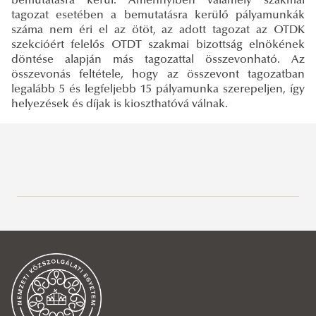
bemutatásra kerül. Amennyiben valamely szakmai
tagozat esetében a bemutatásra kerülő pályamunkák
száma nem éri el az ötöt, az adott tagozat az OTDK
szekcióért felelős OTDT szakmai bizottság elnökének
döntése alapján más tagozattal összevonható. Az
összevonás feltétele, hogy az összevont tagozatban
legalább 5 és legfeljebb 15 pályamunka szerepeljen, így
helyezések és díjak is kioszthatóvá válnak.
Tudományos diákkör
Köszöntő
Aktualitások
Ügyrend
Tagok