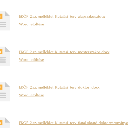
EKÖP_2.sz. melléklet_Kutatási_terv_alapszakos.docx
Word letöltése
EKÖP_2.sz. melléklet_Kutatási_terv_mesterszakos.docx
Word letöltése
EKÖP_2.sz. melléklet_Kutatási_terv_doktori.docx
Word letöltése
EKÖP_2.sz. melléklet_Kutatási_terv_fiatal oktató-doktorváromány