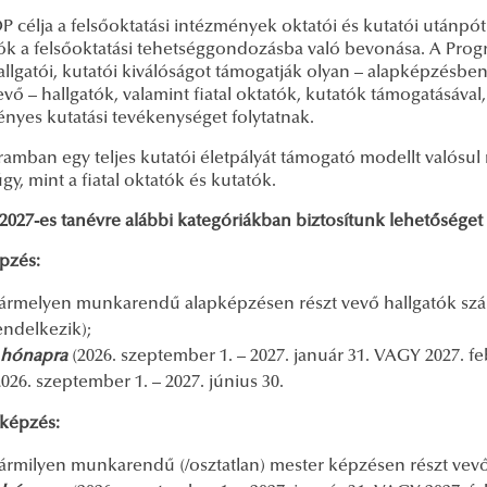
 célja a felsőoktatási intézmények oktatói és kutatói utánpót
ók a felsőoktatási tehetséggondozásba való bevonása. A Progr
allgatói, kutatói kiválóságot támogatják olyan – alapképzés
evő – hallgatók, valamint fiatal oktatók, kutatók támogatásával
nyes kutatási tevékenységet folytatnak.
amban egy teljes kutatói életpályát támogató modellt valósul 
y, mint a fiatal oktatók és kutatók.
2027-es tanévre alábbi kategóriákban biztosítunk lehetőséget 
pzés:
ármelyen munkarendű alapképzésen részt vevő hallgatók számá
endelkezik);
 hónapra
(2026. szeptember 1. – 2027. január 31. VAGY 2027. feb
2026. szeptember 1. – 2027. június 30.
képzés:
ármilyen munkarendű (/osztatlan) mester képzésen részt vevő