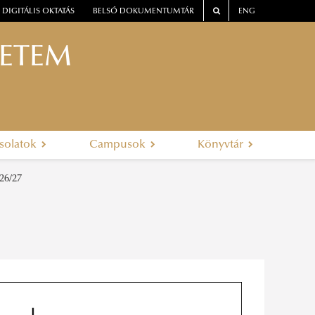
DIGITÁLIS OKTATÁS
BELSŐ DOKUMENTUMTÁR
ENG
YETEM
solatok
Campusok
Könyvtár
26/27