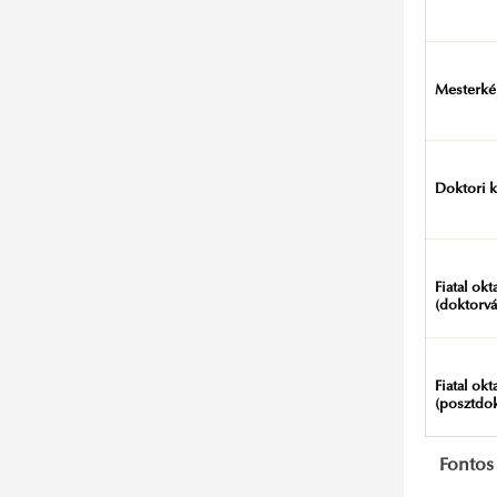
A Nemzeti Közszolgálati Egyetem
Gyűrűje
Az Egyetem Díszpolgára cím
Mesterké
Egyetem Tiszteletbeli Polgára
A Nemzeti Közszolgálati Egyetem
Aranyérme
Doktori 
Az Egyetemért Emlékérem
Rektori Kitüntető Oklevél
Rektori Kitüntető Oklevél fokozattal
Fiatal okt
(doktorv
Rektori Dicséret
Rektori Elismerő Oklevél
Fiatal okt
Rektori Elismerő Oklevél Sport
(posztdok
fokozat
Piller György-sportdíj
Fontos