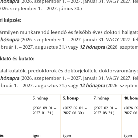
 hónapra
(2026. szeptember 1. – 2027. január 31. VAGY 2027. feb
2026. szeptember 1. – 2027. június 30.)
i képzés:
ármilyen munkarendű leendő és felsőbb éves doktori hallgat
 hónapra
(2026. szeptember 1. – 2027. január 31. VAGY 2027. feb
ebruár 1. – 2027. augusztus 31.) vagy
12 hónapra
(2026. szeptem
oktató és kutató:
iatal kutatók, predoktorok és doktorjelöltek, doktorváromán
 hónapra
(2026. szeptember 1. – 2027. január 31. VAGY 2027. feb
ebruár 1. – 2027. augusztus 31.) vagy
12 hónapra
(2026. szeptem
5. hónap
5. hónap
7. hónap
10. hón
(2026. 09. 01. –
(2027. 02. 01. –
(2027. 02. 01. –
(2026. 09
2027. 01. 31.)
2027. 06. 30.)
2027. 08. 31.)
2027. 06.
és
igen
igen
igen