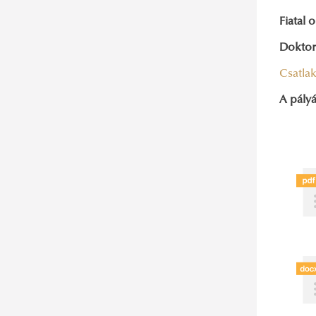
Fiatal 
Dokto
Csatla
A pályá