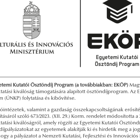
etemi Kutatói Ösztöndíj Program (a továbbiakban: EKÖP)
Magy
tatási kiválóság támogatására alapított ösztöndíjprogram. Az
 (ÚNKP) folytatása és kibővítése.
tóintézetek, valamint a gazdaság összekapcsoltságának erős
ásáról szóló 673/2023. (XII. 29.) Korm. rendelet módosította a 2
tatási kiválóságról, amely rögzíti az Egyetemi Kutatói Ösztön
díjpályázatokat az egyetemek alakítják ki és hirdetik meg a j
hogy a pályázatot a Nemzeti Kutatási, Fejlesztési és Innovációs