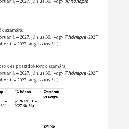
ruár 1. – 2027. június 30.) vagy
10 hónapra
ók számára;
ruár 1. – 2027. június 30.) vagy
7 hónapra
(2027.
ber 1. – 2027. augusztus 31.)
yosok és posztdoktorok számára;
ruár 1. – 2027. június 30.) vagy
7 hónapra
(2027.
ber 1. – 2027. augusztus 31.)
ap
12. hónap
Ösztöndíj
összege:
. 1. –
(2026. 09. 01. –
 30.)
2027. 08. 31.)
125.000