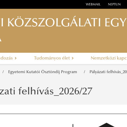
WEBMAIL
NEPTUN
I KÖZSZOLGÁLATI EG
A
ndozás
Tudományos élet
Nemzetközi kapc
Egyetemi Kutatói Ösztöndíj Program
Pályázati felhívás_20
zati felhívás_2026/27