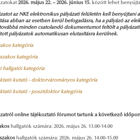
ázatokat
2026. május 22. – 2026. június 15.
között lehet benyújta
zatot az NKE elektronikus pályázati felületén kell benyújtani 
ása abban az esetben kerül befogadásra, ha a pályázó az elek
i, továbbá minden csatolandó dokumentumot feltölt a pályázati
ott pályázatok automatikusan elutasításra kerülnek.
akos kategória
szakos kategória
 hallgatói kategória
oktató kutató - doktorvárományos kategória
oktató kutató - posztdoktor kategória
ázatról online tájékoztató fórumot tartunk a következő időpo
akos
hallgatók számára: 2026. május 26. 13.00-14.00
szakos
hallgatók számára: 2026. május 26. 14.00-15.00