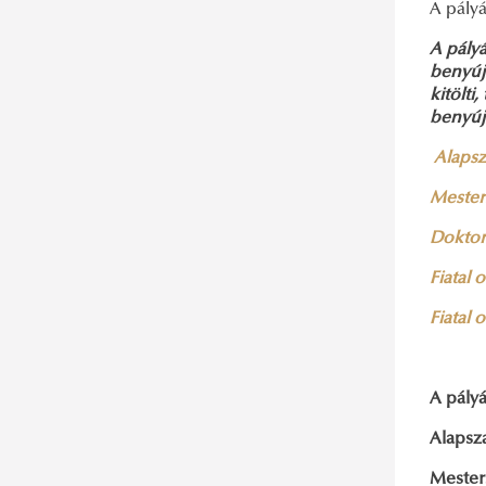
Móricz Sándor Egyetemi Szolgálatért
A pály
Díj
A pályá
A Campus Működtetéséért Díj
benyújt
kitölt
benyújt
Alapsz
Mester
Doktori
Fiatal 
Fiatal 
A pály
Alapsz
Mester