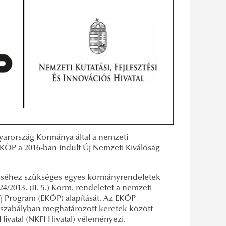
arország Kormánya által a nemzeti
 EKÖP a 2016-ban indult Új Nemzeti Kiválóság
ítéséhez szükséges egyes kormányrendeletek
4/2013. (II. 5.) Korm. rendeletet a nemzeti
díj Program (EKÖP) alapítását. Az EKÖP
ogszabályban meghatározott keretek között
 Hivatal (NKFI Hivatal) véleményezi.