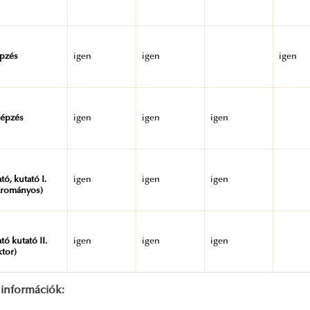
pzés
igen
igen
igen
képzés
igen
igen
igen
ató, kutató I.
igen
igen
igen
árományos)
ató kutató II.
igen
igen
igen
tor)
 információk: