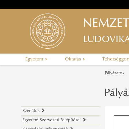
NEMZET
LUDOVIK
Egyetem
Oktatás
Tehetséggo
Pályázatok
Pályá
Szenátus
Egyetem Szervezeti Felépítése
A szenátus tagjai