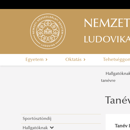
NEMZET
LUDOVIK
Egyetem
Oktatás
Tehetséggo
Hallgatókn
tanévre
Tanév
Sportösztöndíj
Tanév 
Hallgatóknak