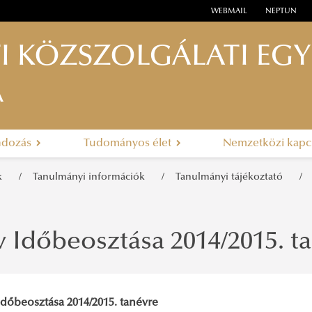
WEBMAIL
NEPTUN
I KÖZSZOLGÁLATI EG
A
ndozás
Tudományos élet
Nemzetközi kapc
ak
Tanulmányi információk
Tanulmányi tájékoztató
 Időbeosztása 2014/2015. t
Időbeosztása 2014/2015. tanévre