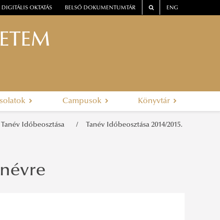
DIGITÁLIS OKTATÁS
BELSŐ DOKUMENTUMTÁR
ENG
YETEM
solatok
Campusok
Könyvtár
Tanév Időbeosztása
Tanév Időbeosztása 2014/2015.
anévre