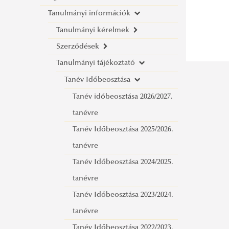
Tanulmányi információk
Tanulmányi kérelmek
Szerződések
Tanulmányi kérelem minták
Tanulmányi tájékoztató
Neptun rendszerben elérhető
Ismertetés a költségviselés
kérelmek
formáiról
Tanév Időbeosztása
Önköltség fizetésére nem
Tanév időbeosztása 2026/2027.
kötelezett hallgatók képzési
tanévre
szerződése
Tanév Időbeosztása 2025/2026.
Hallgatói képzési szerződés
tanévre
Közszolgálati ösztöndíjszerződés
Tanév Időbeosztása 2024/2025.
tanévre
Tanév Időbeosztása 2023/2024.
tanévre
Tanév Időbeosztása 2022/2023.