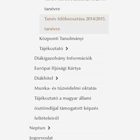
tanévre
Tanév Időbeosztása 2014/2015.
tanévre
Központi Tanulmányi
Tájékoztató
Diákigazolvány Információk
NKE Tanulmányi Tájékoztató
Európai Ifjúsági Kártya
2026
Diákhitel
NKE Tanulmányi Tájékoztató
Munka- és tűzvédelmi oktatás
Diákhitel információk
2025
Tájékoztató a magyar állami
Diákhitel Archívum
NKE Tanulmányi Tájékoztató
ösztöndíjjal támogatott képzés
2024
Diákhitel kisokos
feltételeiről
NKE Tanulmányi Tájékoztató
Diákhitel Igénylés
Neptun
2023
Diákhitel 1 engedményezés
Jogorvoslat
Neptun
NKE Tanulmányi Tájékoztató
tájékoztató