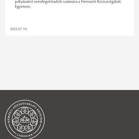
pályázatot vendégelőadók számára a Nemzeti Közszolgálati
Egyetem.
2022.07.14.
ludovika scholars
,
jonatan lerga
,
pályázatok
SZŰRÉS TÖRLÉSE