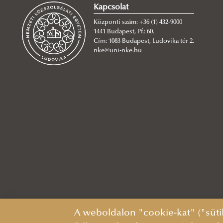
Kapcsolat
Központi szám: +36 (1) 432-9000
1441 Budapest, Pf.: 60.
Cím: 1083 Budapest, Ludovika tér 2.
nke@uni-nke.hu
A weboldalon "cookie-kat" ("süti