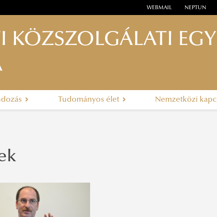
WEBMAIL
NEPTUN
I KÖZSZOLGÁLATI EG
A
ndozás
Tudományos élet
Nemzetközi kapc
ek