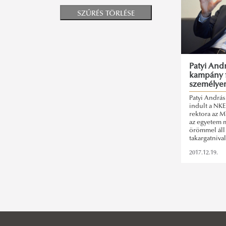
SZŰRÉS TÖRLÉSE
Patyi Andr
kampány f
személye
Patyi András
indult a NKE
rektora az M
az egyetem m
örömmel áll 
takargatnival
igazság".
2017.12.19.