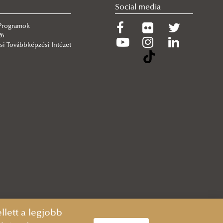
Social media
 Programok
26
si Továbbképzési Intézet
lett a legjobb