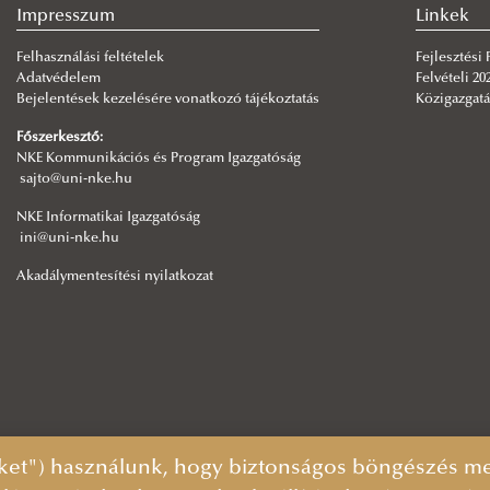
Impresszum
Linkek
Felhasználási feltételek
Fejlesztési
Adatvédelem
Felvételi 20
Bejelentések kezelésére vonatkozó tájékoztatás
Közigazgatá
Főszerkesztő:
NKE Kommunikációs és Program Igazgatóság
sajto@uni-nke.hu
NKE Informatikai Igazgatóság
ini@uni-nke.hu
Akadálymentesítési nyilatkozat
ket") használunk, hogy biztonságos böngészés mel