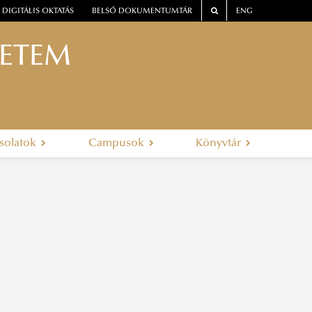
DIGITÁLIS OKTATÁS
BELSŐ DOKUMENTUMTÁR
ENG
YETEM
solatok
Campusok
Könyvtár