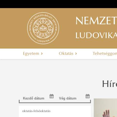
NEMZET
LUDOVIK
Egyetem
Oktatás
Tehetséggo
Hír
oktatás-felsőoktatás