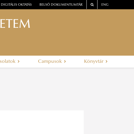
DIGITÁLIS OKTATÁS
BELSŐ DOKUMENTUMTÁR
ENG
YETEM
solatok
Campusok
Könyvtár