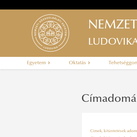
NEMZET
LUDOVIK
Egyetem
Oktatás
Tehetséggo
Címadomán
Címek, kitüntetések adomán