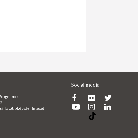
Social media
 Programok
26
si Továbbképzési Intézet