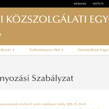
WEBMAIL
NEPTUN
I KÖZSZOLGÁLATI EG
A
ndozás
Tudományos élet
Nemzetközi kapc
yozási Szabályzat
yozásának rendjéről szóló szabályzat, hatály: 2026. III. 26-től