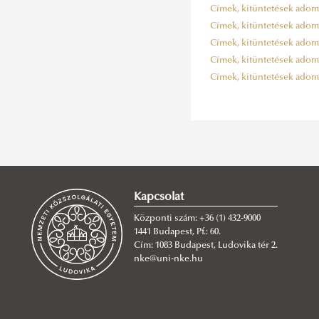
Címek, kitüntetések adomány
Címek, kitüntetések adomány
Címek, kitüntetések adomány
Címek, kitüntetések adomány
Címek, kitüntetések adomány
Kapcsolat
Központi szám: +36 (1) 432-9000
1441 Budapest, Pf.: 60.
Cím: 1083 Budapest, Ludovika tér 2.
nke@uni-nke.hu