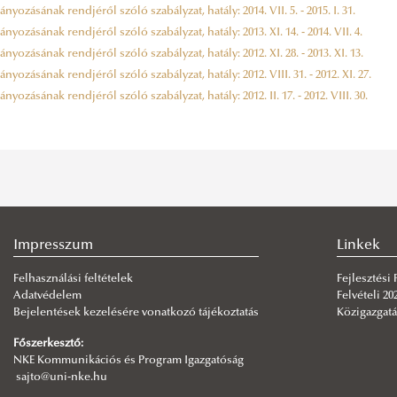
ozásának rendjéről szóló szabályzat, hatály: 2014. VII. 5. - 2015. I. 31.
ozásának rendjéről szóló szabályzat, hatály: 2013. XI. 14. - 2014. VII. 4.
ozásának rendjéről szóló szabályzat, hatály: 2012. XI. 28. - 2013. XI. 13.
ozásának rendjéről szóló szabályzat, hatály: 2012. VIII. 31. - 2012. XI. 27.
ozásának rendjéről szóló szabályzat, hatály: 2012. II. 17. - 2012. VIII. 30.
Impresszum
Linkek
Felhasználási feltételek
Fejlesztési
Adatvédelem
Felvételi 20
Bejelentések kezelésére vonatkozó tájékoztatás
Közigazgatá
Főszerkesztő:
NKE Kommunikációs és Program Igazgatóság
sajto@uni-nke.hu