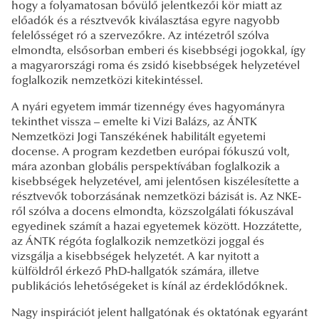
hogy a folyamatosan bővülő jelentkezői kör miatt az
előadók és a résztvevők kiválasztása egyre nagyobb
felelősséget ró a szervezőkre. Az intézetről szólva
elmondta, elsősorban emberi és kisebbségi jogokkal, így
a magyarországi roma és zsidó kisebbségek helyzetével
foglalkozik nemzetközi kitekintéssel.
A nyári egyetem immár tizennégy éves hagyományra
tekinthet vissza – emelte ki Vizi Balázs, az ÁNTK
Nemzetközi Jogi Tanszékének habilitált egyetemi
docense. A program kezdetben európai fókuszú volt,
mára azonban globális perspektívában foglalkozik a
kisebbségek helyzetével, ami jelentősen kiszélesítette a
résztvevők toborzásának nemzetközi bázisát is. Az NKE-
ről szólva a docens elmondta, közszolgálati fókuszával
egyedinek számít a hazai egyetemek között. Hozzátette,
az ÁNTK régóta foglalkozik nemzetközi joggal és
vizsgálja a kisebbségek helyzetét. A kar nyitott a
külföldről érkező PhD-hallgatók számára, illetve
publikációs lehetőségeket is kínál az érdeklődőknek.
Nagy inspirációt jelent hallgatónak és oktatónak egyaránt