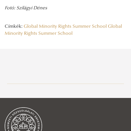
Fotó: Szilágyi Dénes
Címkék:
Global Minority Rights Summer School
Global
Minority Rights Summer School
Legutóbbi bejegyzések
2026/08/03
Az NKE energiatakarékossággal kapcsolatos átmeneti intézkedései
2026/08/03
A jó kormányzás érdeke, hogy mindenütt ugyanolyan szakmai
színvonalon működjék