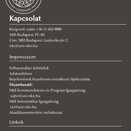
2026/08/03
Még nem késő jelentkezni a KTI szakirányú továbbképzéseire
Kapcsolat
2026/07/31
Fordulat jöhet: megszűnhet a hatóság előtti hazugság
Központi szám: +36 (1) 432-9000
1441 Budapest, Pf.: 60.
2026/07/30
Cím: 1083 Budapest, Ludovika tér 2.
Q-s/D-s pályázati felhívás
nke@uni-nke.hu
2026/07/30
Impresszum
Új esély a továbbtanulásra: válaszd az NKE-t a pótfelvételin!
Felhasználási feltételek
2026/07/29
Adatvédelem
A gyermek mindenek felett
Bejelentések kezelésére vonatkozó tájékoztatás
2026/07/27
Főszerkesztő:
Hamarosan indul a jelentkezés az egyetemi pótfelvételire
NKE Kommunikációs és Program Igazgatóság
sajto@uni-nke.hu
2026/07/27
NKE Informatikai Igazgatóság
Tiszolczi Balázs Gergely: A biztonságot nem lehet csupán
ini@uni-nke.hu
tankönyvekből megtanulni
Akadálymentesítési nyilatkozat
2026/07/26
Linkek
Imago Dei az algoritmusok korában