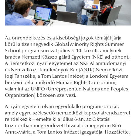
Az önrendelkezés és a kisebbségi jogok témáját járja
körül a tizennegyedik Global Minority Rights Summer
School programsorozat július 5–10. között, amelynek
ismét a Nemzeti Közszolgálati Egyetem (NKE) ad otthont.
A nemzetközi nyári egyetemet az NKE Államtudományi
és Nemzetközi Tanulmányok Kar (ÁNTK) Nemzetközi
Jogi Tanszéke, a Tom Lantos Intézet, a Londoni Egyetem
berkein belül működő Human Rights Consortium,
valamint az UNPO (Unrepresented Nations and Peoples
Organization) közösen szervezi.
A nyári egyetem olyan egyedülálló programsorozat,
amely egyre szélesedő nemzetközi kapcsolatrendszerrel
rendelkezik – emelte ki a július 6-án, az Oktatási
Központban megrendezett hivatalos megnyitón Bíró
Anna-Mária, a Tom Lantos Intézet igazgatója. Hozzátette,