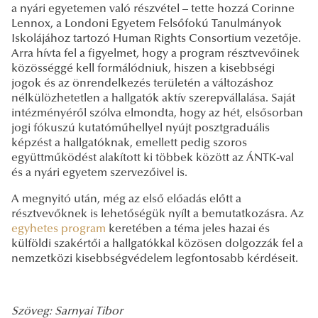
a nyári egyetemen való részvétel – tette hozzá Corinne
Lennox, a Londoni Egyetem Felsőfokú Tanulmányok
Iskolájához tartozó Human Rights Consortium vezetője.
Arra hívta fel a figyelmet, hogy a program résztvevőinek
közösséggé kell formálódniuk, hiszen a kisebbségi
jogok és az önrendelkezés területén a változáshoz
nélkülözhetetlen a hallgatók aktív szerepvállalása. Saját
intézményéről szólva elmondta, hogy az hét, elsősorban
jogi fókuszú kutatóműhellyel nyújt posztgraduális
képzést a hallgatóknak, emellett pedig szoros
együttműködést alakított ki többek között az ÁNTK-val
és a nyári egyetem szervezőivel is.
A megnyitó után, még az első előadás előtt a
résztvevőknek is lehetőségük nyílt a bemutatkozásra. Az
egyhetes program
keretében a téma jeles hazai és
külföldi szakértői a hallgatókkal közösen dolgozzák fel a
nemzetközi kisebbségvédelem legfontosabb kérdéseit.
Szöveg: Sarnyai Tibor