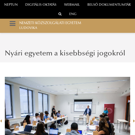
NEPTUN
DIGITÁLIS OKTATÁS
WEBMAIL
BELSŐ DOKUMENTUMTÁR
ENG
NEMZETI KÖZSZOLGÁLATI EGYETEM
LUDOVIKA
Nyári egyetem a kisebbségi jogokról