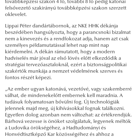
továbbképzési szakon 4 fő, további 8 fő pedig katonai
felsővezető szakirányú továbbképzési szakon szerzett
oklevelet.
Lippai Péter dandártábornok, az NKE HHK dékánja
beszédében hangsúlyozta, hogy a parancsnoki bizalmat
nem a kinevezés és a rendfokozat adja, hanem azt csak
személyes példamutatással lehet nap mint nap
kiérdemelni. A dékán rámutatott, hogy a modern
hadviselés már jóval az első lövés előtt elkezdődik a
stratégiai tervezőasztaloknál, ezért a biztonságpolitikai
szakértők munkája a nemzet védelmének szerves és
fontos részét képezi.
„Az ember ugyan katonává, vezetővé, vagy szakemberré
válhat, de mindenekelőtt embernek kell maradnia. A
tudásuk folyamatosan bővülni fog. Új technológiák
jelennek majd meg, új kihívásokkal fognak találkozni.
Egyetlen dolog azonban nem változhat: az értékrendjük.
Bárhová vezesse is önöket szolgálatuk, legyenek méltók
a Ludovika örökségéhez, a Hadtudományi és
Honvédtisztképző Kar közösségéhez és ahhoz a