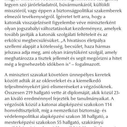
legyen szó járőrfeladatról, búvármunkáról, külföldi
misszióról, vagy éppen a biztonságpolitikai szakemberek
elmezői tevékenységről. Ígéretet tett arra, hogy a
katonák visszajelzéseit figyelembe véve miniszterként
olyan jogszabályi változtatásokat kezdeményez, amelyek
tovább javítják a katonák szolgálati feltételeit és az
erkölcsi megbecsülésüket. „A hivatásos életpálya
szellemi alapját a kötelesség, becsület, haza hármas
jelszava adja meg, ami olyan iránytűként szolgál, amely
meghatározza a tisztek jellemét és segít megőrizni a hitet
még a legnehezebb időkben is” – fogalmazott.
A miniszteri szavakat követően ünnepélyes keretek
között adták át az okleveleket és a kiemelkedő
teljesítményekért járó elismeréseket a végzősöknek.
Összesen 219 hallgató vette át diplomáját, akik közül 23-
an kiváló eredménnyel fejezték be tanulmányaikat. A
végzősök közül a katonai alapképzési szakokon 114
honvédtisztjelölt, míg a nemzetközi biztonság- és
védelempolitikai alapképzési szakon 38 hallgató, a
mesterképzési szakokon 55 hallgató, szakirányú