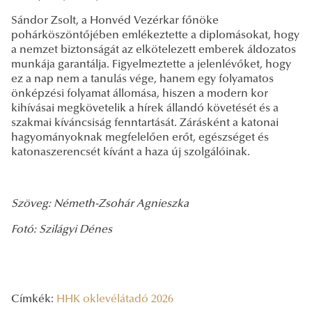
Sándor Zsolt, a Honvéd Vezérkar főnöke
pohárköszöntőjében emlékeztette a diplomásokat, hogy
a nemzet biztonságát az elkötelezett emberek áldozatos
munkája garantálja. Figyelmeztette a jelenlévőket, hogy
ez a nap nem a tanulás vége, hanem egy folyamatos
önképzési folyamat állomása, hiszen a modern kor
kihívásai megkövetelik a hírek állandó követését és a
szakmai kíváncsiság fenntartását. Zárásként a katonai
hagyományoknak megfelelően erőt, egészséget és
katonaszerencsét kívánt a haza új szolgálóinak.
Szöveg: Németh-Zsohár Agnieszka
Fotó:
Szilágyi Dénes
Címkék:
HHK oklevélátadó 2026