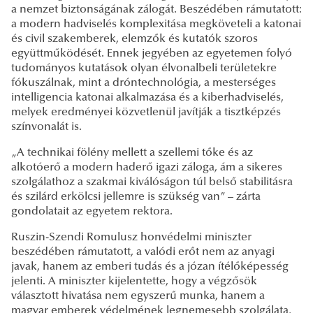
a nemzet biztonságának zálogát. Beszédében rámutatott:
a modern hadviselés komplexitása megköveteli a katonai
és civil szakemberek, elemzők és kutatók szoros
együttműködését. Ennek jegyében az egyetemen folyó
tudományos kutatások olyan élvonalbeli területekre
fókuszálnak, mint a dróntechnológia, a mesterséges
intelligencia katonai alkalmazása és a kiberhadviselés,
melyek eredményei közvetlenül javítják a tisztképzés
színvonalát is.
„A technikai fölény mellett a szellemi tőke és az
alkotóerő a modern haderő igazi záloga, ám a sikeres
szolgálathoz a szakmai kiválóságon túl belső stabilitásra
és szilárd erkölcsi jellemre is szükség van” – zárta
gondolatait az egyetem rektora.
Ruszin-Szendi Romulusz honvédelmi miniszter
beszédében rámutatott, a valódi erőt nem az anyagi
javak, hanem az emberi tudás és a józan ítélőképesség
jelenti. A miniszter kijelentette, hogy a végzősök
választott hivatása nem egyszerű munka, hanem a
magyar emberek védelmének legnemesebb szolgálata,