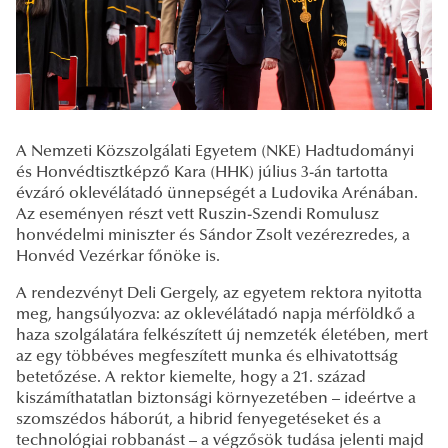
A Nemzeti Közszolgálati Egyetem (NKE) Hadtudományi
és Honvédtisztképző Kara (HHK) július 3-án tartotta
évzáró oklevélátadó ünnepségét a Ludovika Arénában.
Az eseményen részt vett Ruszin-Szendi Romulusz
honvédelmi miniszter és Sándor Zsolt vezérezredes, a
Honvéd Vezérkar főnöke is.
A rendezvényt Deli Gergely, az egyetem rektora nyitotta
meg, hangsúlyozva: az oklevélátadó napja mérföldkő a
haza szolgálatára felkészített új nemzeték életében, mert
az egy többéves megfeszített munka és elhivatottság
betetőzése. A rektor kiemelte, hogy a 21. század
kiszámíthatatlan biztonsági környezetében – ideértve a
szomszédos háborút, a hibrid fenyegetéseket és a
technológiai robbanást – a végzősök tudása jelenti majd