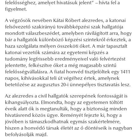
felelősséghez, amelyet hivatásuk jelent”
–
hívta fel a
figyelmet.
A végzősök nevében Kátai Róbert alezredes, a katonai
felsővezető szakirányú továbbképzési szak hallgatója
mondott válaszbeszédet, amelyben rávilágított arra, hogy
bár a hallgatók különböző képzési szintekről érkeztek, a
haza szolgálata mélyen összeköti őket. A már tapasztalt
katonai vezetők számára az egyetemi képzés a
tudomány legfrissebb eredményeivel való felvértezést
jelentette, felkészítve őket a még magasabb szintű
felelősségvállalásra. A fiatal honvéd tisztjelöltek egy 1411
napos, kihívásokkal teli út végéhez értek, amelynek
betetőzése az augusztus 20-i ünnepélyes tisztavatás lesz.
Az alezredes a civil hallgatók szerepének fontosságát is
kihangsúlyozta. Elmondta, hogy az egyetemen töltött
éveik alatt ők is megtanulták, hogy a biztonság minden
hivatásrend közös ügye. Reményét fejezte ki, hogy a
jövőben is támaszkodhatnak egymás szakértelmére,
hiszen a honvédő társak életét az ő döntéseik is nagyban
befolyásolják majd.