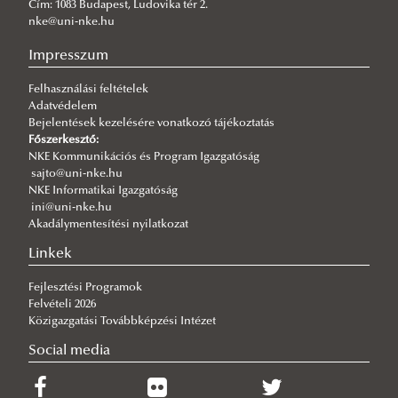
Cím: 1083 Budapest, Ludovika tér 2.
Fordulat jöhet: megszűnhet a hatóság előtti hazugság
nke@uni-nke.hu
2026/07/30
Impresszum
Q-s/D-s pályázati felhívás
Felhasználási feltételek
2026/07/30
Adatvédelem
Új esély a továbbtanulásra: válaszd az NKE-t a pótfelvételin!
Bejelentések kezelésére vonatkozó tájékoztatás
2026/07/29
Főszerkesztő:
A gyermek mindenek felett
NKE Kommunikációs és Program Igazgatóság
sajto@uni-nke.hu
2026/07/27
NKE Informatikai Igazgatóság
Hamarosan indul a jelentkezés az egyetemi pótfelvételire
ini@uni-nke.hu
Akadálymentesítési nyilatkozat
2026/07/27
Tiszolczi Balázs Gergely: A biztonságot nem lehet csupán
Linkek
tankönyvekből megtanulni
Fejlesztési Programok
Felvételi 2026
Közigazgatási Továbbképzési Intézet
Social media