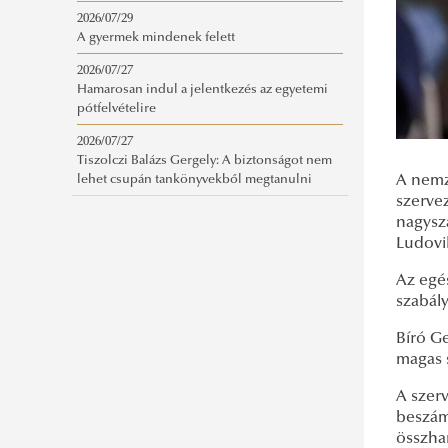
2026/07/29
A gyermek mindenek felett
2026/07/27
Hamarosan indul a jelentkezés az egyetemi
pótfelvételire
2026/07/27
Tiszolczi Balázs Gergely: A biztonságot nem
A nemze
lehet csupán tankönyvekből megtanulni
szerve
nagysz
Ludovi
Az egé
szabály
Bíró G
magas s
A szerv
beszámo
összha