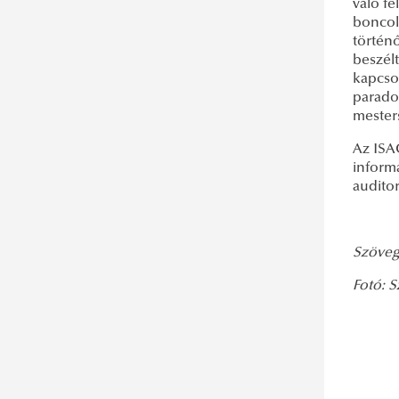
való fe
boncolg
történő
beszélt
kapcsol
parado
mesters
Az ISA
informá
audito
Szöveg:
Fotó: S