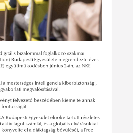
digitális bizalommal foglalkozó szakmai
ation) Budapesti Egyesülete megrendezte éves
KE) együttműködésben június 2-án, az NKE
 mesterséges intelligencia kiberbiztonsági,
 gyakorlati megvalósításával.
zvényt felvezető beszédében kiemelte annak
 fontosságát.
CA Budapesti Egyesület elnöke tartott részletes
ktív tagot számlál, és a globális elvárásokkal
könyvelte el a diáktagság bővülését, a Free