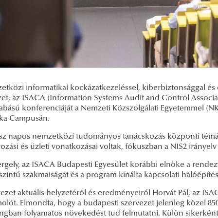
tközi informatikai kockázatkezeléssel, kiberbiztonsággal és 
zet, az ISACA (Information Systems Audit and Control Associ
abású konferenciáját a Nemzeti Közszolgálati Egyetemmel (N
ka Campusán.
sz napos nemzetközi tudományos tanácskozás központi témái a
ozási és üzleti vonatkozásai voltak, fókuszban a NIS2 irányelv
ergely, az ISACA Budapesti Egyesület korábbi elnöke a rende
zintű szakmaiságát és a program kínálta kapcsolati hálóépítés
ezet aktuális helyzetéről és eredményeiről Horvát Pál, az ISA
lót. Elmondta, hogy a budapesti szervezet jelenleg közel 850 a
ngban folyamatos növekedést tud felmutatni. Külön sikerként 