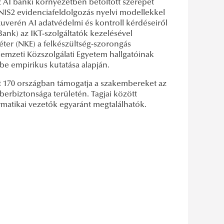
z AI banki környezetben betöltött szerepét
 NIS2 evidenciafeldolgozás nyelvi modellekkel
szuverén AI adatvédelmi és kontroll kérdéseiről
ank) az IKT-szolgáltatók kezelésével
éter (NKE) a felkészültség-szorongás
emzeti Közszolgálati Egyetem hallgatóinak
a be empirikus kutatása alapján.
t 170 országban támogatja a szakembereket az
berbiztonsága területén. Tagjai között
rmatikai vezetők egyaránt megtalálhatók.