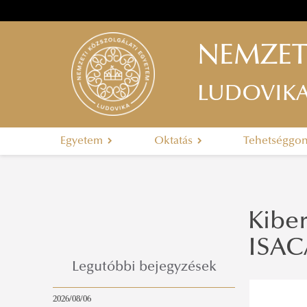
NEMZET
LUDOVIK
Egyetem
Oktatás
Tehetséggo
Kiber
ISAC
Legutóbbi bejegyzések
2026/08/06