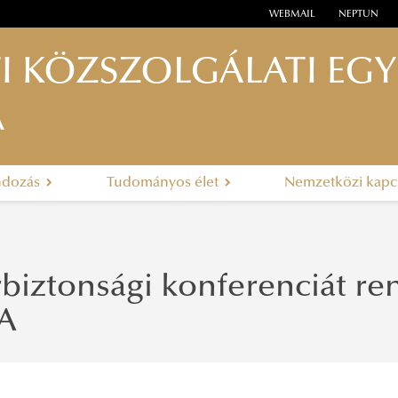
WEBMAIL
NEPTUN
I KÖZSZOLGÁLATI EG
A
ndozás
Tudományos élet
Nemzetközi kapc
biztonsági konferenciát re
A