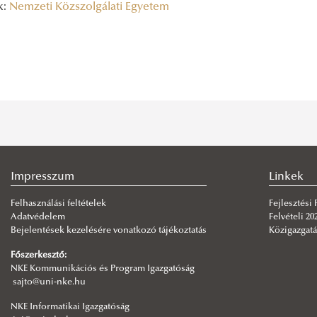
k:
Nemzeti Közszolgálati Egyetem
Impresszum
Linkek
Felhasználási feltételek
Fejlesztési
Adatvédelem
Felvételi 20
Bejelentések kezelésére vonatkozó tájékoztatás
Közigazgatá
Főszerkesztő:
NKE Kommunikációs és Program Igazgatóság
sajto@uni-nke.hu
NKE Informatikai Igazgatóság