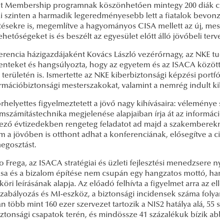
t Membership programnak köszönhetően mintegy 200 diák csat
i szinten a harmadik legeredményesebb lett a fiatalok bevonz
tésekre is, megemlítve a hagyományos CISA mellett az új, mes
ehetőségeket is és beszélt az egyesület előtt álló jövőbeli terv
erencia házigazdájaként Kovács László vezérőrnagy, az NKE t
enteket és hangsúlyozta, hogy az egyetem és az ISACA között
 területén is. Ismertette az NKE kiberbiztonsági képzési portf
ormációbiztonsági mesterszakokat, valamint a nemrég indult ki
rhelyettes figyelmeztetett a jövő nagy kihívásaira: véleménye 
számítástechnika megjelenése alapjaiban írja át az információ
ező évtizedekben rengeteg feladatot ad majd a szakemberekne
 a jövőben is otthont adhat a konferenciának, elősegítve a civ
egosztást.
 Frega, az ISACA stratégiai és üzleti fejlesztési menedzsere n
tása és a bizalom építése nem csupán egy hangzatos mottó, ha
ri leírásának alapja. Az előadó felhívta a figyelmet arra az
szabályozás és MI-eszköz, a biztonsági incidensek száma foly
 több mint 160 ezer szervezet tartozik a NIS2 hatálya alá, 5
iztonsági csapatok terén, és mindössze 41 százalékuk bízik 