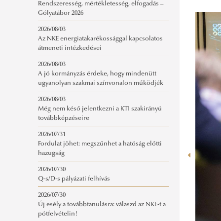
Rendszeresség, mértékletesség, elfogadás –
Gólyatábor 2026
2026/08/03
Az NKE energiatakarékossággal kapcsolatos
átmeneti intézkedései
2026/08/03
A jó kormányzás érdeke, hogy mindenütt
ugyanolyan szakmai színvonalon működjék
2026/08/03
Még nem késő jelentkezni a KTI szakirányú
továbbképzéseire
2026/07/31
Fordulat jöhet: megszűnhet a hatóság előtti
hazugság
2026/07/30
Q-s/D-s pályázati felhívás
2026/07/30
Új esély a továbbtanulásra: válaszd az NKE-t a
pótfelvételin!