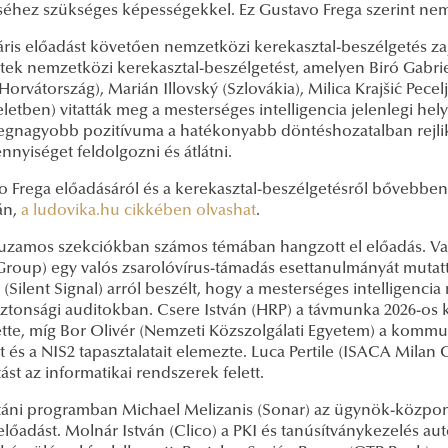
séhez szükséges képességekkel. Ez Gustavo Frega szerint ne
ris előadást követően nemzetközi kerekasztal-beszélgetés zaj
tek nemzetközi kerekasztal-beszélgetést, amelyen Biró Gabrie
Horvátország), Marián Illovský (Szlovákia), Milica Krajšić Pecel
letben) vitatták meg a mesterséges intelligencia jelenlegi hel
legnagyobb pozitívuma a hatékonyabb döntéshozatalban rejlik
nyiséget feldolgozni és átlátni.
o Frega előadásáról és a kerekasztal-beszélgetésről bővebbe
án,
a ludovika.hu cikkében olvashat
.
uzamos szekciókban számos témában hangzott el előadás. Vasp
roup) egy valós zsarolóvírus-támadás esettanulmányát mutattá
(Silent Signal) arról beszélt, hogy a mesterséges intelligencia
ztonsági auditokban. Csere István (HRP) a távmunka 2026-os k
ette, míg Bor Olivér (Nemzeti Közszolgálati Egyetem) a kommun
t és a NIS2 tapasztalatait elemezte. Luca Pertile (ISACA Milan 
tást az informatikai rendszerek felett.
táni programban Michael Melizanis (Sonar) az ügynök-központú
 előadást. Molnár István (Clico) a PKI és tanúsítványkezelés au