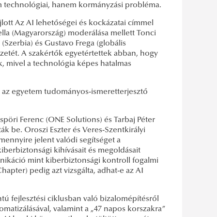
m technológiai, hanem kormányzási probléma.
lott Az AI lehetőségei és kockázatai címmel
lla (Magyarország) moderálása mellett Tonci
j (Szerbia) és Gustavo Frega (globális
yzetét. A szakértők egyetértettek abban, hogy
, mivel a technológia képes hatalmas
n az egyetem tudományos-ismeretterjesztő
öri Ferenc (ONE Solutions) és Tarbaj Péter
k be. Oroszi Eszter és Veres-Szentkirályi
 mennyire jelent valódi segítséget a
iberbiztonsági kihívásait és megoldásait
ikáció mint kiberbiztonsági kontroll fogalmi
Chapter) pedig azt vizsgálta, adhat-e az AI
 fejlesztési ciklusban való bizalomépítésről
tomatizálásával, valamint a „47 napos korszakra”