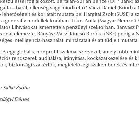
lkészüléssel foglalkozott. Bertalan-Surján Bence (OTP Bank) a
atta – barát, ellenség vagy mindkettő? Váczi Dániel (Brind) a
 lehetőségeit és korlátait mutatta be. Hargitai Zsolt (SUSE) a 
 a generatív modellek korában. Tikos Anita (Magyar Nemzeti B
atos kihívásokat ismertette a pénzügyi szektorban. Bányász P
xonát elemezte, Bányász-Váczi Kincső Boróka (NKE) pedig a N
éges intelligencia-használati mintázatait és attitűdjeit mutatt
CA egy globális, nonprofit szakmai szervezet, amely több min
ciós rendszerek auditálása, irányítása, kockázatkezelése és ki
rok, biztonsági szakértők, megfelelőségi szakemberek és info
 Sallai Zsófia
zilágyi Dénes