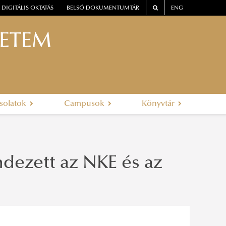
DIGITÁLIS OKTATÁS
BELSŐ DOKUMENTUMTÁR
ENG
YETEM
solatok
Campusok
Könyvtár
ndezett az NKE és az