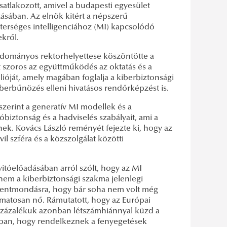
lakozott, amivel a budapesti egyesület
ásában. Az elnök kitért a népszerű
terséges intelligenciához (MI) kapcsolódó
ekről.
udományos rektorhelyettese köszöntötte a
 szoros az együttműködés az oktatás és a
ólióját, amely magában foglalja a kiberbiztonsági
berbűnözés elleni hivatásos rendőrképzést is.
szerint a generatív MI modellek és a
biztonság és a hadviselés szabályait, ami a
k. Kovács László reményét fejezte ki, hogy az
il szféra és a közszolgálat közötti
yitóelőadásában arról szólt, hogy az MI
nem a kiberbiztonsági szakma jelenlegi
 ellentmondásra, hogy bár soha nem volt még
amatosan nő. Rámutatott, hogy az Európai
5 százalékuk azonban létszámhiánnyal küzd a
abban, hogy rendelkeznek a fenyegetések