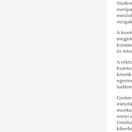
Studen
európa
minősí
vizsgal
A konf
megjel
kutatás
és inf
A rekto
kvantum
követk
egyetem
tudásm
Gustavo
irányí
munkakö
ennyi 
Unióban
kiberb