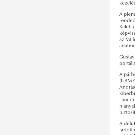
kezelé
A plená
rendez
Kaleb (
képvise
az MI 
adatmen
Gustav
portálj
A párh
(UBM G
András 
kiberbi
ismert
hiányai
biztosí
A délu
tartott