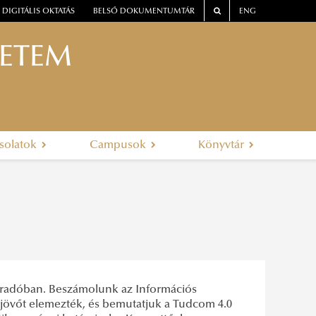
DIGITÁLIS OKTATÁS
BELSŐ DOKUMENTUMTÁR
ENG
YETEM
solatok
Campusok
Könyvtár
 híradóban. Beszámolunk az Információs
s jövőt elemezték, és bemutatjuk a Tudcom 4.0