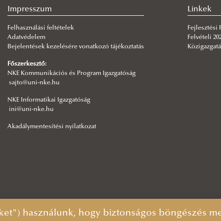
Impresszum
Linkek
Felhasználási feltételek
Fejlesztési
Adatvédelem
Felvételi 20
Bejelentések kezelésére vonatkozó tájékoztatás
Közigazgatá
Főszerkesztő:
NKE Kommunikációs és Program Igazgatóság
sajto@uni-nke.hu
NKE Informatikai Igazgatóság
ini@uni-nke.hu
Akadálymentesítési nyilatkozat
ket") használunk, hogy biztonságos böngészés mel