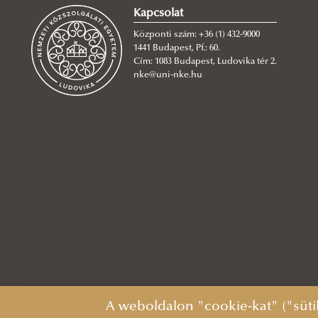
Kapcsolat
Központi szám: +36 (1) 432-9000
1441 Budapest, Pf.: 60.
Cím: 1083 Budapest, Ludovika tér 2.
nke@uni-nke.hu
A weboldalon "cookie-kat" ("süti