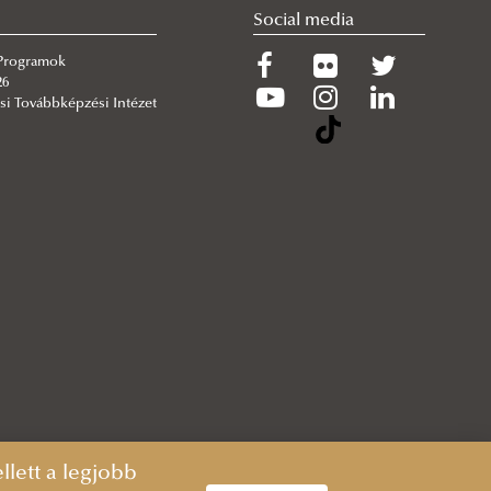
Social media
 Programok
26
si Továbbképzési Intézet
lett a legjobb