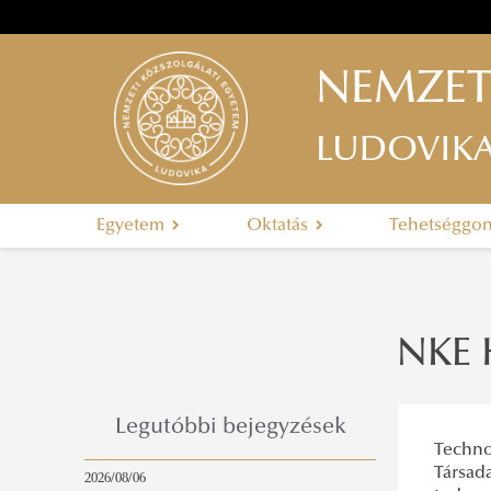
NEMZET
LUDOVIK
Egyetem
Oktatás
Tehetséggo
NKE 
Legutóbbi bejegyzések
Techno
Társada
2026/08/06