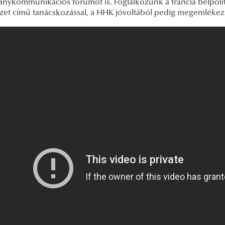
nykommunikációs fórumot is. Foglalkozunk a francia belpoliti
zet című tanácskozással, a HHK jóvoltából pedig megemlékez