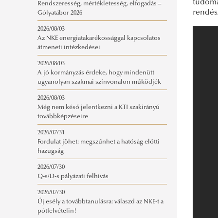
tudomá
Rendszeresség, mértékletesség, elfogadás –
rendés
Gólyatábor 2026
2026/08/03
Az NKE energiatakarékossággal kapcsolatos
átmeneti intézkedései
2026/08/03
A jó kormányzás érdeke, hogy mindenütt
ugyanolyan szakmai színvonalon működjék
2026/08/03
Még nem késő jelentkezni a KTI szakirányú
továbbképzéseire
2026/07/31
Fordulat jöhet: megszűnhet a hatóság előtti
hazugság
2026/07/30
Q-s/D-s pályázati felhívás
2026/07/30
Új esély a továbbtanulásra: válaszd az NKE-t a
pótfelvételin!