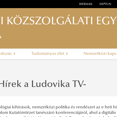
WEBMAIL
NEPTUN
I KÖZSZOLGÁLATI EG
A
ndozás
Tudományos élet
Nemzetközi kapc
Hírek a Ludovika TV-
lógiai kihívások, nemzetközi politika és rendészet az e heti
lom Kutatóintézet tanévzáró konferenciájáról, ahol a digitáli