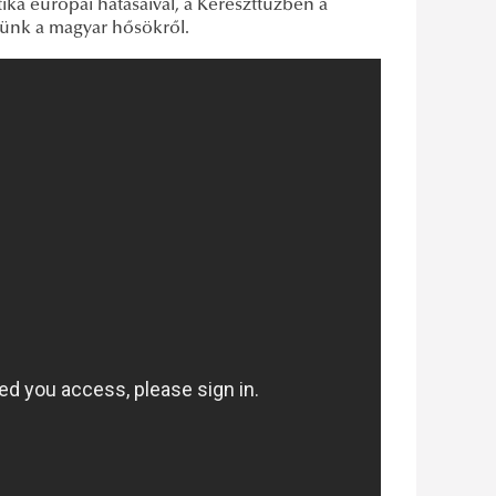
ka európai hatásaival, a Kereszttűzben a
ünk a magyar hősökről.