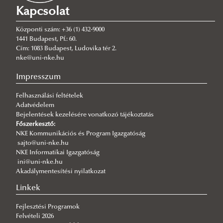
Kapcsolat
2026/08/03
A jó kormányzás érdeke, hogy mindenütt ugyanolyan szakmai
színvonalon működjék
Központi szám: +36 (1) 432-9000
1441 Budapest, Pf.: 60.
2026/08/03
Cím: 1083 Budapest, Ludovika tér 2.
Még nem késő jelentkezni a KTI szakirányú továbbképzéseire
nke@uni-nke.hu
2026/07/31
Impresszum
Fordulat jöhet: megszűnhet a hatóság előtti hazugság
Felhasználási feltételek
2026/07/30
Adatvédelem
Q-s/D-s pályázati felhívás
Bejelentések kezelésére vonatkozó tájékoztatás
2026/07/30
Főszerkesztő:
Új esély a továbbtanulásra: válaszd az NKE-t a pótfelvételin!
NKE Kommunikációs és Program Igazgatóság
sajto@uni-nke.hu
2026/07/29
NKE Informatikai Igazgatóság
A gyermek mindenek felett
ini@uni-nke.hu
Akadálymentesítési nyilatkozat
2026/07/27
Hamarosan indul a jelentkezés az egyetemi pótfelvételire
Linkek
Fejlesztési Programok
Felvételi 2026