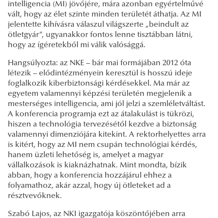
intelligencia (MI) jövőjére, mára azonban egyértelművé
vált, hogy az élet szinte minden területét áthatja. Az MI
jelentette kihívásra válaszul világszerte „beindult az
ötletgyár”, ugyanakkor fontos lenne tisztábban látni,
hogy az ígéretekből mi válik valósággá.
Hangsúlyozta: az NKE – bár mai formájában 2012 óta
létezik – elődintézményein keresztül is hosszú ideje
foglalkozik kiberbiztonsági kérdésekkel. Ma már az
egyetem valamennyi képzési területén megjelenik a
mesterséges intelligencia, ami jól jelzi a szemléletváltást.
A konferencia programja ezt az átalakulást is tükrözi,
hiszen a technológia tervezésétől kezdve a biztonság
valamennyi dimenziójára kitekint. A rektorhelyettes arra
is kitért, hogy az MI nem csupán technológiai kérdés,
hanem üzleti lehetőség is, amelyet a magyar
vállalkozások is kiaknázhatnak. Mint mondta, bízik
abban, hogy a konferencia hozzájárul ehhez a
folyamathoz, akár azzal, hogy új ötleteket ad a
résztvevőknek.
Szabó Lajos, az NKI igazgatója köszöntőjében arra