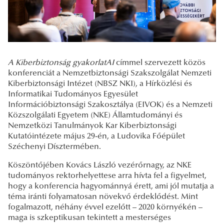
A Kiberbiztonság gyakorlatAI
címmel szervezett közös
konferenciát a Nemzetbiztonsági Szakszolgálat Nemzeti
Kiberbiztonsági Intézet (NBSZ NKI), a Hírközlési és
Informatikai Tudományos Egyesület
Információbiztonsági Szakosztálya (EIVOK) és a Nemzeti
Közszolgálati Egyetem (NKE) Államtudományi és
Nemzetközi Tanulmányok Kar Kiberbiztonsági
Kutatóintézete május 29-én, a Ludovika Főépület
Széchenyi Dísztermében.
Köszöntőjében Kovács László vezérőrnagy, az NKE
tudományos rektorhelyettese arra hívta fel a figyelmet,
hogy a konferencia hagyománnyá érett, ami jól mutatja a
téma iránti folyamatosan növekvő érdeklődést. Mint
fogalmazott, néhány évvel ezelőtt – 2020 környékén –
maga is szkeptikusan tekintett a mesterséges