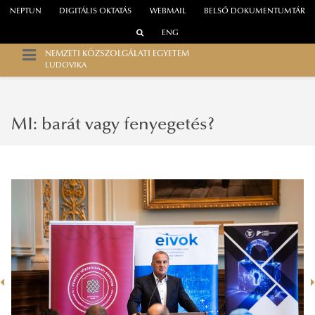
NEPTUN
DIGITÁLIS OKTATÁS
WEBMAIL
BELSŐ DOKUMENTUMTÁR
ENG
NEMZETI KÖZSZOLGÁLATI EGYETEM
LUDOVIKA
MI: barát vagy fenyegetés?