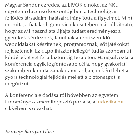
Magyar Sándor ezredes, az EIVOK elnöke, az NKE
egyetemi docense köszöntőjében a technológiai
fejlődés társadalmi hatásaira irányította a figyelmet. Mint
mondta, a fiatalabb generációk esetében már jól látható,
hogy az MI használata újfajta tudást eredményez: a
gyerekek kérdeznek, tanulnak a rendszerektől,
weboldalakat készítenek, programoznak, sőt játékokat
fejlesztenek. Ez a „polihisztor jellegű” tudás azonban új
kérdéseket vet fel a biztonság területén. Hangsúlyozta: a
konferencia egyik legfontosabb célja, hogy gyakorlati
szakemberek mutassanak irányt abban, miként lehet a
gyors technológiai fejlődés mellett a biztonságot is
megőrizni.
A konferencia előadásairól bővebben az egyetem
tudományos-ismeretterjesztő portálja, a
ludovika.hu
cikkében is olvashat.
Szöveg: Sarnyai Tibor