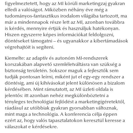
figyelmeztetett, hogy az MI körüli marketingzaj gyakran
elfedi a valóságot. Miközben néhány éve még a
tudományos-fantasztikus irodalom világába tartozott, ma
már a mindennapok része lett az MI, azonban továbbra
is kérdés, mennyire értjük és használjuk hatékonyan.
Hiszen egyszerre képes információkat feldolgozni,
döntéseket támogatni – és ugyanakkor a kibertámadások
végrehajtóit is segíteni.
Kiemelte: az adaptív és autonóm MI-rendszerek
korszakában alapvető szemléletváltásra van szükség a
biztonság területén. Sokszor maguk a fejlesztők sem
tudják pontosan leírni, miként jut el egy-egy rendszer a
döntésig, ami új kihívásokat jelent különösen a bizalom
kérdésében. Mint rámutatott, az MI üzleti oldala is
jelentős: itt azonban nehéz megkülönböztetni a
tényleges technológiai fejlődést a marketingígéretektől,
ráadásul az utóbbiak gyakran gyorsabban változnak,
mint maga a technológia. A konferencia célja éppen
ezért az, hogy valós tapasztalatokon keresztül keresse a
válaszokat e kérdésekre.