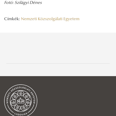
Fotó: Szilágyi Dénes
Címkék:
Nemzeti Közszolgálati Egyetem
Legutóbbi bejegyzések
2026/08/06
A vízgazdálkodás jövőjét írják
2026/08/06
Rendszeresség, mértékletesség, elfogadás – Gólyatábor 2026
2026/08/03
Az NKE energiatakarékossággal kapcsolatos átmeneti intézkedései