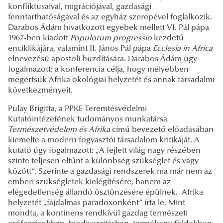
konfliktusaival, migrációjával, gazdasági
fenntarthatóságával és az egyház szerepével foglalkozik.
Darabos Ádám hivatkozott egyebek mellett VI. Pál pápa
1967-ben kiadott
Populorum progressio
kezdetű
enciklikájára, valamint II. János Pál pápa
Ecclesia in Africa
elnevezésű apostoli buzdítására. Darabos Ádám úgy
fogalmazott: a konferencia célja, hogy mélyebben
megértsük Afrika ökológiai helyzetét és annak társadalmi
következményeit.
Pulay Brigitta, a PPKE Teremtésvédelmi
Kutatóintézetének tudományos munkatársa
Természetvédelem és Afrika
című bevezető előadásában
kiemelte a modern fogyasztói társadalom kritikáját. A
kutató úgy fogalmazott: „A fejlett világ nagy részében
szinte teljesen eltűnt a különbség szükséglet és vágy
között”. Szerinte a gazdasági rendszerek ma már nem az
emberi szükségletek kielégítésére, hanem az
elégedetlenség állandó ösztönzésére épülnek. Afrika
helyzetét „fájdalmas paradoxonként” írta le. Mint
mondta, a kontinens rendkívül gazdag természeti