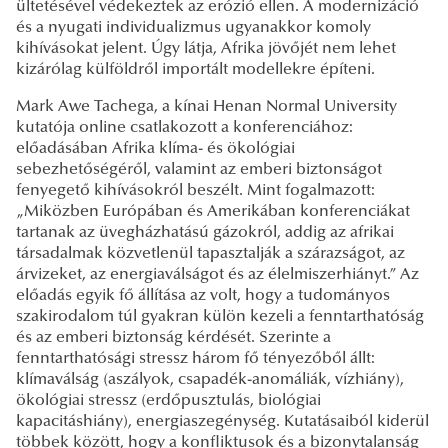
ültetésével védekeztek az erózió ellen. A modernizáció
és a nyugati individualizmus ugyanakkor komoly
kihívásokat jelent. Úgy látja, Afrika jövőjét nem lehet
kizárólag külföldről importált modellekre építeni.
Mark Awe Tachega, a kínai Henan Normal University
kutatója online csatlakozott a konferenciához:
előadásában Afrika klíma- és ökológiai
sebezhetőségéről, valamint az emberi biztonságot
fenyegető kihívásokról beszélt. Mint fogalmazott:
„Miközben Európában és Amerikában konferenciákat
tartanak az üvegházhatású gázokról, addig az afrikai
társadalmak közvetlenül tapasztalják a szárazságot, az
árvizeket, az energiaválságot és az élelmiszerhiányt.” Az
előadás egyik fő állítása az volt, hogy a tudományos
szakirodalom túl gyakran külön kezeli a fenntarthatóság
és az emberi biztonság kérdését. Szerinte a
fenntarthatósági stressz három fő tényezőből állt:
klímaválság (aszályok, csapadék-anomáliák, vízhiány),
ökológiai stressz (erdőpusztulás, biológiai
kapacitáshiány), energiaszegénység. Kutatásaiból kiderül
többek között, hogy a konfliktusok és a bizonytalanság