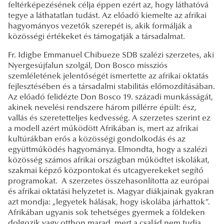
feltérképezésének célja éppen ezért az, hogy láthatóvá
tegye a láthatatlan tudást. Az előadó kiemelte az afrikai
hagyományos vezetők szerepét is, akik formálják a
közösségi értékeket és támogatják a társadalmat.
Fr. Idigbe Emmanuel Chibueze SDB szalézi szerzetes, aki
Nyergesújfalun szolgál, Don Bosco missziós
szemléletének jelentőségét ismertette az afrikai oktatás
fejlesztésében és a társadalmi stabilitás előmozdításában.
Az előadó felidézte Don Bosco 19. századi munkásságát,
akinek nevelési rendszere három pillérre épült: ész,
vallás és szeretetteljes kedvesség. A szerzetes szerint ez
a modell azért működött Afrikában is, mert az afrikai
kultúrákban erős a közösségi gondolkodás és az
együttműködés hagyománya. Elmondta, hogy a szalézi
közösség számos afrikai országban működtet iskolákat,
szakmai képző központokat és utcagyerekeket segítő
programokat. A szerzetes összehasonlította az európai
és afrikai oktatási helyzetet is. Magyar diákjainak gyakran
azt mondja: „legyetek hálásak, hogy iskolába járhattok”.
Afrikában ugyanis sok tehetséges gyermek a földeken
dolgozik vagy otthon marad, mert a család nem tudja