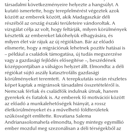
társadalmi következményeire helyezte a hangsúlyt. A
kutató ismertette, hogy terepfelmérést végeztek azok
között az emberek között, akik Madagaszkár déli
részéből az ország északi területeire vándoroltak. A
vizsgálat célja az volt, hogy feltárják, milyen körülmények
késztetik az embereket lakóhelyük elhagyására, és
milyen élet vár rájuk az új régiókban. Bár az előadó
elismerte, hogy a migrációnak lehetnek pozitív hatásai is
– például a családok támogatása, új tudás megszerzése
vagy a gazdasági fejlődés elősegítése –, beszédének
középpontjában a válságos helyzet állt. Elmondta: a déli
régiókat sújtó aszály katasztrofális gazdasági
körülményeket teremtett. A terepkutatás során részletes
képet kaptak a migránsok társadalmi összetételéről is.
Nemcsak férfiak és családfők indulnak útnak, hanem
gyerekek és fiatalok is. Az emberek fő motivációi között
az előadó a munkalehetőségek hiányát, a rossz
életkörülményeket és a művelhető földterületek
szűkösségét említette. Rovatiana Salema
Andrianasolomahefa elmondta, hogy mintegy egymillió
ember mozdul meg szezonálisan a déli térségekből az