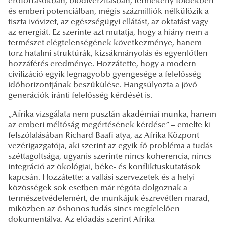
erőforrásokban, biodiverzitásban, termékeny földekben
és emberi potenciálban, mégis százmilliók nélkülözik a
tiszta ivóvizet, az egészségügyi ellátást, az oktatást vagy
az energiát. Ez szerinte azt mutatja, hogy a hiány nem a
természet elégtelenségének következménye, hanem
torz hatalmi struktúrák, kizsákmányolás és egyenlőtlen
hozzáférés eredménye. Hozzátette, hogy a modern
civilizáció egyik legnagyobb gyengesége a felelősség
időhorizontjának beszűkülése. Hangsúlyozta a jövő
generációk iránti felelősség kérdését is.
„Afrika vizsgálata nem pusztán akadémiai munka, hanem
az emberi méltóság megértésének kérdése” – emelte ki
felszólalásában Richard Baafi atya, az Afrika Központ
vezérigazgatója, aki szerint az egyik fő probléma a tudás
széttagoltsága, ugyanis szerinte nincs koherencia, nincs
integráció az ökológiai, béke- és konfliktuskutatások
kapcsán. Hozzátette: a vallási szervezetek és a helyi
közösségek sok esetben már régóta dolgoznak a
természetvédelemért, de munkájuk észrevétlen marad,
miközben az őshonos tudás sincs megfelelően
dokumentálva. Az előadás szerint Afrika