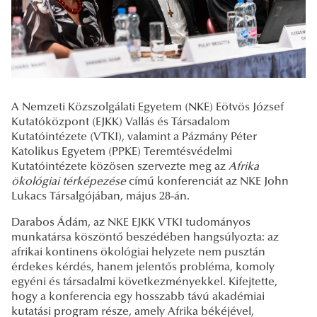
A Nemzeti Közszolgálati Egyetem (NKE) Eötvös József
Kutatóközpont (EJKK) Vallás és Társadalom
Kutatóintézete (VTKI), valamint a Pázmány Péter
Katolikus Egyetem (PPKE) Teremtésvédelmi
Kutatóintézete közösen szervezte meg az
Afrika
ökológiai térképezése
című konferenciát az NKE John
Lukacs Társalgójában, május 28-án.
Darabos Ádám, az
NKE EJKK VTKI tudományos
munkatársa köszöntő beszédében
hangsúlyozta: az
afrikai kontinens ökológiai helyzete nem pusztán
érdekes kérdés, hanem jelentős probléma, komoly
egyéni és társadalmi következményekkel. Kifejtette,
hogy a konferencia egy hosszabb távú akadémiai
kutatási program része, amely Afrika békéjével,