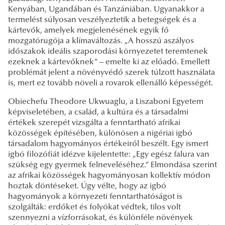
Kenyában, Ugandában és Tanzániában. Ugyanakkor a
termelést súlyosan veszélyeztetik a betegségek és a
kártevők, amelyek megjelenésének egyik fő
mozgatórugója a klímaváltozás. „A hosszú aszályos
időszakok ideális szaporodási környezetet teremtenek
ezeknek a kártevőknek” – emelte ki az előadó. Emellett
problémát jelent a növényvédő szerek túlzott használata
is, mert ez tovább növeli a rovarok ellenálló képességét.
Obiechefu Theodore Ukwuaglu, a Liszaboni Egyetem
képviseletében, a család, a kultúra és a társadalmi
értékek szerepét vizsgálta a fenntartható afrikai
közösségek építésében, különösen a nigériai igbó
társadalom hagyományos értékeiről beszélt. Egy ismert
igbó filozófiát idézve kijelentette: „Egy egész falura van
szükség egy gyermek felneveléséhez.” Elmondása szerint
az afrikai közösségek hagyományosan kollektív módon
hoztak döntéseket. Úgy vélte, hogy az igbó
hagyományok a környezeti fenntarthatóságot is
szolgálták: erdőket és folyókat védtek, tilos volt
szennyezni a vízforrásokat, és különféle növények