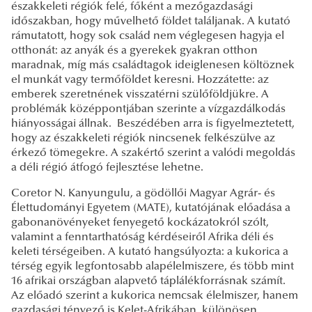
északkeleti régiók felé, főként a mezőgazdasági
időszakban, hogy művelhető földet találjanak. A kutató
rámutatott, hogy sok család nem véglegesen hagyja el
otthonát: az anyák és a gyerekek gyakran otthon
maradnak, míg más családtagok ideiglenesen költöznek
el munkát vagy termőföldet keresni. Hozzátette: az
emberek szeretnének visszatérni szülőföldjükre. A
problémák középpontjában szerinte a vízgazdálkodás
hiányosságai állnak. Beszédében arra is figyelmeztetett,
hogy az északkeleti régiók nincsenek felkészülve az
érkező tömegekre. A szakértő szerint a valódi megoldás
a déli régió átfogó fejlesztése lehetne.
Coretor N. Kanyungulu, a gödöllői Magyar Agrár- és
Élettudományi Egyetem (MATE), kutatójának előadása a
gabonanövényeket fenyegető kockázatokról szólt,
valamint a fenntarthatóság kérdéseiről Afrika déli és
keleti térségeiben. A kutató hangsúlyozta: a kukorica a
térség egyik legfontosabb alapélelmiszere, és több mint
16 afrikai országban alapvető táplálékforrásnak számít.
Az előadó szerint a kukorica nemcsak élelmiszer, hanem
gazdasági tényező is Kelet-Afrikában, különösen