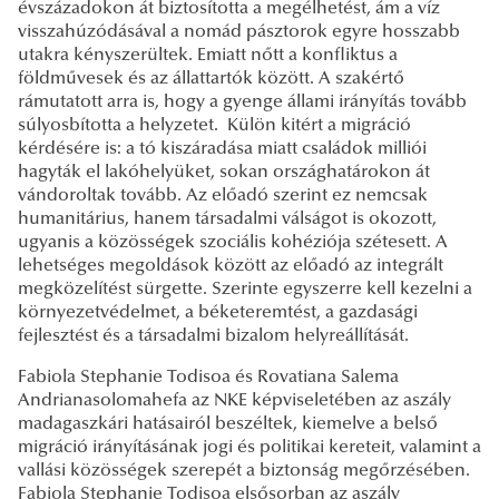
évszázadokon át biztosította a megélhetést, ám a víz
visszahúzódásával a nomád pásztorok egyre hosszabb
utakra kényszerültek. Emiatt nőtt a konfliktus a
földművesek és az állattartók között. A szakértő
rámutatott arra is, hogy a gyenge állami irányítás tovább
súlyosbította a helyzetet. Külön kitért a migráció
kérdésére is: a tó kiszáradása miatt családok milliói
hagyták el lakóhelyüket, sokan országhatárokon át
vándoroltak tovább. Az előadó szerint ez nemcsak
humanitárius, hanem társadalmi válságot is okozott,
ugyanis a közösségek szociális kohéziója szétesett. A
lehetséges megoldások között az előadó az integrált
megközelítést sürgette. Szerinte egyszerre kell kezelni a
környezetvédelmet, a béketeremtést, a gazdasági
fejlesztést és a társadalmi bizalom helyreállítását.
Fabiola Stephanie Todisoa és Rovatiana Salema
Andrianasolomahefa az NKE képviseletében az aszály
madagaszkári hatásairól beszéltek, kiemelve a belső
migráció irányításának jogi és politikai kereteit, valamint a
vallási közösségek szerepét a biztonság megőrzésében.
Fabiola Stephanie Todisoa elsősorban az aszály