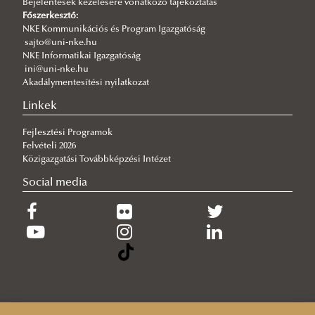
Bejelentések kezelésére vonatkozó tájékoztatás
2026/07/30
Főszerkesztő:
Új esély a továbbtanulásra: válaszd az NKE-t a pótfelvételin!
NKE Kommunikációs és Program Igazgatóság
sajto@uni-nke.hu
2026/07/29
NKE Informatikai Igazgatóság
A gyermek mindenek felett
ini@uni-nke.hu
Akadálymentesítési nyilatkozat
2026/07/27
Hamarosan indul a jelentkezés az egyetemi pótfelvételire
Linkek
Fejlesztési Programok
Felvételi 2026
Közigazgatási Továbbképzési Intézet
Social media