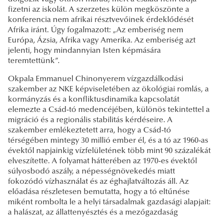
fizetni az iskolát. A szerzetes külön megköszönte a
konferencia nem afrikai résztvevőinek érdeklődését
Afrika iránt. Úgy fogalmazott: „Az emberiség nem
Európa, Ázsia, Afrika vagy Amerika. Az emberiség azt
jelenti, hogy mindannyian Isten képmására
teremtettünk”.
Okpala Emmanuel Chinonyerem vízgazdálkodási
szakember az NKE képviseletében az ökológiai romlás, a
kormányzás és a konfliktusdinamika kapcsolatát
elemezte a Csád-tó medencéjében, különös tekintettel a
migráció és a regionális stabilitás kérdéseire. A
szakember emlékeztetett arra, hogy a Csád-tó
térségében mintegy 30 millió ember él, és a tó az 1960-as
évektől napjainkig vízfelületének több mint 90 százalékát
elveszítette. A folyamat hátterében az 1970-es évektől
súlyosbodó aszály, a népességnövekedés miatt
fokozódó vízhasználat és az éghajlatváltozás áll. Az
előadása részletesen bemutatta, hogy a tó eltűnése
miként rombolta le a helyi társadalmak gazdasági alapjait:
a halászat, az állattenyésztés és a mezőgazdaság