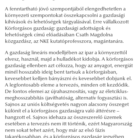
A fenntartható jövő szempontjából elengedhetetlen a
környezeti szempontokat összekapcsolni a gazdasági
kihívások és lehetőségek tárgyalásával. Erre vállalkozott
Körforgásos gazdaság: gazdasági adottságok és
lehetőségek című előadásában Csath Magdolna
közgazdász, az NKE kutatóprofesszora, magántanára.
A gazdaság lineáris modelljében az ipar a környezettől
elvesz, használ, majd a hulladékot kidobja. A körforgásos
gazdaság ellenben azt célozza, hogy az anyagot, energiát
minél hosszabb ideig bent tartsuk a körforgásban,
kevesebbet kelljen bányászni és kevesebbet dobjunk el.
A legfontosabb eleme a tervezés, minden ott kezdődik.
De fontos elemei az újrahasznosítás, vagy az életciklus-
meghosszabbítás (javíthatóság, alternatív fogyasztás) is.
Sajnos az uniós költségvetés nagyon alacsony összeget
különít el a körforgásos gazdaságra való áttérésre –
hangzott el. Sajnos idehaza az összeszerelő üzemek
esetében a tervezés nem itt történik, ezért Magyarország
nem sokat tehet azért, hogy már az első fázis
takarékosabban, és a körforgásos gazdaság jegyében