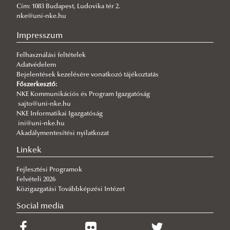
2026/08/03
Cím: 1083 Budapest, Ludovika tér 2.
Még nem késő jelentkezni a KTI szakirányú továbbképzéseire
nke@uni-nke.hu
2026/07/31
Impresszum
Fordulat jöhet: megszűnhet a hatóság előtti hazugság
Felhasználási feltételek
2026/07/30
Adatvédelem
Q-s/D-s pályázati felhívás
Bejelentések kezelésére vonatkozó tájékoztatás
2026/07/30
Főszerkesztő:
Új esély a továbbtanulásra: válaszd az NKE-t a pótfelvételin!
NKE Kommunikációs és Program Igazgatóság
sajto@uni-nke.hu
2026/07/29
NKE Informatikai Igazgatóság
A gyermek mindenek felett
ini@uni-nke.hu
Akadálymentesítési nyilatkozat
2026/07/27
Hamarosan indul a jelentkezés az egyetemi pótfelvételire
Linkek
Fejlesztési Programok
Felvételi 2026
Közigazgatási Továbbképzési Intézet
Social media