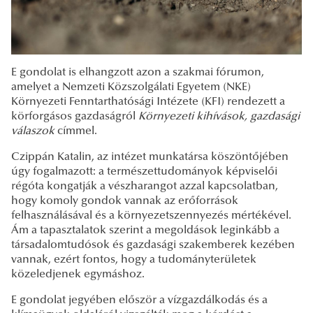
E gondolat is elhangzott azon a szakmai fórumon,
amelyet a Nemzeti Közszolgálati Egyetem (NKE)
Környezeti Fenntarthatósági Intézete (KFI) rendezett a
körforgásos gazdaságról
Környezeti kihívások, gazdasági
válaszok
címmel.
Czippán Katalin, az intézet munkatársa köszöntőjében
úgy fogalmazott: a természettudományok képviselői
régóta kongatják a vészharangot azzal kapcsolatban,
hogy komoly gondok vannak az erőforrások
felhasználásával és a környezetszennyezés mértékével.
Ám a tapasztalatok szerint a megoldások leginkább a
társadalomtudósok és gazdasági szakemberek kezében
vannak, ezért fontos, hogy a tudományterületek
közeledjenek egymáshoz.
E gondolat jegyében először a vízgazdálkodás és a