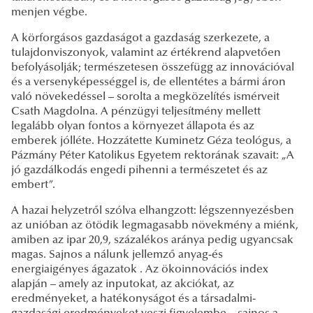
menjen végbe.
A körforgásos gazdaságot a gazdaság szerkezete, a
tulajdonviszonyok, valamint az értékrend alapvetően
befolyásolják; természetesen összefügg az innovációval
és a versenyképességgel is, de ellentétes a bármi áron
való növekedéssel – sorolta a megközelítés ismérveit
Csath Magdolna. A pénzügyi teljesítmény mellett
legalább olyan fontos a környezet állapota és az
emberek jólléte. Hozzátette Kuminetz Géza teológus, a
Pázmány Péter Katolikus Egyetem rektorának szavait: „A
jó gazdálkodás engedi pihenni a természetet és az
embert”.
A hazai helyzetről szólva elhangzott: légszennyezésben
az unióban az ötödik legmagasabb növekmény a miénk,
amiben az ipar 20,9, százalékos aránya pedig ugyancsak
magas. Sajnos a nálunk jellemző anyag-és
energiaigényes ágazatok . Az ökoinnovációs index
alapján – amely az inputokat, az akciókat, az
eredményeket, a hatékonyságot és a társadalmi-