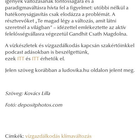
igények változásának fontosságára és a
paradigmaváltásra hívta fel a figyelmet: utóbbi nélkül a
hatékonyságjavítás csak elodázza a problémát. A
résztvevőket „Te magad légy a változás, amit látni
szeretnél a világban” – idézettel emlékeztette az aktív
felelősségvállasra végezetül Gandhit Csath Magdolna.
A vízkészletek és vízgazdálkodás kapcsán szakértőinkkel
podcast adásokban is beszélgettünk,
ezek
ITT
és
ITT
érhetők el.
Jelen szöveg korábban a ludovika.hu oldalon jelent meg.
Szöveg: Kovács Lilla
Fotó: depositphotos.com
Címkék:
vízgazdálkodás
klímaváltozás