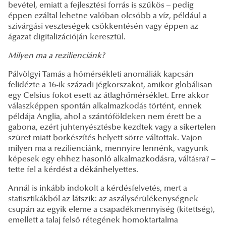
bevétel, emiatt a fejlesztési forrás is szűkös – pedig
éppen ezáltal lehetne valóban olcsóbb a víz, például a
szivárgási veszteségek csökkentésén vagy éppen az
ágazat digitalizációján keresztül.
Milyen ma a rezilienciánk?
Pálvölgyi Tamás a hőmérsékleti anomáliák kapcsán
felidézte a 16-ik századi jégkorszakot, amikor globálisan
egy Celsius fokot esett az átlaghőmérséklet. Erre akkor
válaszképpen spontán alkalmazkodás történt, ennek
példája Anglia, ahol a szántóföldeken nem érett be a
gabona, ezért juhtenyésztésbe kezdtek vagy a sikertelen
szüret miatt borkészítés helyett sörre váltottak. Vajon
milyen ma a rezilienciánk, mennyire lennénk, vagyunk
képesek egy ehhez hasonló alkalmazkodásra, váltásra? –
tette fel a kérdést a dékánhelyettes.
Annál is inkább indokolt a kérdésfelvetés, mert a
statisztikákból az látszik: az aszálysérülékenységnek
csupán az egyik eleme a csapadékmennyiség (kitettség),
emellett a talaj felső rétegének homoktartalma