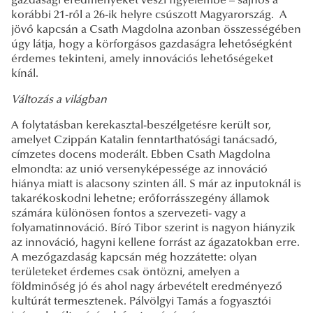
gazdasági eredményeket veszi figyelembe – sajnos a
korábbi 21-ről a 26-ik helyre csúszott Magyarország. A
jövő kapcsán a Csath Magdolna azonban összességében
úgy látja, hogy a körforgásos gazdaságra lehetőségként
érdemes tekinteni, amely innovációs lehetőségeket
kínál.
Változás a világban
A folytatásban kerekasztal-beszélgetésre került sor,
amelyet Czippán Katalin fenntarthatósági tanácsadó,
címzetes docens moderált. Ebben Csath Magdolna
elmondta: az unió versenyképessége az innováció
hiánya miatt is alacsony szinten áll. S már az inputoknál is
takarékoskodni lehetne; erőforrásszegény államok
számára különösen fontos a szervezeti- vagy a
folyamatinnováció. Bíró Tibor szerint is nagyon hiányzik
az innováció, hagyni kellene forrást az ágazatokban erre.
A mezőgazdaság kapcsán még hozzátette: olyan
területeket érdemes csak öntözni, amelyen a
földminőség jó és ahol nagy árbevételt eredményező
kultúrát termesztenek. Pálvölgyi Tamás a fogyasztói