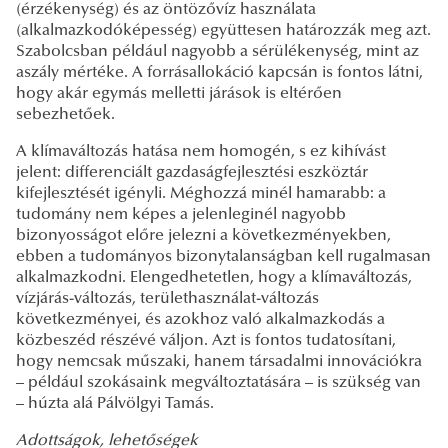
(érzékenység) és az öntözővíz használata
(alkalmazkodóképesség) együttesen határozzák meg azt.
Szabolcsban például nagyobb a sérülékenység, mint az
aszály mértéke. A forrásallokáció kapcsán is fontos látni,
hogy akár egymás melletti járások is eltérően
sebezhetőek.
A klímaváltozás hatása nem homogén, s ez kihívást
jelent: differenciált gazdaságfejlesztési eszköztár
kifejlesztését igényli. Méghozzá minél hamarabb: a
tudomány nem képes a jelenleginél nagyobb
bizonyosságot előre jelezni a következményekben,
ebben a tudományos bizonytalanságban kell rugalmasan
alkalmazkodni. Elengedhetetlen, hogy a klímaváltozás,
vízjárás-változás, területhasználat-változás
következményei, és azokhoz való alkalmazkodás a
közbeszéd részévé váljon. Azt is fontos tudatosítani,
hogy nemcsak műszaki, hanem társadalmi innovációkra
– például szokásaink megváltoztatására – is szükség van
– húzta alá Pálvölgyi Tamás.
Adottságok, lehetőségek