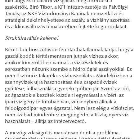
klímaügyek oldaláról vizsgálták meg a kérdést a
szakértők. Bíró Tibor, a KFI intézetvezetője és Pálvölgyi
Tamás, az NKE Víztudományi Karának nemzetközi és
stratégiai dékánhelyettese az aszály, a vízhiány szorítása
és a klímaváltozás témakörében fejtette ki gondolatait.
Struktúraváltás kellene!
Bíró Tibor hosszútávon fenntarthatatlannak tartja, hogy a
gazdálkodók térítésmentesen jutnak vízhez akkor,
amikor kimerülőben vannak a vízkészletek és
sorozatban nézünk szembe a hidrológiai aszályokkal. Ez
nem ösztönöz takarékos vízhasználatra. Mindeközben a
szennyvizek újra hasznosítása és a csapadékvizek
gyűjtése, felhasználása gyerekcipőben jár. Szorít az idő,
az ágazatok elkezdtek küzdeni egymással a vízért: az
ipari vízigény felfutóban van, versenyben állnak a
feldolgozóipar egyes ágazatai. Nem lesz elég a vízkészlet,
nem szabad mindenhez megengedni a tiszta, nyers víz
használatát – állítja az intézetvezető.
A mezőgazdaságot is markánsan érinti a probléma.