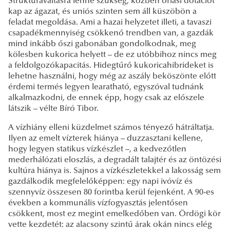
Struktúraváltásra lenne szükség, közben óriási dotációt
kap az ágazat, és uniós szinten sem áll küszöbön a
feladat megoldása. Ami a hazai helyzetet illeti, a tavaszi
csapadékmennyiség csökkenő trendben van, a gazdák
mind inkább őszi gabonában gondolkodnak, meg
kölesben kukorica helyett – de ez utóbbihoz nincs meg
a feldolgozókapacitás. Hidegtűrő kukoricahibrideket is
lehetne használni, hogy még az aszály beköszönte előtt
érdemi termés legyen learatható, egyszóval tudnánk
alkalmazkodni, de ennek épp, hogy csak az előszele
látszik – vélte Bíró Tibor.
A vízhiány elleni küzdelmet számos tényező hátráltatja.
Ilyen az emelt vízterek hiánya – duzzasztani kellene,
hogy legyen statikus vízkészlet –, a kedvezőtlen
mederhálózati eloszlás, a degradált talajtér és az öntözési
kultúra hiánya is. Sajnos a vízkészletekkel a lakosság sem
gazdálkodik megfelelőképpen: egy napi ivóvíz és
szennyvíz összesen 80 forintba kerül fejenként. A 90-es
években a kommunális vízfogyasztás jelentősen
csökkent, most ez megint emelkedőben van. Ördögi kör
vette kezdetét: az alacsony szintű árak okán nincs elég