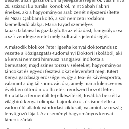
Beszélt a szír gasztronómia jellegzetességeiről, valamint a
20. századi kulturális ikonokról, mint Sabah Fakhri
énekes, aki a hagyományos arab zenét népszerűsítette
és Nizar Qabbani költő, a szír nemzeti irodalom
kiemelkedő alakja. Maria Fayad személyes
tapasztalataival is gazdagította az előadást, hangsúlyozva
a szír vendégszeretet mély kulturális jelentőségét.
A második blokkot Peter Igesha kenyai doktorandusz
vezette a Közigazgatás-tudományi Doktori Iskolából, aki
a kenyai nemzeti himnusz hangjaival indította a
bemutatót, majd színes törzsi viseleteket, hagyományos
táncokat és egyedi fesztiválokat elevenített meg. Kitért
Kenya gazdasági erősségeire, így a tea- és kávéexportra,
valamint a digitális innovációra, amely már a kilencvenes
években úttörő mobilfizetési rendszert hozott létre.
Bmutatta a fermentált tej elkészítését, továbbá beszélt a
világhírű kenyai olimpiai bajnokokról, és ismertette a
vadon élő állatok vándorlási ciklusait, valamint az ország
lenyűgöző tájait. Az eseményt hagyományos kenyai
táncok zárták.