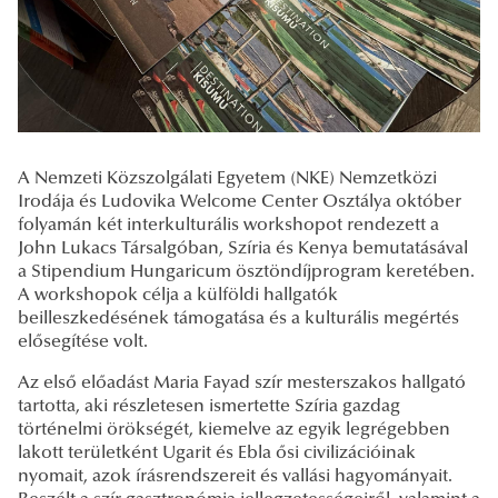
A Nemzeti Közszolgálati Egyetem (NKE) Nemzetközi
Irodája és Ludovika Welcome Center Osztálya október
folyamán két interkulturális workshopot rendezett a
John Lukacs Társalgóban, Szíria és Kenya bemutatásával
a Stipendium Hungaricum ösztöndíjprogram keretében.
A workshopok célja a külföldi hallgatók
beilleszkedésének támogatása és a kulturális megértés
elősegítése volt.
Az első előadást Maria Fayad szír mesterszakos hallgató
tartotta, aki részletesen ismertette Szíria gazdag
történelmi örökségét, kiemelve az egyik legrégebben
lakott területként Ugarit és Ebla ősi civilizációinak
nyomait, azok írásrendszereit és vallási hagyományait.