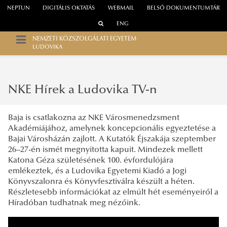
NEPTUN
DIGITÁLIS OKTATÁS
WEBMAIL
BELSŐ DOKUMENTUMTÁR
ENG
NEMZETI KÖZSZOLGÁLATI EGYETEM
LUDOVIKA
NKE Hírek a Ludovika TV-n
Baja is csatlakozna az NKE Városmenedzsment
Akadémiájához, amelynek koncepcionális egyeztetése a
Bajai Városházán zajlott. A Kutatók Éjszakája szeptember
26–27-én ismét megnyitotta kapuit. Mindezek mellett
Katona Géza születésének 100. évfordulójára
emlékeztek, és a Ludovika Egyetemi Kiadó a Jogi
Könyvszalonra és Könyvfesztiválra készült a héten.
Részletesebb információkat az elmúlt hét eseményeiről a
Híradóban tudhatnak meg nézőink.