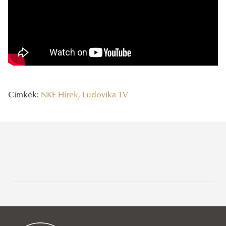
Címkék:
NKE Hírek, Ludovika TV
Legutóbbi bejegyzések
2026/08/06
A vízgazdálkodás jövőjét írják