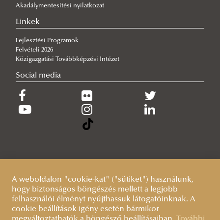
Akadálymentesítési nyilatkozat
2026/07/27
Hamarosan indul a jelentkezés az egyetemi pótfelvételire
Linkek
Fejlesztési Programok
Felvételi 2026
Közigazgatási Továbbképzési Intézet
Social media
A weboldalon "cookie-kat" ("sütiket") használunk,
hogy biztonságos böngészés mellett a legjobb
felhasználói élményt nyújthassuk látogatóinknak. A
cookie beállítások igény esetén bármikor
megváltoztathatók a böngésző beállításaiban.
További