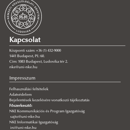
2026/08/06
Rendszeresség, mértékletesség, elfogadás – Gólyatábor 2026
2026/08/03
Az NKE energiatakarékossággal kapcsolatos átmeneti intézkedései
Kapcsolat
2026/08/03
A jó kormányzás érdeke, hogy mindenütt ugyanolyan szakmai
színvonalon működjék
Központi szám: +36 (1) 432-9000
1441 Budapest, Pf.: 60.
2026/08/03
Cím: 1083 Budapest, Ludovika tér 2.
Még nem késő jelentkezni a KTI szakirányú továbbképzéseire
nke@uni-nke.hu
2026/07/31
Impresszum
Fordulat jöhet: megszűnhet a hatóság előtti hazugság
Felhasználási feltételek
2026/07/30
Adatvédelem
Q-s/D-s pályázati felhívás
Bejelentések kezelésére vonatkozó tájékoztatás
2026/07/30
Főszerkesztő:
Új esély a továbbtanulásra: válaszd az NKE-t a pótfelvételin!
NKE Kommunikációs és Program Igazgatóság
sajto@uni-nke.hu
2026/07/29
NKE Informatikai Igazgatóság
A gyermek mindenek felett
ini@uni-nke.hu