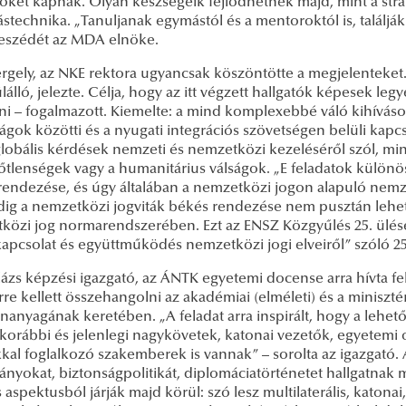
öket kapnak. Olyan készségeik fejlődhetnek majd, mint a stra
ástechnika. „Tanuljanak egymástól és a mentoroktól is, találják
beszédét az MDA elnöke.
ergely, az NKE rektora ugyancsak köszöntötte a megjelenteket
álló, jelezte. Célja, hogy az itt végzett hallgatók képesek l
lni – fogalmazott. Kiemelte: a mind komplexebbé váló kihívá
ágok közötti és a nyugati integrációs szövetségen belüli kapcs
lobális kérdések nemzeti és nemzetközi kezeléséről szól, mint
őtlenségek vagy a humanitárius válságok. „E feladatok különö
endezése, és úgy általában a nemzetközi jogon alapuló nemzet
ig a nemzetközi jogviták békés rendezése nem pusztán lehet
közi jog normarendszerében. Ezt az ENSZ Közgyűlés 25. ülésé
kapcsolat és együttműködés nemzetközi jogi elveiről” szóló 252
lázs képzési igazgató,
az ÁNTK egyetemi docense arra hívta fel
re kellett összehangolni az akadémiai (elméleti) és a miniszté
ananyagának keretében. „A feladat arra inspirált, hogy a lehet
korábbi és jelenlegi nagykövetek, katonai vezetők, egyetemi o
kal foglalkozó szakemberek is vannak” – sorolta az igazgató. 
nyokat, biztonságpolitikát, diplomáciatörténetet hallgatnak m
aspektusból járják majd körül: szó lesz multilaterális, katonai