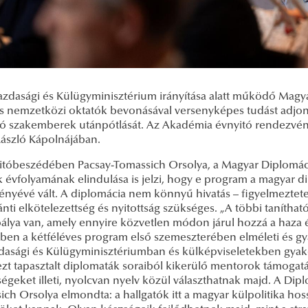
azdasági és Külügyminisztérium irányítása alatt működő Magy
s nemzetközi oktatók bevonásával versenyképes tudást adjon, 
ó szakemberek utánpótlását. Az Akadémia évnyitó rendezvény
László Kápolnájában.
tóbeszédében Pacsay-Tomassich Orsolya, a Magyar Diplomác
k évfolyamának elindulása is jelzi, hogy e program a magyar 
ényévé vált. A diplomácia nem könnyű hivatás – figyelmeztet
ánti elkötelezettség és nyitottság szükséges. „A többi tanítható
álya van, amely ennyire közvetlen módon járul hozzá a haza é
ben a kétféléves program első szemeszterében elméleti és gyak
dasági és Külügyminisztériumban és külképviseletekben gyako
ezt tapasztalt diplomaták soraiból kikerülő mentorok támogatá
ségeket illeti, nyolcvan nyelv közül választhatnak majd. A D
ch Orsolya elmondta: a hallgatók itt a magyar külpolitika hos