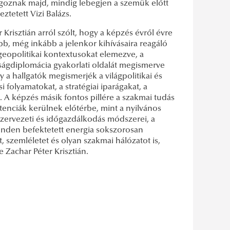
lgoznak majd, mindig lebegjen a szemük előtt
eztetett Vizi Balázs.
 Krisztián
arról szólt, hogy a képzés évről évre
bb, még inkább a jelenkor kihívásaira reagáló
geopolitikai kontextusokat elemezve, a
aságdiplomácia gyakorlati oldalát megismerve
 a hallgatók megismerjék a világpolitikai és
 folyamatokat, a stratégiai iparágakat, a
 A képzés másik fontos pillére a szakmai tudás
etenciák kerülnek előtérbe, mint a nyilvános
 szervezeti és időgazdálkodás módszerei, a
inden befektetett energia sokszorosan
szemléletet és olyan szakmai hálózatot is,
e Zachar Péter Krisztián.