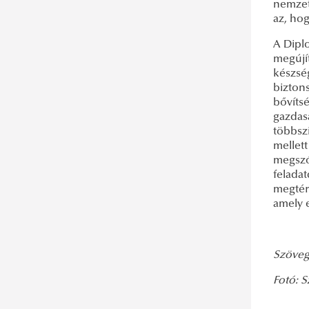
nemzet
az, hog
A Dipl
megújít
készség
biztons
bővítsé
gazdasá
többsz
mellett
megszól
felada
megtér
amely e
Szöveg:
Fotó: S