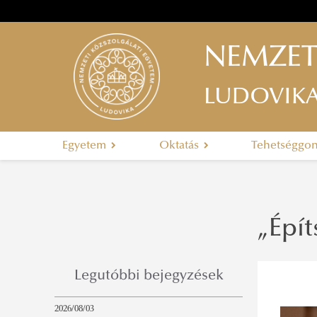
NEMZET
LUDOVIK
Egyetem
Oktatás
Tehetséggo
„Épí
Legutóbbi bejegyzések
2026/08/03