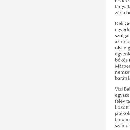
eszköz
tárgyal
zárta 
Deli G
egyedül
szolgá
az orsz
olyan g
egyenl
békés r
Márped
nemzet
baráti 
Vizi Ba
egyszer
félév t
között 
játékok
tanulmá
számos 