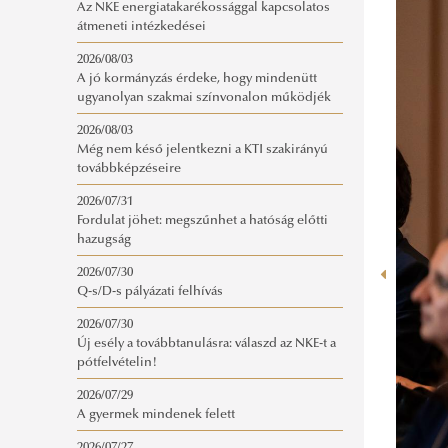
Az NKE energiatakarékossággal kapcsolatos
átmeneti intézkedései
2026/08/03
A jó kormányzás érdeke, hogy mindenütt
ugyanolyan szakmai színvonalon működjék
2026/08/03
Még nem késő jelentkezni a KTI szakirányú
továbbképzéseire
2026/07/31
Fordulat jöhet: megszűnhet a hatóság előtti
hazugság
2026/07/30
Q-s/D-s pályázati felhívás
2026/07/30
Új esély a továbbtanulásra: válaszd az NKE-t a
pótfelvételin!
2026/07/29
A gyermek mindenek felett