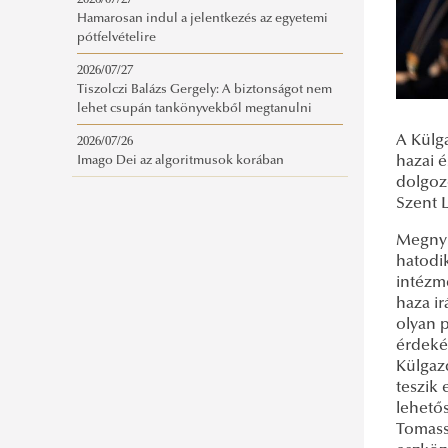
2026/07/27
Hamarosan indul a jelentkezés az egyetemi
pótfelvételire
2026/07/27
Tiszolczi Balázs Gergely: A biztonságot nem
lehet csupán tankönyvekből megtanulni
A Külg
2026/07/26
hazai é
Imago Dei az algoritmusok korában
dolgoz
Szent 
Megnyi
hatodi
intézm
haza ir
olyan p
érdeké
Külgaz
teszik 
lehető
Tomassi