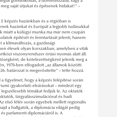
tégiai gondolkodás, a döntéshozatal, vagy a
 meg saját útjukat és építsenek hidakat!” –
. E képzés hazánkban és a régióban is
egyenek hazánkat és Európát a legjobb tudásukkal
sok miatt a külügyi munka ma már nem csupán
olatok építését és fenntartását jelenti, hanem
 a klímaváltozás, a gazdasági
sen élesek olyan korszakban, amelyben a viták
közi viszonyrendszer óriási nyomás alatt áll.
őségként, de kötelezettségként jelenik meg a
n, 1970-ben elfogadott „az államok közötti
6. határozat is megerősítette” – tette hozzá.
 a figyelmet, hogy a képzés felépítése során
riumi (gyakorlati) elvárásokat – mindezt egy
ő legszélesebb témákat fedjük le. Az oktatók
ktatók, tárgyalásszimulációval és hadi
Az első félév során egyebek mellett regionális
ajd a hallgatók, a diplomácia világát pedig
, és parlamenti diplomáciáról is. A