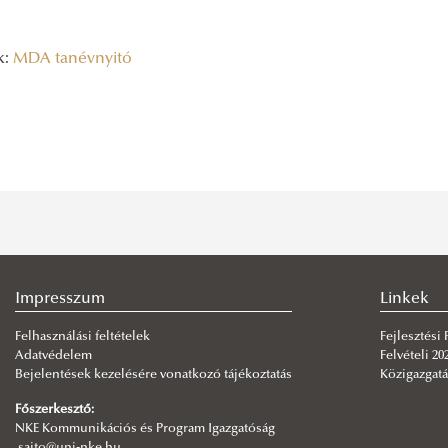
k:
MDA tanévnyitó
Impresszum
Linkek
Felhasználási feltételek
Fejlesztési
Adatvédelem
Felvételi 20
Bejelentések kezelésére vonatkozó tájékoztatás
Közigazgatá
Főszerkesztő:
NKE Kommunikációs és Program Igazgatóság