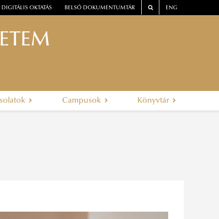
DIGITÁLIS OKTATÁS
BELSŐ DOKUMENTUMTÁR
ENG
YETEM
solatok
Campusok
Könyvtár