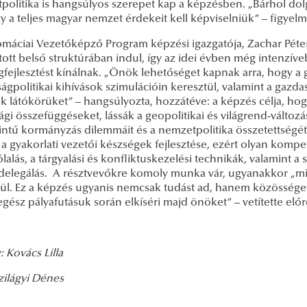
politika is hangsúlyos szerepet kap a képzésben. „Bárhol do
y a teljes magyar nemzet érdekeit kell képviselniük” – figyelm
omáciai Vezetőképző Program képzési igazgatója, Zachar Péter
ott belső struktúrában indul, így az idei évben még intenzíve
fejlesztést kínálnak. „Önök lehetőséget kapnak arra, hogy a 
ágpolitikai kihívások szimulációin keresztül, valamint a gazd
k látókörüket” – hangsúlyozta, hozzátéve: a képzés célja, hogy
gi összefüggéseket, lássák a geopolitikai és világrend-változási
intű kormányzás dilemmáit és a nemzetpolitika összetettségét.
 a gyakorlati vezetői készségek fejlesztése, ezért olyan komp
alás, a tárgyalási és konfliktuskezelési technikák, valamint a
tdelegálás. A résztvevőkre komoly munka vár, ugyanakkor „m
ül. Ez a képzés ugyanis nemcsak tudást ad, hanem közösséget, 
gész pályafutásuk során elkíséri majd önöket” – vetítette előr
 Kovács Lilla
zilágyi Dénes