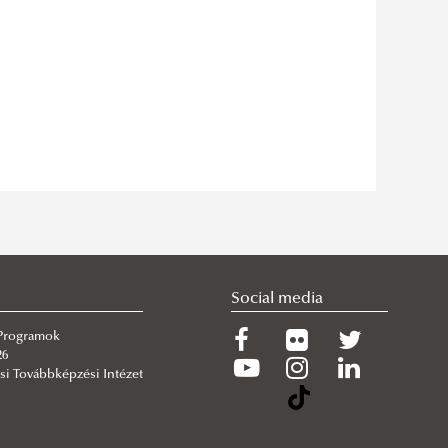
Social media
 Programok
26
si Továbbképzési Intézet