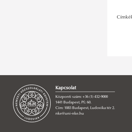
Címké
Kapcsolat
Központi szám: +36 (1) 432-9000
1441 Budapest, Pf.: 60.
Cím: 1083 Budapest, Ludovika tér 2.
nke@uni-nke.hu