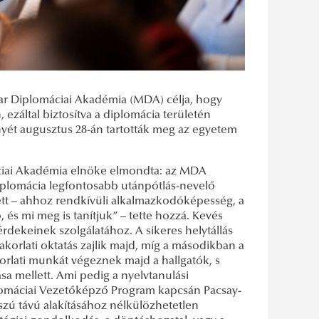
ar Diplomáciai Akadémia (MDA) célja, hogy
ezáltal biztosítva a diplomácia területén
ét augusztus 28-án tartották meg az egyetem
iai Akadémia elnöke elmondta: az MDA
diplomácia legfontosabb utánpótlás-nevelő
ett – ahhoz rendkívüli alkalmazkodóképesség, a
, és mi meg is tanítjuk” – tette hozzá. Kevés
rdekeinek szolgálatához. A sikeres helytállás
orlati oktatás zajlik majd, míg a másodikban a
rlati munkát végeznek majd a hallgatók, s
sa mellett. Ami pedig a nyelvtanulási
iplomáciai Vezetőképző Program kapcsán Pacsay-
szú távú alakításához nélkülözhetetlen