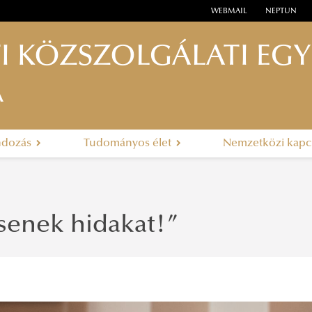
WEBMAIL
NEPTUN
I KÖZSZOLGÁLATI EG
A
ndozás
Tudományos élet
Nemzetközi kapc
tsenek hidakat!”