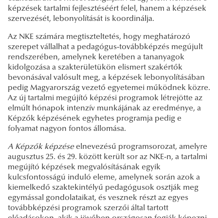
képzések tartalmi fejlesztéséért felel, hanem a képzések
szervezését, lebonyolítását is koordinálja.
Az NKE számára megtiszteltetés, hogy meghatározó
szerepet vállalhat a pedagógus-továbbképzés megújult
rendszerében, amelynek keretében a tananyagok
kidolgozása a szakterületükön elismert szakértők
bevonásával valósult meg, a képzések lebonyolításában
pedig Magyarország vezető egyetemei működnek közre.
Az új tartalmi megújító képzési programok létrejötte az
elmúlt hónapok intenzív munkájának az eredménye, a
Képzők képzésének egyhetes programja pedig e
folyamat nagyon fontos állomása.
A Képzők képzése
elnevezésű programsorozat, amelyre
augusztus 25. és 29. között került sor az NKE-n, a tartalmi
megújító képzések megvalósításának egyik
kulcsfontosságú induló eleme, amelynek során azok a
kiemelkedő szaktekintélyű pedagógusok osztják meg
egymással gondolataikat, és vesznek részt az egyes
továbbképzési programok szerzői által tartott