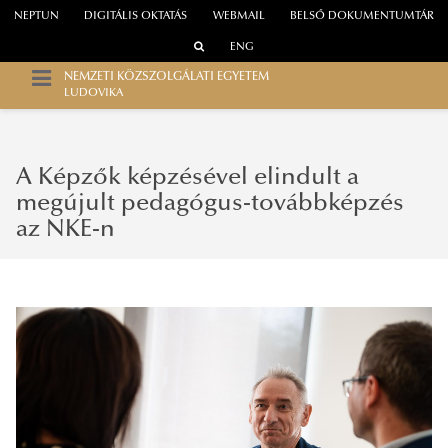
NEPTUN
DIGITÁLIS OKTATÁS
WEBMAIL
BELSŐ DOKUMENTUMTÁR
ENG
NEMZETI KÖZSZOLGÁLATI EGYETEM
LUDOVIKA
A Képzők képzésével elindult a
megújult pedagógus-továbbképzés
az NKE-n