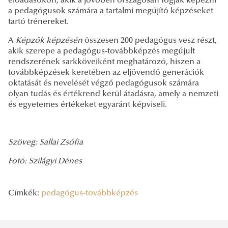
előadásokon, akik a jövőben országosan fogják képezni
a pedagógusok számára a tartalmi megújító képzéseket
tartó trénereket.
A
Képzők képzésén
összesen 200 pedagógus vesz részt,
akik szerepe a pedagógus-továbbképzés megújult
rendszerének sarkköveiként meghatározó, hiszen a
továbbképzések keretében az eljövendő generációk
oktatását és nevelését végző pedagógusok számára
olyan tudás és értékrend kerül átadásra, amely a nemzeti
és egyetemes értékeket egyaránt képviseli.
Szöveg: Sallai Zsófia
Fotó: Szilágyi Dénes
Címkék:
pedagógus-továbbképzés