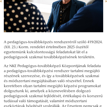
A pedagógus-továbbképzés rendszeréről szóló 419/2024.
(XII. 23.) Korm. rendelet értelmében 2025 őszétől
egyetemünk kulcsfontosságú feladatokat lát el a
pedagógusok szakmai továbbképzésének területén.
Az NKE Pedagógus-továbbképző Központjának feladata
a pedagógus-továbbképzési rendszer tartalmi megújító
részének szervezése, és így a továbbképzések szakmai
és módszertani megújításában való részvétel. Ennek
keretében olyan tartalmi megújító képzési programokat
dolgoztunk ki, amelyek a köznevelésben dolgozó
pedagógusok szakmai fejlődését, értékalapú és korszerű
tudással való támogatását, valamint módszertani
eszköztáruk bővítését szolgálják. Az Egyetem nemcsak e