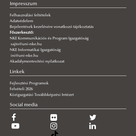
2026/07/31
Impresszum
Fordulat jöhet: megszűnhet a hatóság előtti hazugság
Felhasználási feltételek
2026/07/30
Adatvédelem
Q-s/D-s pályázati felhívás
Bejelentések kezelésére vonatkozó tájékoztatás
2026/07/30
Főszerkesztő:
Új esély a továbbtanulásra: válaszd az NKE-t a pótfelvételin!
NKE Kommunikációs és Program Igazgatóság
sajto@uni-nke.hu
2026/07/29
NKE Informatikai Igazgatóság
A gyermek mindenek felett
ini@uni-nke.hu
Akadálymentesítési nyilatkozat
2026/07/27
Hamarosan indul a jelentkezés az egyetemi pótfelvételire
Linkek
Fejlesztési Programok
Felvételi 2026
Közigazgatási Továbbképzési Intézet
Social media