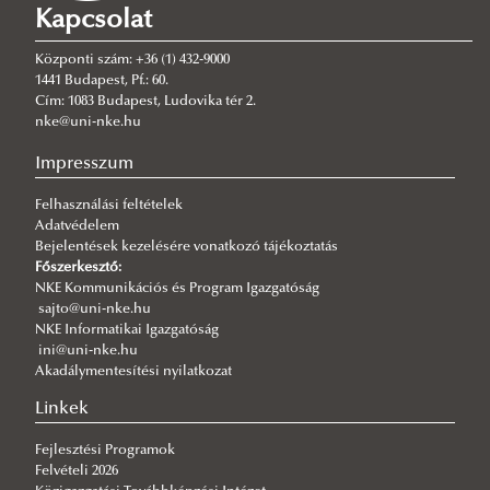
Kapcsolat
2026/08/03
A jó kormányzás érdeke, hogy mindenütt ugyanolyan szakmai
színvonalon működjék
Központi szám: +36 (1) 432-9000
1441 Budapest, Pf.: 60.
2026/08/03
Cím: 1083 Budapest, Ludovika tér 2.
Még nem késő jelentkezni a KTI szakirányú továbbképzéseire
nke@uni-nke.hu
2026/07/31
Impresszum
Fordulat jöhet: megszűnhet a hatóság előtti hazugság
Felhasználási feltételek
2026/07/30
Adatvédelem
Q-s/D-s pályázati felhívás
Bejelentések kezelésére vonatkozó tájékoztatás
2026/07/30
Főszerkesztő:
Új esély a továbbtanulásra: válaszd az NKE-t a pótfelvételin!
NKE Kommunikációs és Program Igazgatóság
sajto@uni-nke.hu
2026/07/29
NKE Informatikai Igazgatóság
A gyermek mindenek felett
ini@uni-nke.hu
Akadálymentesítési nyilatkozat
2026/07/27
Hamarosan indul a jelentkezés az egyetemi pótfelvételire
Linkek
Fejlesztési Programok
Felvételi 2026