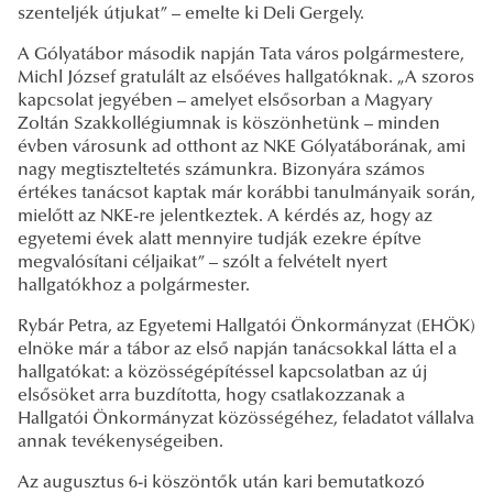
szenteljék útjukat” – emelte ki Deli Gergely.
A Gólyatábor második napján Tata város polgármestere,
Michl József gratulált az elsőéves hallgatóknak. „A szoros
kapcsolat jegyében – amelyet elsősorban a Magyary
Zoltán Szakkollégiumnak is köszönhetünk – minden
évben városunk ad otthont az NKE Gólyatáborának, ami
nagy megtiszteltetés számunkra. Bizonyára számos
értékes tanácsot kaptak már korábbi tanulmányaik során,
mielőtt az NKE-re jelentkeztek. A kérdés az, hogy az
egyetemi évek alatt mennyire tudják ezekre építve
megvalósítani céljaikat” – szólt a felvételt nyert
hallgatókhoz a polgármester.
Rybár Petra, az Egyetemi Hallgatói Önkormányzat (EHÖK)
elnöke már a tábor az első napján tanácsokkal látta el a
hallgatókat: a közösségépítéssel kapcsolatban az új
elsősöket arra buzdította, hogy csatlakozzanak a
Hallgatói Önkormányzat közösségéhez, feladatot vállalva
annak tevékenységeiben.
Az augusztus 6-i köszöntők után kari bemutatkozó