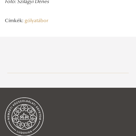
Fotó: Szilágyi Dénes
Címkék:
gólyatábor
Legutóbbi bejegyzések
2026/08/06
A vízgazdálkodás jövőjét írják
2026/08/06
Rendszeresség, mértékletesség, elfogadás – Gólyatábor 2026
2026/08/03
Az NKE energiatakarékossággal kapcsolatos átmeneti intézkedései