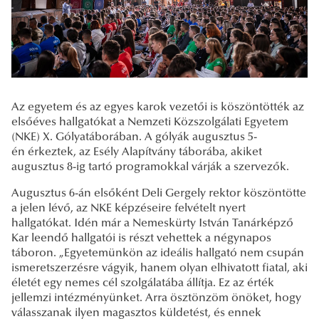
Az egyetem és az egyes karok vezetői is köszöntötték az
elsőéves hallgatókat a Nemzeti Közszolgálati Egyetem
(NKE) X. Gólyatáborában. A gólyák augusztus 5-
én érkeztek, az Esély Alapítvány táborába, akiket
augusztus 8-ig tartó programokkal várják a szervezők.
Augusztus 6-án elsőként Deli Gergely rektor köszöntötte
a jelen lévő, az NKE képzéseire felvételt nyert
hallgatókat. Idén már a Nemeskürty István Tanárképző
Kar leendő hallgatói is részt vehettek a négynapos
táboron. „Egyetemünkön az ideális hallgató nem csupán
ismeretszerzésre vágyik, hanem olyan elhivatott fiatal, aki
életét egy nemes cél szolgálatába állítja. Ez az érték
jellemzi intézményünket. Arra ösztönzöm önöket, hogy
válasszanak ilyen magasztos küldetést, és ennek