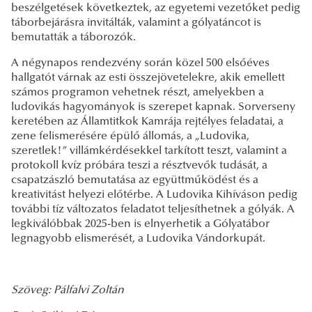
beszélgetések következtek, az egyetemi vezetőket pedig
táborbejárásra invitálták, valamint a gólyatáncot is
bemutatták a táborozók.
A négynapos rendezvény során közel 500 elsőéves
hallgatót várnak az esti összejövetelekre, akik emellett
számos programon vehetnek részt, amelyekben a
ludovikás hagyományok is szerepet kapnak. Sorverseny
keretében az Államtitkok Kamrája rejtélyes feladatai, a
zene felismerésére épülő állomás, a „Ludovika,
szeretlek!” villámkérdésekkel tarkított teszt, valamint a
protokoll kvíz próbára teszi a résztvevők tudását, a
csapatzászló bemutatása az együttműködést és a
kreativitást helyezi előtérbe. A Ludovika Kihíváson pedig
további tíz változatos feladatot teljesíthetnek a gólyák. A
legkiválóbbak 2025-ben is elnyerhetik a Gólyatábor
legnagyobb elismerését, a Ludovika Vándorkupát.
Szöveg: Pálfalvi Zoltán