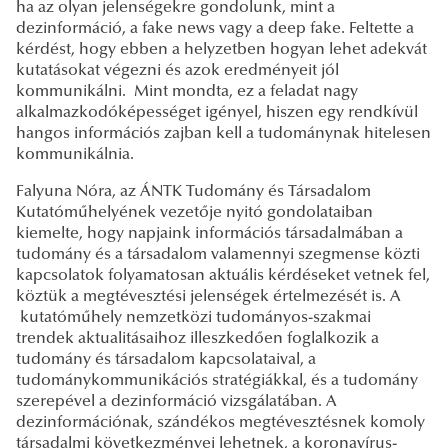
ha az olyan jelenségekre gondolunk, mint a
dezinformáció, a fake news vagy a deep fake. Feltette a
kérdést, hogy ebben a helyzetben hogyan lehet adekvát
kutatásokat végezni és azok eredményeit jól
kommunikálni. Mint mondta, ez a feladat nagy
alkalmazkodóképességet igényel, hiszen egy rendkívül
hangos információs zajban kell a tudománynak hitelesen
kommunikálnia.
Falyuna Nóra, az ÁNTK Tudomány és Társadalom
Kutatóműhelyének vezetője nyitó gondolataiban
kiemelte, hogy napjaink információs társadalmában a
tudomány és a társadalom valamennyi szegmense közti
kapcsolatok folyamatosan aktuális kérdéseket vetnek fel,
köztük a megtévesztési jelenségek értelmezését is. A
kutatóműhely nemzetközi tudományos-szakmai
trendek aktualitásaihoz illeszkedően foglalkozik a
tudomány és társadalom kapcsolataival, a
tudománykommunikációs stratégiákkal, és a tudomány
szerepével a dezinformáció vizsgálatában. A
dezinformációnak, szándékos megtévesztésnek komoly
társadalmi következményei lehetnek, a koronavírus-