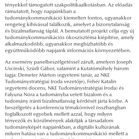
tényekkel támogatott szakpolitikaalkotásban. Az előadás
rámutatott, hogy napjainkban a
tudománykommunikáció kiemelten fontos, ugyanakkor
rengeteg kihívással találkozik, amelyet a bizonytalanság
és bizalmatlanság táplál. A bemutatott projekt célja egy új
tudománykommunikációs ökoszisztéma kiépítése, amely
alkalmazkodóbb, ugyanakkor megbízhatóbb és
együttműködőbb napjaink információs környezetében.
Az esemény panelbeszélgetéssel zárult, amelyen Joseph
Uscinski, Szüdi Gábor, valamint a Kutatóműhely három
tagja: Demeter Márton (egyetemi tanár, az NKE
Tudománystratégiai Iroda vezetője), Fehér Katalin
(egyetemi docens, NKE Tudománystratégiai Iroda) és
Falyuna Nóra a tudományba vetett bizalom és a
tudomány iránti bizalmatlanság kérdését járta körbe. A
beszélgetés a konferencia témaköreivel összhangban
foglalkozott egyebek mellett azzal, hogy milyen
tényezők és körülmények alakítják a társadalom
tudományképét napjainkban, a digitális kultúrának
milyen hatása van a tudománykommunikáció mellett a