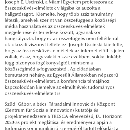
Joseph E. Uscinski, a Miami Egyetem professzora az
összeesküvés-elméletek világába kalauzolta a
hallgatóságot. Kiemelte, hogy több száz tanulmány
létezik, amelyek szerint van összefüggés a közösségi
média használata és az összeesküvés-elméletek
megjelenése és terjedése között, ugyanakkor
hangsúlyozta, hogy ez az összefüggés nem feltétlenül
ok-okozati viszonyt feltételez. Joseph Uscinski kifejtette,
hogy az összeesküvés-elméletek az internet előtt is jelen
voltak, és az, hogy valaki hisz-e ezekben, sokkal inkább
függ bizonyos fogékonyságtól, mintsem a
közösségimédia-fogyasztástól. Az előadásban
bemutatott néhány, az Egyesült Államokban népszerű
összeesküvés-elméletet, a konferencia témájához
kapcsolódóan kiemelve az elmúlt évek tudományos
összeesküvés-elméleteit is
Szüdi Gábor, a bécsi Társadalmi Innovációs Központ
(Zentrum für Soziale Innovation) kutatója és
projektmenedzsere a TRESCA elnevezésű, EU Horizont
2020-as projekt meglátásai és eredményei alapján a
tudománykommunikáció szerepéről tartott előadást a