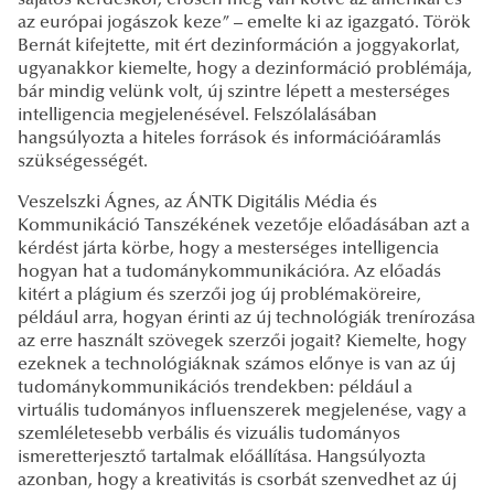
sajátos kérdéskör, erősen meg van kötve az amerikai és
az európai jogászok keze” – emelte ki az igazgató. Török
Bernát kifejtette, mit ért dezinformáción a joggyakorlat,
ugyanakkor kiemelte, hogy a dezinformáció problémája,
bár mindig velünk volt, új szintre lépett a mesterséges
intelligencia megjelenésével. Felszólalásában
hangsúlyozta a hiteles források és információáramlás
szükségességét.
Veszelszki Ágnes, az ÁNTK Digitális Média és
Kommunikáció Tanszékének vezetője előadásában azt a
kérdést járta körbe, hogy a mesterséges intelligencia
hogyan hat a tudománykommunikációra. Az előadás
kitért a plágium és szerzői jog új problémaköreire,
például arra, hogyan érinti az új technológiák trenírozása
az erre használt szövegek szerzői jogait? Kiemelte, hogy
ezeknek a technológiáknak számos előnye is van az új
tudománykommunikációs trendekben: például a
virtuális tudományos influenszerek megjelenése, vagy a
szemléletesebb verbális és vizuális tudományos
ismeretterjesztő tartalmak előállítása. Hangsúlyozta
azonban, hogy a kreativitás is csorbát szenvedhet az új