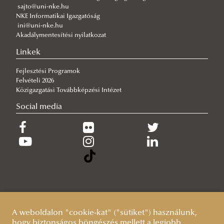
sajto@uni-nke.hu
2026/07/27
NKE Informatikai Igazgatóság
Tiszolczi Balázs Gergely: A biztonságot nem lehet csupán
ini@uni-nke.hu
tankönyvekből megtanulni
Akadálymentesítési nyilatkozat
2026/07/26
Linkek
Imago Dei az algoritmusok korában
Fejlesztési Programok
Felvételi 2026
Közigazgatási Továbbképzési Intézet
Social media
A weboldalon "cookie-kat" ("sütiket") használunk,
hogy biztonságos böngészés mellett a legjobb