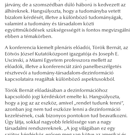
járvány, de a szomszédban dúló háború is kedvezett az
álhíreknek. Hangsúlyozta, hogy a tudományba vetett
bizalom kérdését, illetve a különböző tudományágak,
valamint a tudomány és társadalom közti
együttműködések szükségességét is fontos megvizsgálni
ebben a témakörben.
A konferencia kiemelt plenáris előadói, Török Bernát, az
Eötvös József Kutatóközpont igazgatója és Joseph E.
Uscinski, a Miami Egyetem professzora mellett az
előadók, illetve a konferenciát záró panelbeszélgetés
résztvevői a tudomány-társadalom-dezinformáció
kapcsolataira reagáltak különböző aspektusokból.
Török Bernát előadásában a dezinformációhoz
kapcsolódó jogi kérdéskört emelte ki. Hangsúlyozta,
hogy a jog az az eszköz, amivel „rendet tudunk tenni”,
azonban jog nem tud eszköze lenni a dezinformáció
kezelésének, csak bizonyos pontokon tud beavatkozni.
Úgy látja, sokkal nagyobb felelőssége van a nagy
társadalmi rendszereknek. „A jog világában ez egy