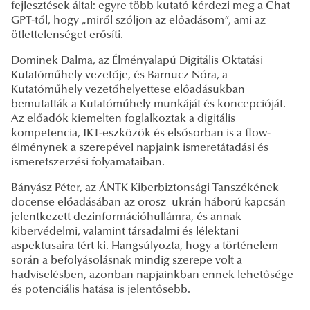
fejlesztések által: egyre több kutató kérdezi meg a Chat
GPT-től, hogy „miről szóljon az előadásom”, ami az
ötlettelenséget erősíti.
Dominek Dalma, az Élményalapú Digitális Oktatási
Kutatóműhely vezetője, és Barnucz Nóra, a
Kutatóműhely vezetőhelyettese előadásukban
bemutatták a Kutatóműhely munkáját és koncepcióját.
Az előadók kiemelten foglalkoztak a digitális
kompetencia, IKT-eszközök és elsősorban is a flow-
élménynek a szerepével napjaink ismeretátadási és
ismeretszerzési folyamataiban.
Bányász Péter, az ÁNTK Kiberbiztonsági Tanszékének
docense előadásában az orosz–ukrán háború kapcsán
jelentkezett dezinformációhullámra, és annak
kibervédelmi, valamint társadalmi és lélektani
aspektusaira tért ki. Hangsúlyozta, hogy a történelem
során a befolyásolásnak mindig szerepe volt a
hadviselésben, azonban napjainkban ennek lehetősége
és potenciális hatása is jelentősebb.