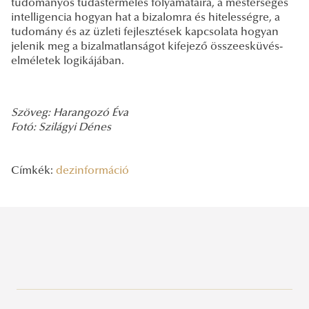
tudományos tudástermelés folyamataira, a mesterséges
intelligencia hogyan hat a bizalomra és hitelességre, a
tudomány és az üzleti fejlesztések kapcsolata hogyan
jelenik meg a bizalmatlanságot kifejező összeesküvés-
elméletek logikájában.
Szöveg: Harangozó Éva
Fotó: Szilágyi Dénes
Címkék:
dezinformáció
Legutóbbi bejegyzések