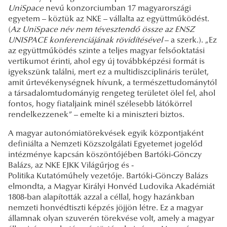
UniSpace
nevű konzorciumban 17 magyarországi
egyetem – köztük az NKE – vállalta az együttműködést.
(
Az UniSpace név nem tévesztendő össze az ENSZ
UNISPACE
konferenciájának rövidítésével
– a szerk.). „Ez
az együttműködés szinte a teljes magyar felsőoktatási
vertikumot érinti, ahol egy új továbbképzési formát is
igyekszünk találni, mert ez a multidiszciplináris terület,
amit űrtevékenységnek hívunk, a természettudománytól
a társadalomtudományig rengeteg területet ölel fel, ahol
fontos, hogy fiataljaink minél szélesebb látókörrel
rendelkezzenek” – emelte ki a miniszteri biztos.
A magyar autonómiatörekvések egyik központjaként
definiálta a Nemzeti Közszolgálati Egyetemet jogelőd
intézménye kapcsán köszöntőjében Bartóki-Gönczy
Balázs, az NKE EJKK Világűrjog és -
Politika Kutatóműhely vezetője. Bartóki-Gönczy Balázs
elmondta, a Magyar Királyi Honvéd Ludovika Akadémiát
1808-ban alapították azzal a céllal, hogy hazánkban
nemzeti honvédtiszti képzés jöjjön létre. Ez a magyar
államnak olyan szuverén törekvése volt, amely a magyar