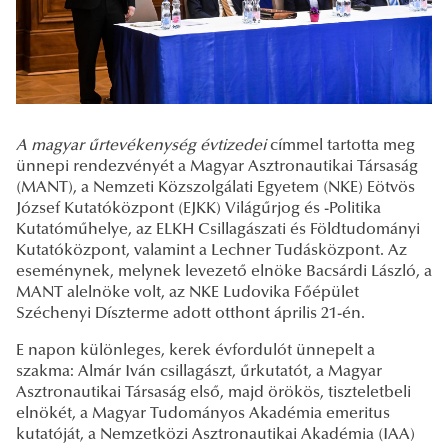
A magyar űrtevékenység évtizedei
címmel tartotta meg
ünnepi rendezvényét a Magyar Asztronautikai Társaság
(MANT), a Nemzeti Közszolgálati Egyetem (NKE) Eötvös
József Kutatóközpont (EJKK) Világűrjog és -Politika
Kutatóműhelye, az ELKH Csillagászati és Földtudományi
Kutatóközpont, valamint a Lechner Tudásközpont. Az
eseménynek, melynek levezető elnöke Bacsárdi László, a
MANT alelnöke volt, az NKE Ludovika Főépület
Széchenyi Díszterme adott otthont április 21-én.
E napon különleges, kerek évfordulót ünnepelt a
szakma: Almár Iván csillagászt, űrkutatót, a Magyar
Asztronautikai Társaság első, majd örökös, tiszteletbeli
elnökét, a Magyar Tudományos Akadémia emeritus
kutatóját, a Nemzetközi Asztronautikai Akadémia (IAA)