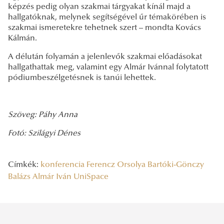
képzés pedig olyan szakmai tárgyakat kínál majd a
hallgatóknak, melynek segítségével űr témakörében is
szakmai ismeretekre tehetnek szert – mondta Kovács
Kálmán.
A délután folyamán a jelenlevők szakmai előadásokat
hallgathattak meg, valamint egy Almár Ivánnal folytatott
pódiumbeszélgetésnek is tanúi lehettek.
Szöveg: Páhy Anna
Fotó: Szilágyi Dénes
Címkék:
konferencia
Ferencz Orsolya
Bartóki-Gönczy
Balázs
Almár Iván
UniSpace