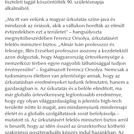
tiszteleti tagját köszöntötték 90. születésnapja
alkalmából.
„Ma itt van velünk a magyar űrkutatás színe-java és
mindazok az óriások, akik a vállukon hordták az elmúlt
évtizedekben ezt a területet” – hangsúlyozta
megnyitóbeszédében Ferencz Orsolya, űrkutatásért
felelős miniszteri biztos. „Almár Iván professzor és
felesége, Illés Erzsébet professzor asszony a kezdetektől
azon dolgoztak, hogy Magyarország űrtevékenysége a
nemzetközi térben egyre nagyobb láthatósággal tudjon
érvényesülni” – fogalmazott Ferencz Orsolya. Nemcsak a
tudományos életben van jelentősége annak, hogy az
űrkutatásban eredményeket tudunk felmutatni, hanem a
gazdaságban is. Az űrkutatás és a belőle elindított, ma
már globális űrtevékenység legfontosabb eredménye,
hogy egy olyan világgazdaságilag is jelentős high-tech
területté nőtte ki magát, ami mindannyiunk mindennapi
életét és a globális szolgáltatások sorát befolyásolja –
mutatott rá. Az űrkutatásért felelős miniszteri biztos arról
is beszélt, hogy az idén ősszel az űrszektorhoz köthető
szakirányú posztgraduális képzés indul hazánkban. Az