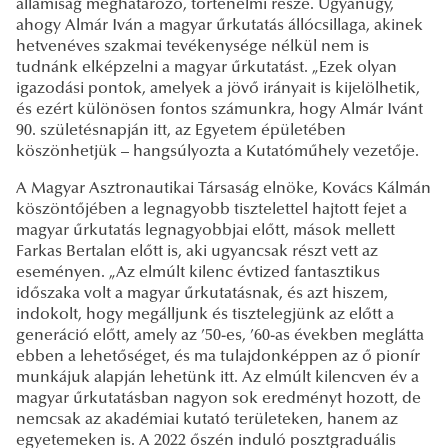
államiság meghatározó, történelmi része. Ugyanúgy,
ahogy Almár Iván a magyar űrkutatás állócsillaga, akinek
hetvenéves szakmai tevékenysége nélkül nem is
tudnánk elképzelni a magyar űrkutatást. „Ezek olyan
igazodási pontok, amelyek a jövő irányait is kijelölhetik,
és ezért különösen fontos számunkra, hogy Almár Ivánt
90. születésnapján itt, az Egyetem épületében
köszönhetjük – hangsúlyozta a Kutatóműhely vezetője.
A Magyar Asztronautikai Társaság elnöke, Kovács Kálmán
köszöntőjében a legnagyobb tisztelettel hajtott fejet a
magyar űrkutatás legnagyobbjai előtt, mások mellett
Farkas Bertalan előtt is, aki ugyancsak részt vett az
eseményen. „Az elmúlt kilenc évtized fantasztikus
időszaka volt a magyar űrkutatásnak, és azt hiszem,
indokolt, hogy megálljunk és tisztelegjünk az előtt a
generáció előtt, amely az ’50-es, ’60-as években meglátta
ebben a lehetőséget, és ma tulajdonképpen az ő pionír
munkájuk alapján lehetünk itt. Az elmúlt kilencven év a
magyar űrkutatásban nagyon sok eredményt hozott, de
nemcsak az akadémiai kutató területeken, hanem az
egyetemeken is. A 2022 őszén induló posztgraduális