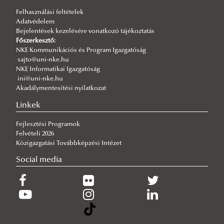
Felhasználási feltételek
2026/07/30
Adatvédelem
Q-s/D-s pályázati felhívás
Bejelentések kezelésére vonatkozó tájékoztatás
2026/07/30
Főszerkesztő:
Új esély a továbbtanulásra: válaszd az NKE-t a pótfelvételin!
NKE Kommunikációs és Program Igazgatóság
sajto@uni-nke.hu
2026/07/29
NKE Informatikai Igazgatóság
A gyermek mindenek felett
ini@uni-nke.hu
Akadálymentesítési nyilatkozat
2026/07/27
Hamarosan indul a jelentkezés az egyetemi pótfelvételire
Linkek
Fejlesztési Programok
Felvételi 2026
Közigazgatási Továbbképzési Intézet
Social media