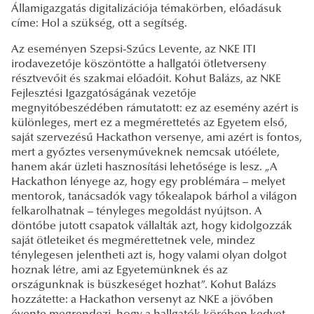
Államigazgatás digitalizációja témakörben, előadásuk
címe: Hol a szükség, ott a segítség.
Az eseményen Szepsi-Szűcs Levente, az NKE ITI
irodavezetője köszöntötte a hallgatói ötletverseny
résztvevőit és szakmai előadóit. Kohut Balázs, az NKE
Fejlesztési Igazgatóságának vezetője
megnyitóbeszédében rámutatott: ez az esemény azért is
különleges, mert ez a megmérettetés az Egyetem első,
saját szervezésű Hackathon versenye, ami azért is fontos,
mert a győztes versenyműveknek nemcsak utóélete,
hanem akár üzleti hasznosítási lehetősége is lesz. „A
Hackathon lényege az, hogy egy problémára – melyet
mentorok, tanácsadók vagy tőkealapok bárhol a világon
felkarolhatnak – tényleges megoldást nyújtson. A
döntőbe jutott csapatok vállalták azt, hogy kidolgozzák
saját ötleteiket és megmérettetnek vele, mindez
ténylegesen jelentheti azt is, hogy valami olyan dolgot
hoznak létre, ami az Egyetemünknek és az
országunknak is büszkeséget hozhat”. Kohut Balázs
hozzátette: a Hackathon versenyt az NKE a jövőben