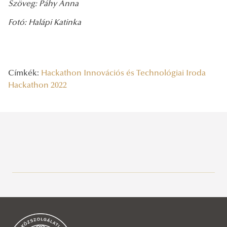
Szöveg: Páhy Anna
Fotó: Halápi Katinka
Címkék:
Hackathon
Innovációs és Technológiai Iroda
Hackathon 2022
Legutóbbi bejegyzések
2026/08/06
Rendszeresség, mértékletesség, elfogadás – Gólyatábor 2026