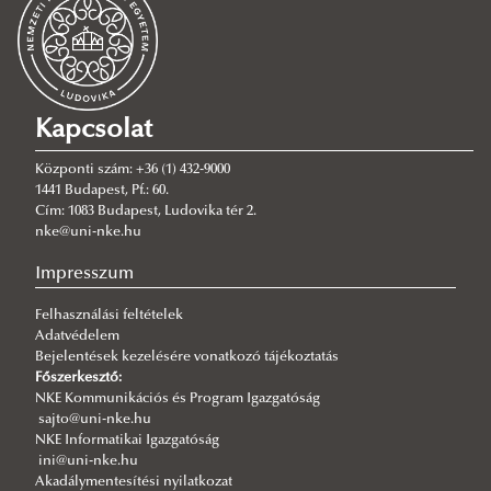
2026/08/03
Az NKE energiatakarékossággal kapcsolatos átmeneti intézkedései
2026/08/03
A jó kormányzás érdeke, hogy mindenütt ugyanolyan szakmai
színvonalon működjék
Kapcsolat
2026/08/03
Még nem késő jelentkezni a KTI szakirányú továbbképzéseire
Központi szám: +36 (1) 432-9000
1441 Budapest, Pf.: 60.
2026/07/31
Cím: 1083 Budapest, Ludovika tér 2.
Fordulat jöhet: megszűnhet a hatóság előtti hazugság
nke@uni-nke.hu
2026/07/30
Impresszum
Q-s/D-s pályázati felhívás
Felhasználási feltételek
2026/07/30
Adatvédelem
Új esély a továbbtanulásra: válaszd az NKE-t a pótfelvételin!
Bejelentések kezelésére vonatkozó tájékoztatás
2026/07/29
Főszerkesztő:
A gyermek mindenek felett
NKE Kommunikációs és Program Igazgatóság
sajto@uni-nke.hu
2026/07/27
NKE Informatikai Igazgatóság
Hamarosan indul a jelentkezés az egyetemi pótfelvételire
ini@uni-nke.hu
Akadálymentesítési nyilatkozat
2026/07/27