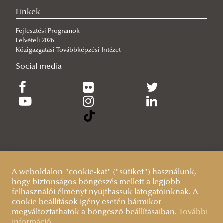
Tiszolczi Balázs Gergely: A biztonságot nem lehet csupán
Linkek
tankönyvekből megtanulni
Fejlesztési Programok
Felvételi 2026
Közigazgatási Továbbképzési Intézet
Social media
A weboldalon "cookie-kat" ("sütiket") használunk,
hogy biztonságos böngészés mellett a legjobb
felhasználói élményt nyújthassuk látogatóinknak. A
cookie beállítások igény esetén bármikor
megváltoztathatók a böngésző beállításaiban.
További
információ