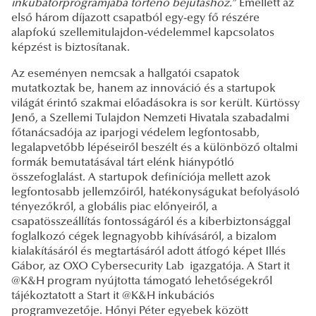
inkubátorprogramjába történő bejutáshoz.”
Emellett az
első három díjazott csapatból egy-egy fő részére
alapfokú szellemitulajdon-védelemmel kapcsolatos
képzést is biztosítanak.
Az eseményen nemcsak a hallgatói csapatok
mutatkoztak be, hanem az innováció és a startupok
világát érintő szakmai előadásokra is sor került. Kürtössy
Jenő, a Szellemi Tulajdon Nemzeti Hivatala szabadalmi
főtanácsadója az iparjogi védelem legfontosabb,
legalapvetőbb lépéseiről beszélt és a különböző oltalmi
formák bemutatásával tárt elénk hiánypótló
összefoglalást. A
startupok definíciója mellett azok
legfontosabb jellemzőiről, hatékonyságukat befolyásoló
tényezőkről, a globális piac előnyeiről, a
csapatösszeállítás fontosságáról és a kiberbiztonsággal
foglalkozó cégek legnagyobb kihívásáról, a bizalom
kialakításáról és megtartásáról adott átfogó képet Illés
Gábor, az OXO Cybersecurity Lab igazgatója. A Start it
@K&H program nyújtotta támogató lehetőségekről
tájékoztatott a Start it @K&H inkubációs
programvezetője. Hőnyi Péter egyebek között