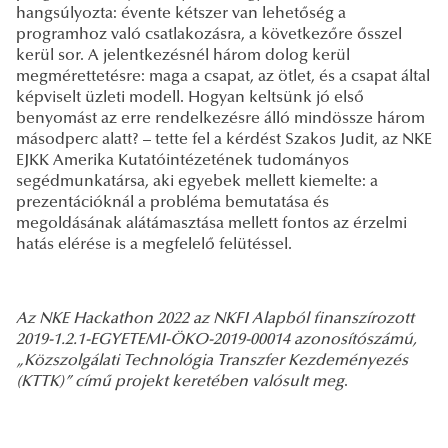
hangsúlyozta: évente kétszer van lehetőség a
programhoz való csatlakozásra, a következőre ősszel
kerül sor. A jelentkezésnél három dolog kerül
megmérettetésre: maga a csapat, az ötlet, és a csapat által
képviselt üzleti modell. Hogyan keltsünk jó első
benyomást az erre rendelkezésre álló mindössze három
másodperc alatt? – tette fel a kérdést Szakos Judit, az NKE
EJKK Amerika Kutatóintézetének tudományos
segédmunkatársa, aki egyebek mellett kiemelte: a
prezentációknál a probléma bemutatása és
megoldásának alátámasztása mellett fontos az érzelmi
hatás elérése is a megfelelő felütéssel.
A
z NKE Hackathon 2022 az NKFI Alapból finanszírozott
2019-1.2.1-EGYETEMI-ÖKO-2019-00014 azonosítószámú,
„Közszolgálati Technológia Transzfer Kezdeményezés
(KTTK)” című projekt keretében valósult meg
.