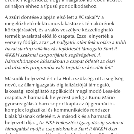
évente megrendezi, hogy a hallgatók körében kedvet
csináljon ehhez a típusú gondolkodáshoz.
A zsűri döntése alapján első lett a #CsakaPV a
megelőzhető elektromos lakástüzek témakörének
körbejárásáért, és a valós veszélyre kézzelfogható
termékjavaslattal előálló csapata. Ezzel elnyerték a
verseny fődíját, azaz „
A hallgatói ötlet felkarolása a több
hazai startup vállalkozás fejlődését támogató Start it
@K&H szakmai csoportjának segítségével. A
háromhónapos időszakban a csapat ötletét az őszi
inkubációs programba való bejutásra készítik fel.”
Második helyezést ért el a Hol a szükség, ott a segítség
nevű, az államigazgatás digitalizációját támogató,
lakossági szolgáltató applikációt megálmodó Less-ide
csapata. A harmadik helyezést pedig a Kunu Márió
gyorsreagálású harccsoport kapta az új generációs
komplex logisztikai és kommunikációs rendszer
kialakításának ötletéért. A második és a harmadik
helyezett díja:
„Az NKE Fejlesztési Igazgatóság szakmai
támogatást nyújt a csapatoknak a Start it @K&H őszi