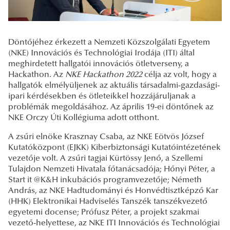
Döntőjéhez érkezett a Nemzeti Közszolgálati Egyetem
(NKE) Innovációs és Technológiai Irodája (ITI) által
meghirdetett hallgatói innovációs ötletverseny, a
Hackathon. Az
NKE Hackathon 2022
célja az volt, hogy a
hallgatók elmélyüljenek az aktuális társadalmi-gazdasági-
ipari kérdésekben és ötleteikkel hozzájáruljanak a
problémák megoldásához. Az április 19-ei döntőnek az
NKE Orczy Úti Kollégiuma adott otthont.
A zsűri elnöke Krasznay Csaba, az NKE Eötvös József
Kutatóközpont (EJKK) Kiberbiztonsági Kutatóintézetének
vezetője volt. A zsűri tagjai Kürtössy Jenő, a Szellemi
Tulajdon Nemzeti Hivatala főtanácsadója; Hőnyi Péter, a
Start it @K&H inkubációs programvezetője; Németh
András, az NKE Hadtudományi és Honvédtisztképző Kar
(HHK) Elektronikai Hadviselés Tanszék tanszékvezető
egyetemi docense; Prófusz Péter, a projekt szakmai
vezető-helyettese, az NKE ITI Innovációs és Technológiai