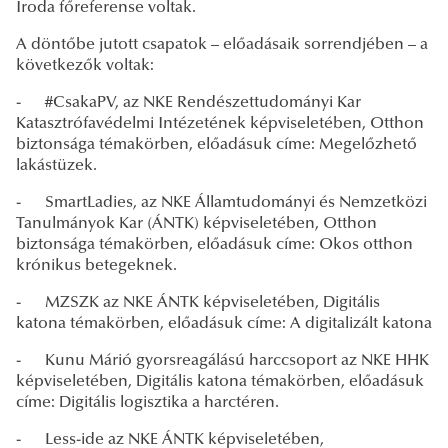
Iroda főreferense voltak.
A döntőbe jutott csapatok – előadásaik sorrendjében – a
következők voltak:
- #CsakaPV, az NKE Rendészettudományi Kar
Katasztrófavédelmi Intézetének képviseletében, Otthon
biztonsága témakörben, előadásuk címe: Megelőzhető
lakástüzek.
- SmartLadies, az NKE Államtudományi és Nemzetközi
Tanulmányok Kar (ÁNTK) képviseletében, Otthon
biztonsága témakörben, előadásuk címe: Okos otthon
krónikus betegeknek.
- MZSZK az NKE ÁNTK képviseletében, Digitális
katona témakörben, előadásuk címe: A digitalizált katona
- Kunu Márió gyorsreagálású harccsoport az NKE HHK
képviseletében, Digitális katona témakörben, előadásuk
címe: Digitális logisztika a harctéren.
- Less-ide az NKE ÁNTK képviseletében,