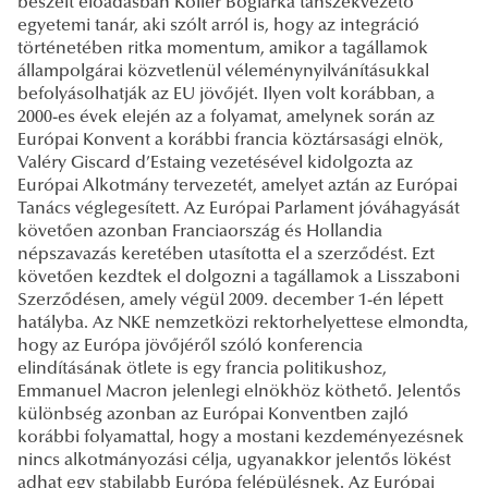
beszélt előadásban Koller Boglárka tanszékvezető
egyetemi tanár, aki szólt arról is, hogy az integráció
történetében ritka momentum, amikor a tagállamok
állampolgárai közvetlenül véleménynyilvánításukkal
befolyásolhatják az EU jövőjét. Ilyen volt korábban, a
2000-es évek elején az a folyamat, amelynek során az
Európai Konvent a korábbi francia köztársasági elnök,
Valéry Giscard d’Estaing vezetésével kidolgozta az
Európai Alkotmány tervezetét, amelyet aztán az Európai
Tanács véglegesített. Az Európai Parlament jóváhagyását
követően azonban Franciaország és Hollandia
népszavazás keretében utasította el a szerződést. Ezt
követően kezdtek el dolgozni a tagállamok a Lisszaboni
Szerződésen, amely végül 2009. december 1-én lépett
hatályba. Az NKE nemzetközi rektorhelyettese elmondta,
hogy az Európa jövőjéről szóló konferencia
elindításának ötlete is egy francia politikushoz,
Emmanuel Macron jelenlegi elnökhöz köthető. Jelentős
különbség azonban az Európai Konventben zajló
korábbi folyamattal, hogy a mostani kezdeményezésnek
nincs alkotmányozási célja, ugyanakkor jelentős lökést
adhat egy stabilabb Európa felépülésnek. Az Európai