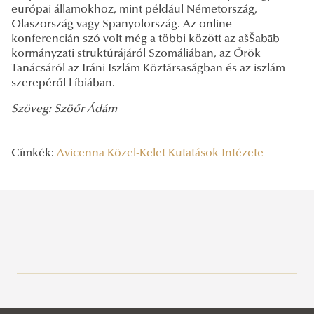
európai államokhoz, mint például Németország,
Olaszország vagy Spanyolország. Az online
konferencián szó volt még a többi között az ašŠabāb
kormányzati struktúrájáról Szomáliában, az Őrök
Tanácsáról az Iráni Iszlám Köztársaságban és az iszlám
szerepéről Líbiában.
Szöveg: Szöőr Ádám
Címkék:
Avicenna Közel-Kelet Kutatások Intézete
Legutóbbi bejegyzések