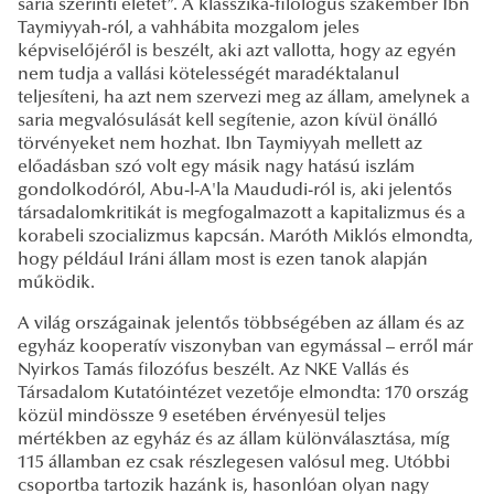
saria szerinti életét”. A klasszika-filológus szakember Ibn
Taymiyyah-ról, a vahhábita mozgalom jeles
képviselőjéről is beszélt, aki azt vallotta, hogy az egyén
nem tudja a vallási kötelességét maradéktalanul
teljesíteni, ha azt nem szervezi meg az állam, amelynek a
saria megvalósulását kell segítenie, azon kívül önálló
törvényeket nem hozhat. Ibn Taymiyyah mellett az
előadásban szó volt egy másik nagy hatású iszlám
gondolkodóról, Abu-l-A'la Maududi-ról is, aki jelentős
társadalomkritikát is megfogalmazott a kapitalizmus és a
korabeli szocializmus kapcsán. Maróth Miklós elmondta,
hogy például Iráni állam most is ezen tanok alapján
működik.
A világ országainak jelentős többségében az állam és az
egyház kooperatív viszonyban van egymással – erről már
Nyirkos Tamás filozófus beszélt. Az NKE Vallás és
Társadalom Kutatóintézet vezetője elmondta: 170 ország
közül mindössze 9 esetében érvényesül teljes
mértékben az egyház és az állam különválasztása, míg
115 államban ez csak részlegesen valósul meg. Utóbbi
csoportba tartozik hazánk is, hasonlóan olyan nagy