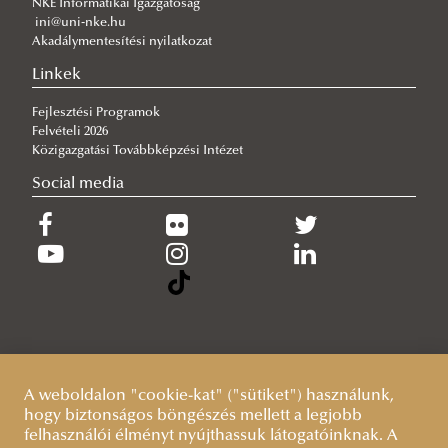
NKE Informatikai Igazgatóság
A gyermek mindenek felett
ini@uni-nke.hu
Akadálymentesítési nyilatkozat
2026/07/27
Hamarosan indul a jelentkezés az egyetemi pótfelvételire
Linkek
Fejlesztési Programok
Felvételi 2026
Közigazgatási Továbbképzési Intézet
Social media
A weboldalon "cookie-kat" ("sütiket") használunk,
hogy biztonságos böngészés mellett a legjobb
felhasználói élményt nyújthassuk látogatóinknak. A