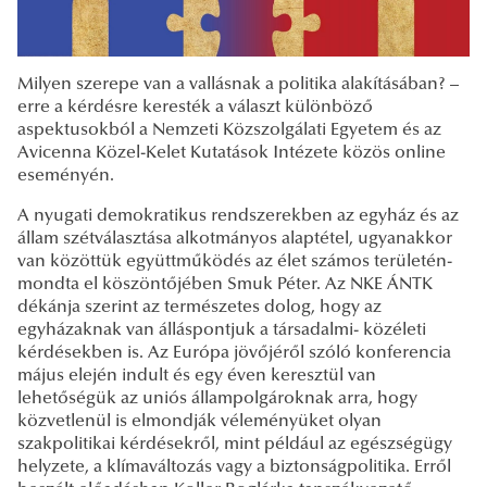
Milyen szerepe van a vallásnak a politika alakításában? –
erre a kérdésre keresték a választ különböző
aspektusokból a Nemzeti Közszolgálati Egyetem és az
Avicenna Közel-Kelet Kutatások Intézete közös online
eseményén.
A nyugati demokratikus rendszerekben az egyház és az
állam szétválasztása alkotmányos alaptétel, ugyanakkor
van közöttük együttműködés az élet számos területén-
mondta el köszöntőjében Smuk Péter. Az NKE ÁNTK
dékánja szerint az természetes dolog, hogy az
egyházaknak van álláspontjuk a társadalmi- közéleti
kérdésekben is. Az Európa jövőjéről szóló konferencia
május elején indult és egy éven keresztül van
lehetőségük az uniós állampolgároknak arra, hogy
közvetlenül is elmondják véleményüket olyan
szakpolitikai kérdésekről, mint például az egészségügy
helyzete, a klímaváltozás vagy a biztonságpolitika. Erről