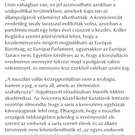
Unió válságban van, ez jól azonosítható azokban a
szakpolitikai területekben, amelyek kapcsán az
állampolgárok véleményt alkothatnak. A konferenciát
eredetileg tavaly tavasszal indították volna, azonban a
pandémia miatt egy teljes évet csúszott a kezdés. Koller
Boglárka szerint jelzésértékű lehet, hogy a
kezdeményezés mögött megtalálható az Európai
Bizottság, az Európai Parlament, ugyanakkor az Európai
Tanács nem. Egyelőre kérdéses az is, hogy a konzultáció
eredménye mennyire tükrözi majd a polgárok valósi
véleményét, és mennyire lesz ezekből valóban uniós jog.
„A muszlim vallás középpontjában nem a teológia,
hanem a jog, a saria áll, amely az életmódot
szabályozza”- fogalmazott előadásában Maróth Miklós
akadémikus. Az Avicenna Közel-Kelet Kutatások Intézete
vezetője elmondta, hogy a saria a keresztény egyházak
kánonjogának felel meg. Elhangzott, hogy a muszlim
országok többségében jelenleg is érvényesülő elv
szerint az emberek a saria szerint élnek és az állami
törvények nem lehetetleníthetik el „az egyes emberek