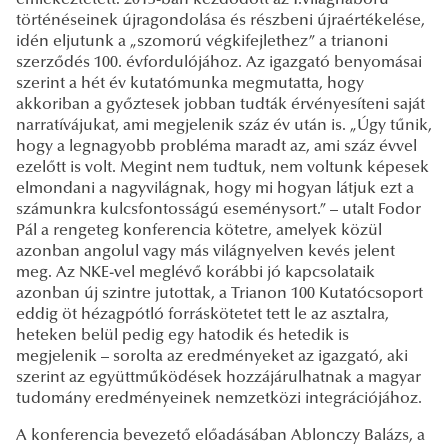
emlékeztetett: 2013-ban kezdődött az I.világháború
történéseinek újragondolása és részbeni újraértékelése,
idén eljutunk a „szomorú végkifejlethez” a trianoni
szerződés 100. évfordulójához. Az igazgató benyomásai
szerint a hét év kutatómunka megmutatta, hogy
akkoriban a győztesek jobban tudták érvényesíteni saját
narratívájukat, ami megjelenik száz év után is. „Úgy tűnik,
hogy a legnagyobb probléma maradt az, ami száz évvel
ezelőtt is volt. Megint nem tudtuk, nem voltunk képesek
elmondani a nagyvilágnak, hogy mi hogyan látjuk ezt a
számunkra kulcsfontosságú eseménysort.” – utalt Fodor
Pál a rengeteg konferencia kötetre, amelyek közül
azonban angolul vagy más világnyelven kevés jelent
meg. Az NKE-vel meglévő korábbi jó kapcsolataik
azonban új szintre jutottak, a Trianon 100 Kutatócsoport
eddig öt hézagpótló forráskötetet tett le az asztalra,
heteken belül pedig egy hatodik és hetedik is
megjelenik – sorolta az eredményeket az igazgató, aki
szerint az együttműködések hozzájárulhatnak a magyar
tudomány eredményeinek nemzetközi integrációjához.
A konferencia bevezető előadásában Ablonczy Balázs, a