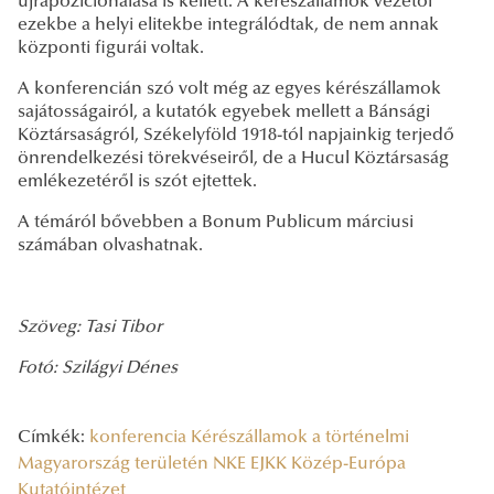
újrapozicionálása is kellett. A kérészállamok vezetői
ezekbe a helyi elitekbe integrálódtak, de nem annak
központi figurái voltak.
A konferencián szó volt még az egyes kérészállamok
sajátosságairól, a kutatók egyebek mellett a Bánsági
Köztársaságról, Székelyföld 1918-tól napjainkig terjedő
önrendelkezési törekvéseiről, de a Hucul Köztársaság
emlékezetéről is szót ejtettek.
A témáról bővebben a Bonum Publicum márciusi
számában olvashatnak.
Szöveg: Tasi Tibor
Fotó: Szilágyi Dénes
Címkék:
konferencia
Kérészállamok a történelmi
Magyarország területén
NKE EJKK Közép-Európa
Kutatóintézet