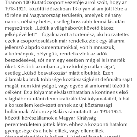
Trianon 100 Kutatócsoport vezetője arról szólt, hogy az
1918-1921. közötti időszakban 13 olyan állam jött létre a
történelmi Magyarország területén, amelyek néhány
napos, néhány hetes, esetleg hosszabb fennállás után
megszűntek. „Létük a világháborút követő káosz
jelképévé lett” – fogalmazott a történész, aki hozzátette:
ezek a csoportosulások már rendelkeztek egy államra
jellemző alapdokumentumokkal, volt himnuszuk,
alkotmányuk, bélyegük, rendelkeztek az adók
beszedésével, sőt nem egy esetben még el is ismerték
őket. Később azonban a „terv kidolgozatlansága”,
esetleg „külső beavatkozás” miatt elbuktak. Ezen
államalakulatok többsége köztársaságként definiálta saját
magát, nem királyságot, vagy egyéb államformát tűzött ki
célként. Ez a folyamat elválaszthatatlan a kontinens első
világháború utáni demokratizálódási folyamataitól, tehát
a korszellem kedvezett ennek az új köztársasági
hullámnak. Ablonczy Balázs rámutatott: az 1918-1921.
közötti kérészállamok a Magyar Királyság
peremterületein jöttek létre, ehhez a központi hatalom
gyengesége és a helyi elitek, vagy ellenelitek