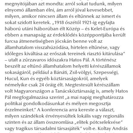
megnyitójában azt mondta: arról sokat tudunk, milyen
elnyomó államban élni, ám arról jóval kevesebbet,
milyen, amikor nincsen állam és eltűnnek az ismert és
sokat szidott keretek. „1918 őszétől 1921-ig egyfajta
háború utáni háborúban élt Közép – és Kelet-Európa és
ebben a manapság az érdeklődés középpontjába került
furcsa átmenetiségben jócskán benne volt az
államhatalom visszahúzódása, hirtelen eltűnése, vagy
időleges kiváltása az erőszak tereinek riasztó kitárulása”
– utalt a zűrzavaros időszakra Hatos Pál. A történész
beszélt az eltűnő államhatalom helyetti kérészállamok
sokaságáról, például a Bánáti, Zsil-völgyi, Szepességi,
Hucul, Kun és egyéb köztársaságokról, amelyek
némelyike csak 24 óráig élt. Megtestesült kérészállam
volt Magyarországon a Tanácsköztársaság is, amely Hatos
Pál megfogalmazása szerint „a mai napig meghatározza
politikai gondolkodásunkat és mélyen megosztja
érzelmeinket.” A konferencia arra kereste a választ,
milyen szándékok érvényesültek lokális vagy regionális
szinten és az állam összeomlása „elitek pótcselekvése”
vagy tragikus társadalmi társasjáték” volt-e. Koltay András