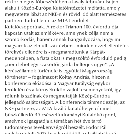
rektor megnyitóbeszédében a tavaly február elsején
alakult Közép-Európa Kutatóintézetet méltatta, amely
megvetette lábát az NKE-n és rövid idő alatt természetes
partnere tudott lenni az MTA Lendület
Kutatócsoportnak. A rektor Trianon 100. évfordulója
kapcsán utalt az emlékévre, amelynek célja nem a
szomorkodás, hanem annak hangsúlyozása, hogy mi
magyarok az elmúlt száz évben - minden ezzel ellentétes
törekvés ellenére is - megmaradtunk a Kárpát-
medencében, a fiatalokat is megszólító évforduló pedig
„nem lehet egy szakértői gárda belterjes ügye”. „A
kérészállamok története is egyúttal Magyarország
története” – fogalmazott Koltay András, hiszen a
konferencia előadásai a Magyar Királyság egykori
területén és a környékükön zajlott eseményekről, így
rólunk is szólnak és megmutatják Közép-Európa
jellegadó sajátosságait. A konferencia társrendezője, az
NKE partnere, az MTA kiváló kutatóhelye címmel
büszkélkedő Bölcsészettudományi Kutatóközpont,
amelynek igazgatója a témában hét éve tartó
tudományos tevékenységről beszélt. Fodor Pál