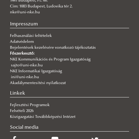
1441 Budapest, Pf.: 60.
2026/08/03
Cím: 1083 Budapest, Ludovika tér 2.
Még nem késő jelentkezni a KTI szakirányú továbbképzéseire
nke@uni-nke.hu
2026/07/31
Impresszum
Fordulat jöhet: megszűnhet a hatóság előtti hazugság
Felhasználási feltételek
2026/07/30
Adatvédelem
Q-s/D-s pályázati felhívás
Bejelentések kezelésére vonatkozó tájékoztatás
2026/07/30
Főszerkesztő:
Új esély a továbbtanulásra: válaszd az NKE-t a pótfelvételin!
NKE Kommunikációs és Program Igazgatóság
sajto@uni-nke.hu
2026/07/29
NKE Informatikai Igazgatóság
A gyermek mindenek felett
ini@uni-nke.hu
Akadálymentesítési nyilatkozat
2026/07/27
Hamarosan indul a jelentkezés az egyetemi pótfelvételire
Linkek
Fejlesztési Programok
Felvételi 2026
Közigazgatási Továbbképzési Intézet
Social media