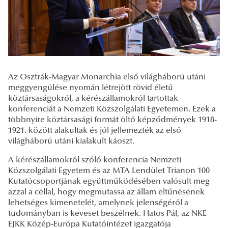
Az Osztrák-Magyar Monarchia első világháború utáni
meggyengülése nyomán létrejött rövid életű
köztársaságokról, a kérészállamokról tartottak
konferenciát a Nemzeti Közszolgálati Egyetemen. Ezek a
többnyire köztársasági formát öltő képződmények 1918-
1921. között alakultak és jól jellemezték az első
világháború utáni kialakult káoszt.
A kérészállamokról szóló konferencia Nemzeti
Közszolgálati Egyetem és az MTA Lendület Trianon 100
Kutatócsoportjának együttműködésében valósult meg
azzal a céllal, hogy megmutassa az állam eltűnésének
lehetséges kimenetelét, amelynek jelenségéről a
tudományban is keveset beszélnek. Hatos Pál, az NKE
EJKK Közép-Európa Kutatóintézet igazgatója