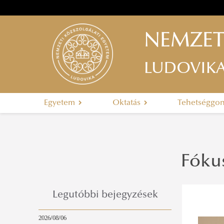
NEMZET
LUDOVIK
Egyetem
Oktatás
Tehetséggo
Fóku
Legutóbbi bejegyzések
2026/08/06