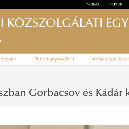
WEBMAIL
NEPTUN
I KÖZSZOLGÁLATI EG
A
ndozás
Tudományos élet
Nemzetközi kapc
szban Gorbacsov és Kádár 