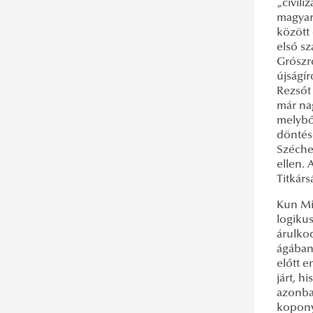
„civili
magyaro
között 
első s
Grószró
újságír
Rezsőt
már na
melybő
döntés
Széchen
ellen.
Titkárs
Kun Mik
logikus
árulkod
ágában
előtt 
járt, h
azonban
kopony