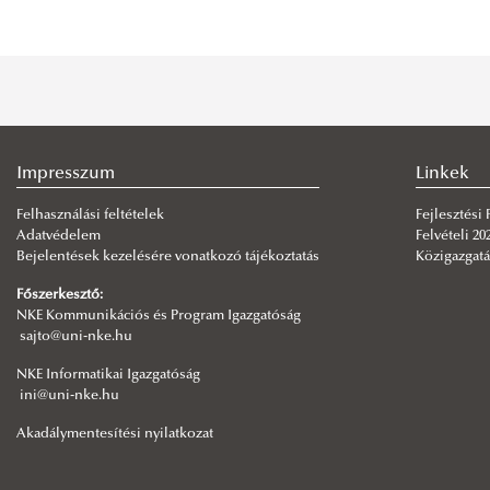
Impresszum
Linkek
Felhasználási feltételek
Fejlesztési
Adatvédelem
Felvételi 20
Bejelentések kezelésére vonatkozó tájékoztatás
Közigazgatá
Főszerkesztő:
NKE Kommunikációs és Program Igazgatóság
sajto@uni-nke.hu
NKE Informatikai Igazgatóság
ini@uni-nke.hu
Akadálymentesítési nyilatkozat