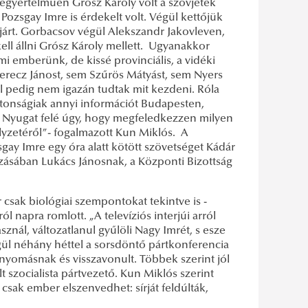
 egyértelműen Grósz Károly volt a szovjetek
Pozsgay Imre is érdekelt volt. Végül kettőjük
l járt. Gorbacsov végül Alekszandr Jakovleven,
ll állni Grósz Károly mellett. Ugyanakkor
mi emberünk, de kissé provinciális, a vidéki
Berecz Jánost, sem Szűrös Mátyást, sem Nyers
 pedig nem igazán tudtak mit kezdeni. Róla
tonságiak annyi információt Budapesten,
a Nyugat felé úgy, hogy megfeledkezzen milyen
lyzetéről”- fogalmazott Kun Miklós. A
gay Imre egy óra alatt kötött szövetséget Kádár
ásában Lukács Jánosnak, a Központi Bizottság
 csak biológiai szempontokat tekintve is -
ól napra romlott. „A televíziós interjúi arról
nál, változatlanul gyűlöli Nagy Imrét, s esze
gül néhány héttel a sorsdöntő pártkonferencia
nyomásnak és visszavonult. Többek szerint jól
t szocialista pártvezető. Kun Miklós szerint
csak ember elszenvedhet: sírját feldúlták,