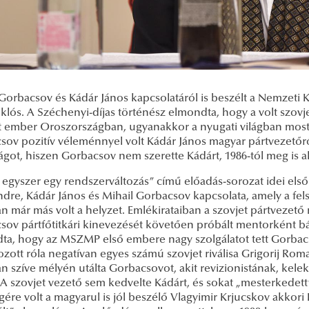
Gorbacsov és Kádár János kapcsolatáról is beszélt a Nemzeti 
lós. A Széchenyi-díjas történész elmondta, hogy a volt szovj
t ember Oroszországban, ugyanakkor a nyugati világban most i
sov pozitív véleménnyel volt Kádár János magyar pártvezetőr
ágot, hiszen Gorbacsov nem szerette Kádárt, 1986-tól meg is a
 egyszer egy rendszerváltozás” című előadás-sorozat idei els
dre, Kádár János és Mihail Gorbacsov kapcsolata, amely a fels
 már más volt a helyzet. Emlékirataiban a szovjet pártvezető n
sov pártfőtitkári kinevezését követően próbált mentorként bá
ta, hogy az MSZMP első embere nagy szolgálatot tett Gorbac
ozott róla negatívan egyes számú szovjet riválisa Grigorij Roma
 szíve mélyén utálta Gorbacsovot, akit revizionistának, kelek
t. A szovjet vezető sem kedvelte Kádárt, és sokat „mesterkede
gére volt a magyarul is jól beszélő Vlagyimir Krjucskov akkor