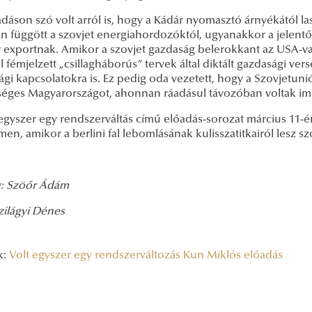
adáson szó volt arról is, hogy a Kádár nyomasztó árnyékától 
 függött a szovjet energiahordozóktól, ugyanakkor a jelentős 
 exportnak. Amikor a szovjet gazdaság belerokkant az USA-v
 fémjelzett „csillagháborús” tervek által diktált gazdasági ver
gi kapcsolatokra is. Ez pedig oda vezetett, hogy a Szovjetun
séges Magyarországot, ahonnan ráadásul távozóban voltak imm
egyszer egy rendszerváltás című előadás-sorozat március 11-é
en, amikor a berlini fal lebomlásának kulisszatitkairól lesz sz
: Szöőr Ádám
zilágyi Dénes
k:
Volt egyszer egy rendszerváltozás
Kun Miklós előadás