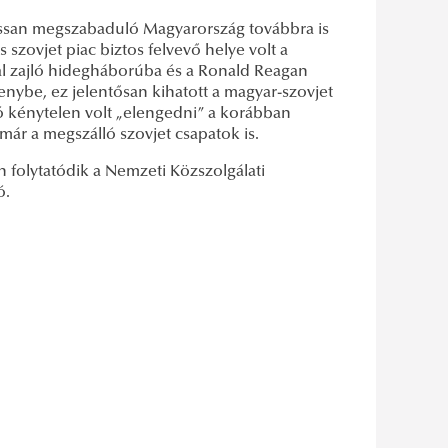
lassan megszabaduló Magyarország továbbra is
szovjet piac biztos felvevő helye volt a
al zajló hidegháborúba és a Ronald Reagan
senybe, ez jelentősan kihatott a magyar-szovjet
ió kénytelen volt „elengedni” a korábban
ár a megszálló szovjet csapatok is.
n folytatódik a Nemzeti Közszolgálati
ó.