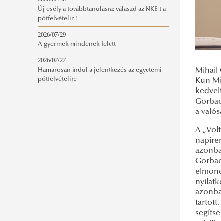
2026/07/30
Új esély a továbbtanulásra: válaszd az NKE-t a
pótfelvételin!
2026/07/29
A gyermek mindenek felett
2026/07/27
Mihail 
Hamarosan indul a jelentkezés az egyetemi
pótfelvételire
Kun Mik
kedvel
Gorbac
a valós
A „Volt
napiren
azonban
Gorbac
elmond
nyilatk
azonban
tartot
segítsé