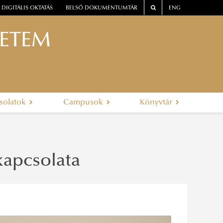
DIGITÁLIS OKTATÁS
BELSŐ DOKUMENTUMTÁR
ENG
YETEM
solatok
Campusok
Könyvtár
kapcsolata