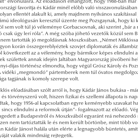
zált” elvonulásra. Az előadáson elhangzott, hogy 1988-ban már
rszági favoritja és Kádár minél előbb való visszavonulásában 
olyan ellentét alakult ki, amely majdnem nyilvános szakítássa
zámú ideológusán keresztül üzente meg Pozsgaynak, hogy ki ke
l sem volt túl jó véleménye Gorbacsovnak, aki szerint „bár a 
ó csak úgy lerí róla”. A még szóba jöhető vezetők közül sem 
 nem tartották jó megoldásnak Moszkvában. „Német Miklóssal
gyon korán összegereblyéztek szovjet diplomaták és állambiz
l következett az a vélemény, hogy bármikor képes elindulni 
ek születtek annak idején Jaltában Magyarország jövőbeni he
yi-díjas történész elmondta, hogy végül Grósz Károly és Pozs
 A vidéki „megmondó” pártemberek nem túl óvatos megdolgoz
ága tagjának is komoly szerepe volt.
lós előadásában szólt arról is, hogy Kádár János bukása - már
 és törvényszerű volt, hiszen fizikai és szellemi állapota is napr
tak, hogy 1956-al kapcsolatban egyre keményebb szavakat hasz
 sincs elindulni a reformok útján”- fogalmazott az előadó. Vé
engedett a Budapestről és Moszkvából egyaránt reá nehezedő 
iszen nem tartóztatták le és nem került börtönbe, mint több vol
 Kádár Jánost halála után elérte a legnagyobb büntetés, amit 
áját valakik mindmáig rejtegetik.