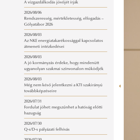
A vízgazdálkodás jövőjét írják
2026/08/06
Rendszeresség, mértékletesség, elfogadás –
Gólyatábor 2026
2026/08/03
Az NKE energiatakarékossággal kapcsolatos
átmeneti intézkedései
2026/08/03
A jó kormányzás érdeke, hogy mindenütt
ugyanolyan szakmai színvonalon működjék
2026/08/03
Még nem késő jelentkezni a KTI szakirányú
továbbképzéseire
2026/07/31
Fordulat jöhet: megszűnhet a hatóság előtti
hazugság
2026/07/30
Q-s/D-s pályázati felhívás