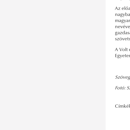
Az elő
nagyban
magyar
nevével
gazdasá
szövet
A Volt 
Egyetem
Szöveg
Fotó: S
Címké