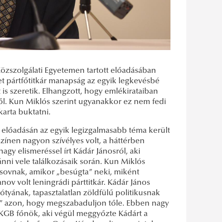
Közszolgálati Egyetemen tartott előadásában
et pártfőtitkár manapság az egyik legkevésbé
s szeretik. Elhangzott, hogy emlékirataiban
ől. Kun Miklós szerint ugyanakkor ez nem fedi
karta buktatni.
ő előadásán az egyik legizgalmasabb téma került
zínen nagyon szívélyes volt, a háttérben
agy elismeréssel írt Kádár Jánosról, aki
nni vele találkozásaik során. Kun Miklós
sovnak, amikor „besúgta” neki, miként
nov volt leningrádi párttitkár. Kádár János
ótyának, tapasztalatlan zöldfülű politikusnak
tt” azon, hogy megszabaduljon tőle. Ebben nagy
i KGB főnök, aki végül meggyőzte Kádárt a