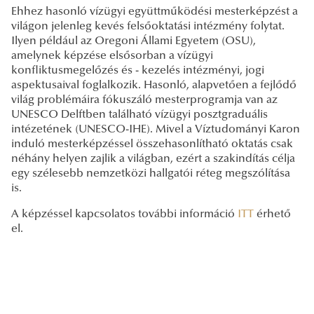
Ehhez hasonló vízügyi együttműködési mesterképzést a
világon jelenleg kevés felsőoktatási intézmény folytat.
Ilyen például az Oregoni Állami Egyetem (OSU),
amelynek képzése elsősorban a vízügyi
konfliktusmegelőzés és - kezelés intézményi, jogi
aspektusaival foglalkozik. Hasonló, alapvetően a fejlődő
világ problémáira fókuszáló mesterprogramja van az
UNESCO Delftben található vízügyi posztgraduális
intézetének (UNESCO-IHE). Mivel a Víztudományi Karon
induló mesterképzéssel összehasonlítható oktatás csak
néhány helyen zajlik a világban, ezért a szakindítás célja
egy szélesebb nemzetközi hallgatói réteg megszólítása
is.
A képzéssel kapcsolatos további információ
ITT
érhető
el.