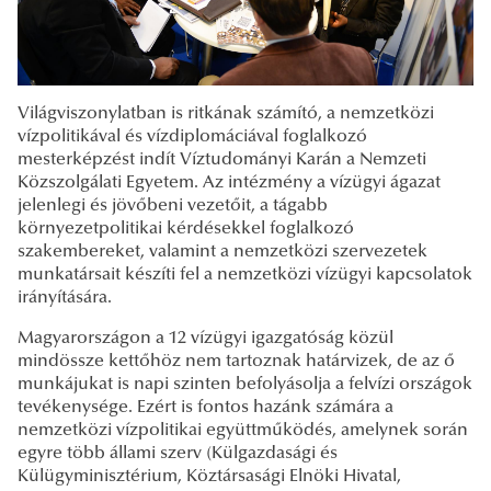
Világviszonylatban is ritkának számító, a nemzetközi
vízpolitikával és vízdiplomáciával foglalkozó
mesterképzést indít Víztudományi Karán a Nemzeti
Közszolgálati Egyetem. Az intézmény a vízügyi ágazat
jelenlegi és jövőbeni vezetőit, a tágabb
környezetpolitikai kérdésekkel foglalkozó
szakembereket, valamint a nemzetközi szervezetek
munkatársait készíti fel a nemzetközi vízügyi kapcsolatok
irányítására.
Magyarországon a 12 vízügyi igazgatóság közül
mindössze kettőhöz nem tartoznak határvizek, de az ő
munkájukat is napi szinten befolyásolja a felvízi országok
tevékenysége. Ezért is fontos hazánk számára a
nemzetközi vízpolitikai együttműködés, amelynek során
egyre több állami szerv (Külgazdasági és
Külügyminisztérium, Köztársasági Elnöki Hivatal,