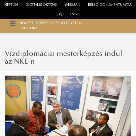
NEPTUN
DIGITÁLIS OKTATÁS
WEBMAIL
BELSŐ DOKUMENTUMTÁR
ENG
NEMZETI KÖZSZOLGÁLATI EGYETEM
LUDOVIKA
Vízdiplomáciai mesterképzés indul
az NKE-n