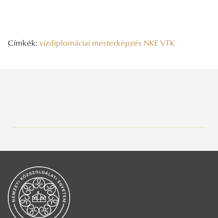
Címkék:
vízdiplomáciai mesterképzés
NKE VTK
Legutóbbi bejegyzések
2026/08/10
Harmincnyolc NKE-s hallgató fejezte be a tartalékos alapkiképzést
2026/08/06
A vízgazdálkodás jövőjét írják
2026/08/06