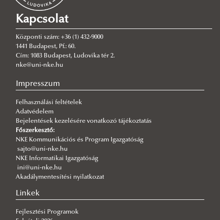
Rendszeresség, mértékletesség, elfogadás – Gólyatábor 2026
Kapcsolat
2026/08/03
Az NKE energiatakarékossággal kapcsolatos átmeneti intézkedései
Központi szám: +36 (1) 432-9000
2026/08/03
1441 Budapest, Pf.: 60.
A jó kormányzás érdeke, hogy mindenütt ugyanolyan szakmai
Cím: 1083 Budapest, Ludovika tér 2.
színvonalon működjék
nke@uni-nke.hu
2026/08/03
Impresszum
Még nem késő jelentkezni a KTI szakirányú továbbképzéseire
Felhasználási feltételek
2026/07/31
Adatvédelem
Fordulat jöhet: megszűnhet a hatóság előtti hazugság
Bejelentések kezelésére vonatkozó tájékoztatás
2026/07/30
Főszerkesztő:
Q-s/D-s pályázati felhívás
NKE Kommunikációs és Program Igazgatóság
sajto@uni-nke.hu
2026/07/30
NKE Informatikai Igazgatóság
Új esély a továbbtanulásra: válaszd az NKE-t a pótfelvételin!
ini@uni-nke.hu
Akadálymentesítési nyilatkozat
2026/07/29
A gyermek mindenek felett
Linkek
Fejlesztési Programok