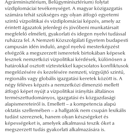
Agrárminisztérium, Belügyminisztérium) folytat
vízdiplomáciai tevékenységet. A magyar közigazgatás
számára tehát szükséges egy olyan átfogó egyetemi
szintű vízpolitikai és vízdiplomáciai képzés, amely az
érintett ágazatok jelenlegi és jövőbeni munkatársait
megfelelő elméleti, gyakorlati és idegen nyelvi tudással
ruházza fel. A Nemzeti Közszolgálati Egyetem budapesti
campusán idén induló, angol nyelvű mesterképzést
elvégzők a megszerzett ismeretek birtokában képesek
lesznek nemzetközi vízpolitikai kérdések, különösen a
határokkal osztott víztestekkel kapcsolatos konfliktusok
megelőzésére és kezelésére nemzeti, vízgyűjtő szintű,
regionális vagy globális igazgatási keretek között is. A
négy féléves képzés a nemzetközi dimenzió mellett
átfogó képet nyújt a vízpolitikai irányítás általános
természettudományos, igazgatási és közgazdasági
alapismereteiről is. Emellett – a kompetencia alapú
oktatás szellemében – a hallgatók nem csupán lexikális
tudást szereznek, hanem olyan készségeket és
képességeket is, amelyek alkalmassá teszik őket a
megszerzett tudás gyakorlati alkalmazására is.