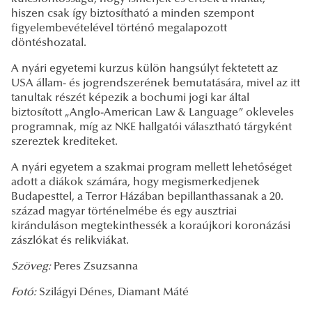
hiszen csak így biztosítható a minden szempont
figyelembevételével történő megalapozott
döntéshozatal.
A nyári egyetemi kurzus külön hangsúlyt fektetett az
USA állam- és jogrendszerének bemutatására, mivel az itt
tanultak részét képezik a bochumi jogi kar által
biztosított „Anglo-American Law & Language” okleveles
programnak, míg az NKE hallgatói választható tárgyként
szereztek krediteket.
A nyári egyetem a szakmai program mellett lehetőséget
adott a diákok számára, hogy megismerkedjenek
Budapesttel, a Terror Házában bepillanthassanak a 20.
század magyar történelmébe és egy ausztriai
kiránduláson megtekinthessék a koraújkori koronázási
zászlókat és relikviákat.
Szöveg:
Peres Zsuzsanna
Fotó:
Szilágyi Dénes, Diamant Máté