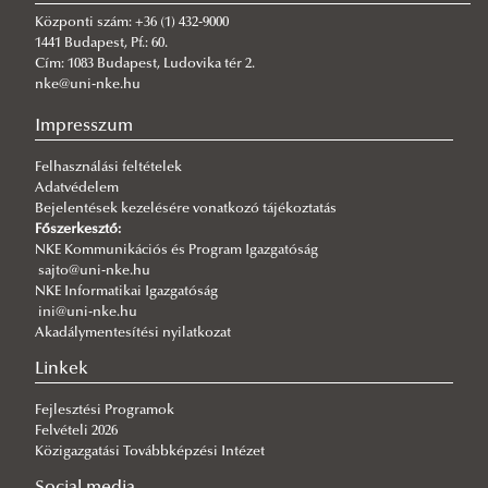
A jó kormányzás érdeke, hogy mindenütt ugyanolyan szakmai
színvonalon működjék
Központi szám: +36 (1) 432-9000
1441 Budapest, Pf.: 60.
2026/08/03
Cím: 1083 Budapest, Ludovika tér 2.
Még nem késő jelentkezni a KTI szakirányú továbbképzéseire
nke@uni-nke.hu
2026/07/31
Impresszum
Fordulat jöhet: megszűnhet a hatóság előtti hazugság
Felhasználási feltételek
2026/07/30
Adatvédelem
Q-s/D-s pályázati felhívás
Bejelentések kezelésére vonatkozó tájékoztatás
2026/07/30
Főszerkesztő:
Új esély a továbbtanulásra: válaszd az NKE-t a pótfelvételin!
NKE Kommunikációs és Program Igazgatóság
sajto@uni-nke.hu
2026/07/29
NKE Informatikai Igazgatóság
A gyermek mindenek felett
ini@uni-nke.hu
Akadálymentesítési nyilatkozat
2026/07/27
Hamarosan indul a jelentkezés az egyetemi pótfelvételire
Linkek
Fejlesztési Programok
Felvételi 2026
Közigazgatási Továbbképzési Intézet