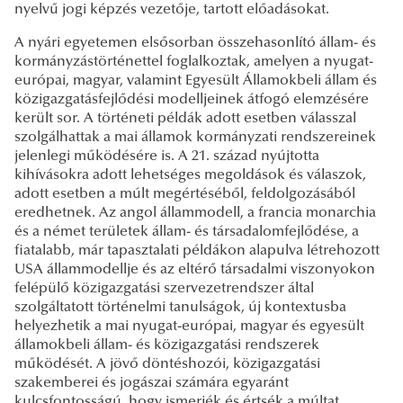
nyelvű jogi képzés vezetője, tartott előadásokat.
A nyári egyetemen elsősorban összehasonlító állam- és
kormányzástörténettel foglalkoztak, amelyen a nyugat-
európai, magyar, valamint Egyesült Államokbeli állam és
közigazgatásfejlődési modelljeinek átfogó elemzésére
került sor. A történeti példák adott esetben válasszal
szolgálhattak a mai államok kormányzati rendszereinek
jelenlegi működésére is. A 21. század nyújtotta
kihívásokra adott lehetséges megoldások és válaszok,
adott esetben a múlt megértéséből, feldolgozásából
eredhetnek. Az angol állammodell, a francia monarchia
és a német területek állam- és társadalomfejlődése, a
fiatalabb, már tapasztalati példákon alapulva létrehozott
USA állammodellje és az eltérő társadalmi viszonyokon
felépülő közigazgatási szervezetrendszer által
szolgáltatott történelmi tanulságok, új kontextusba
helyezhetik a mai nyugat-európai, magyar és egyesült
államokbeli állam- és közigazgatási rendszerek
működését. A jövő döntéshozói, közigazgatási
szakemberei és jogászai számára egyaránt
kulcsfontosságú, hogy ismerjék és értsék a múltat,