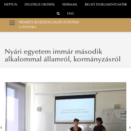
NEPTUN
DIGITÁLIS OKTATÁS
WEBMAIL
BELSŐ DOKUMENTUMTÁR
ENG
NEMZETI KÖZSZOLGÁLATI EGYETEM
LUDOVIKA
Nyári egyetem immár második
alkalommal államról, kormányzásról