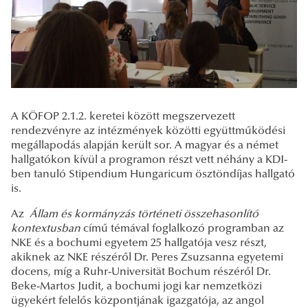
A KÖFOP 2.1.2. keretei között megszervezett
rendezvényre az intézmények közötti együttműködési
megállapodás alapján került sor. A magyar és a német
hallgatókon kívül a programon részt vett néhány a KDI-
ben tanuló Stipendium Hungaricum ösztöndíjas hallgató
is.
Az
Állam és kormányzás történeti összehasonlító
kontextusban
című témával foglalkozó programban az
NKE és a bochumi egyetem 25 hallgatója vesz részt,
akiknek az NKE részéről Dr. Peres Zsuzsanna egyetemi
docens, míg a Ruhr-Universität Bochum részéről Dr.
Beke-Martos Judit, a bochumi jogi kar nemzetközi
ügyekért felelős központjának igazgatója, az angol