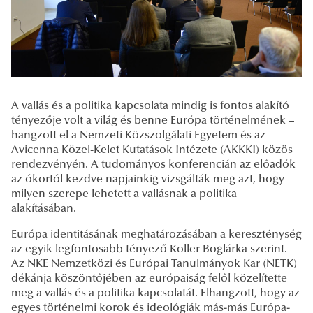
A vallás és a politika kapcsolata mindig is fontos alakító
tényezője volt a világ és benne Európa történelmének –
hangzott el a Nemzeti Közszolgálati Egyetem és az
Avicenna Közel-Kelet Kutatások Intézete (AKKKI) közös
rendezvényén. A tudományos konferencián az előadók
az ókortól kezdve napjainkig vizsgálták meg azt, hogy
milyen szerepe lehetett a vallásnak a politika
alakításában.
Európa identitásának meghatározásában a kereszténység
az egyik legfontosabb tényező Koller Boglárka szerint.
Az NKE Nemzetközi és Európai Tanulmányok Kar (NETK)
dékánja köszöntőjében az európaiság felől közelítette
meg a vallás és a politika kapcsolatát. Elhangzott, hogy az
egyes történelmi korok és ideológiák más-más Európa-