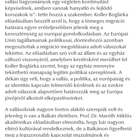
vallási hagyományok egy végtelen kontinuitást
képviselnek, amiben vannak hanyatló és fejlődő
korszakok is”- tette hozzá a szakember. Koller Boglárka
előadásában beszélt arról is, hogy a tömeges migráció
hatására egyre erőteljesebben jelenik meg a
kereszténység az európai gondolkodásban. Az Európai
Unió tagállamainak politikusai, döntéshozói azonban
megosztottak a migráció megoldására adott válaszokat
tekintve. Az előadásban szó volt az állam és az egyház
változó viszonyáról, amelyben kérdésként merülhet fel
Koller Boglárka szerint, hogy az egyház mennyire
tekinthető manapság legitim politikai szereplőnek. A
dékán úgy véli, hogy a vallás, a politika, az európaiság és
az identitás kapcsán felmerülő kérdések és az ezekre
adott válaszok alapvetően határozzák meg az Európa
jövőjéről alkotott elképzeléseinket.
A vallásoknak nagyon fontos alakító szerepük volt és
jelenleg is van a Balkán életében. Prof. Dr. Maróth Miklós
akadémikus előadásában elmondta, hogy bár nagyon
eltérő kultúrával rendelkeznek, de a Balkánon figyelhető
meg a legszorosabb kapcsolat muzulmánok és