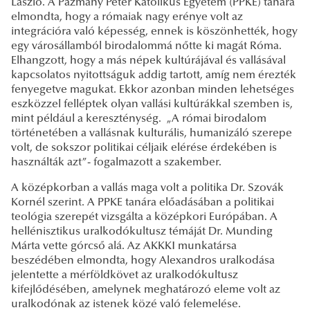
László. A Pázmány Péter Katolikus Egyetem (PPKE) tanára
elmondta, hogy a rómaiak nagy erénye volt az
integrációra való képesség, ennek is köszönhették, hogy
egy városállamból birodalommá nőtte ki magát Róma.
Elhangzott, hogy a más népek kultúrájával és vallásával
kapcsolatos nyitottságuk addig tartott, amíg nem érezték
fenyegetve magukat. Ekkor azonban minden lehetséges
eszközzel felléptek olyan vallási kultúrákkal szemben is,
mint például a kereszténység. „A római birodalom
történetében a vallásnak kulturális, humanizáló szerepe
volt, de sokszor politikai céljaik elérése érdekében is
használták azt”- fogalmazott a szakember.
A középkorban a vallás maga volt a politika Dr. Szovák
Kornél szerint. A PPKE tanára előadásában a politikai
teológia szerepét vizsgálta a középkori Európában. A
hellénisztikus uralkodókultusz témáját Dr. Munding
Márta vette górcső alá. Az AKKKI munkatársa
beszédében elmondta, hogy Alexandros uralkodása
jelentette a mérföldkövet az uralkodókultusz
kifejlődésében, amelynek meghatározó eleme volt az
uralkodónak az istenek közé való felemelése.