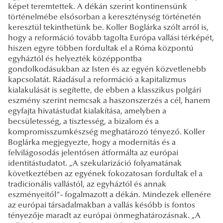
képet teremtettek. A dékán szerint kontinensünk
történelmébe elsősorban a kereszténység történetén
keresztül tekinthetünk be. Koller Boglárka szólt arról is,
hogy a reformáció tovább tagolta Európa vallási térképét,
hiszen egyre többen fordultak el a Róma központú
egyháztól és helyezték középpontba
gondolkodásukban az Isten és az egyén közvetlenebb
kapcsolatát. Ráadásul a reformáció a kapitalizmus
kialakulását is segítette, de ebben a klasszikus polgári
eszmény szerint nemcsak a haszonszerzés a cél, hanem
egyfajta hivatástudat kialakítása, amelyben a
becsületesség, a tisztesség, a bizalom és a
kompromisszumkészség meghatározó tényező. Koller
Boglárka megjegyezte, hogy a modernitás és a
felvilágosodás jelentősen átformálta az európai
identitástudatot. „A szekularizáció folyamatának
következtében az egyének fokozatosan fordultak el a
tradicionális vallástól, az egyháztól és annak
eszményeitől”- fogalmazott a dékán. Mindezek ellenére
az európai társadalmakban a vallás később is fontos
tényezője maradt az európai önmeghatározásnak. „A