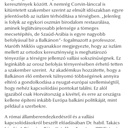
keresztények között. A nemrég Corvin-lánccal is
kitüntetett szakember szerint az elmúlt időszakban egyre
jelentősebb az iszlám térhódítása a térségben. „Jelenleg
is folyik az egykori oszmán birodalom restaurálása,
aminek leglátványosabb jelensége a tömeges
mecsetépítés, de Szaúd-Arábia is egyre nagyobb
befolyással bír a Balkánon”- fogalmazott a professzor.
Maróth Miklós ugyanakkor megjegyezte, hogy az iszlám
mellett az ortodox kereszténység is meghatározó
tényezője a térségre jellemző vallási sokszínűségnek. Ez
leginkább az orosz befolyás térnyerésében érhető tetten
a szakember szerint. Az akadémikus hozzátette, hogy a
Balkánon élő emberek túlnyomó többségének annyira
eltérő a gondolkodása a nyugat-európai szellemiségtől,
hogy nehéz kapcsolódási pontokat találni. Ez alól
igazából csak Horvátország a kivétel, és erre az országra
kellene építeni inkább Európa balkáni politikáját, mint
például a szerbekre.
A római államberendezkedésről és a vallási
kapcsolódásokról beszélt előadásában Dr. habil. Takács