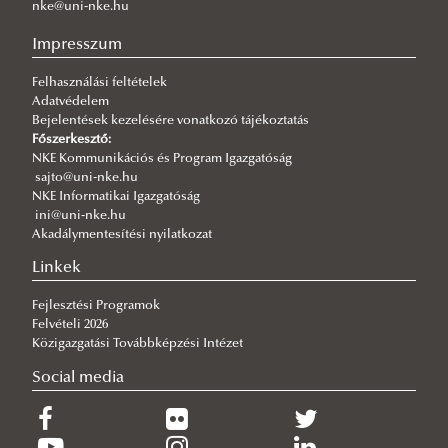
Fordulat jöhet: megszűnhet a hatóság előtti hazugság
nke@uni-nke.hu
2026/07/30
Impresszum
Q-s/D-s pályázati felhívás
Felhasználási feltételek
2026/07/30
Adatvédelem
Új esély a továbbtanulásra: válaszd az NKE-t a pótfelvételin!
Bejelentések kezelésére vonatkozó tájékoztatás
2026/07/29
Főszerkesztő:
A gyermek mindenek felett
NKE Kommunikációs és Program Igazgatóság
sajto@uni-nke.hu
2026/07/27
NKE Informatikai Igazgatóság
Hamarosan indul a jelentkezés az egyetemi pótfelvételire
ini@uni-nke.hu
Akadálymentesítési nyilatkozat
2026/07/27
Tiszolczi Balázs Gergely: A biztonságot nem lehet csupán
Linkek
tankönyvekből megtanulni
Fejlesztési Programok
Felvételi 2026
Közigazgatási Továbbképzési Intézet
Social media