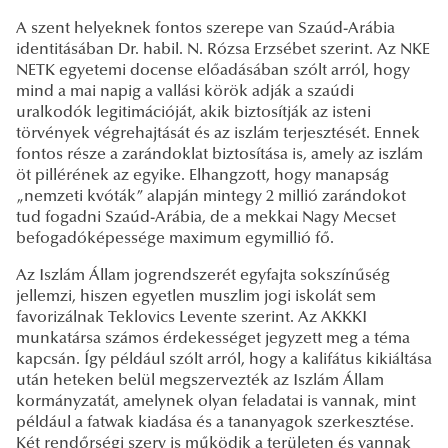
A szent helyeknek fontos szerepe van Szaúd-Arábia
identitásában Dr. habil. N. Rózsa Erzsébet szerint. Az NKE
NETK egyetemi docense előadásában szólt arról, hogy
mind a mai napig a vallási körök adják a szaúdi
uralkodók legitimációját, akik biztosítják az isteni
törvények végrehajtását és az iszlám terjesztését. Ennek
fontos része a zarándoklat biztosítása is, amely az iszlám
öt pillérének az egyike. Elhangzott, hogy manapság
„nemzeti kvóták” alapján mintegy 2 millió zarándokot
tud fogadni Szaúd-Arábia, de a mekkai Nagy Mecset
befogadóképessége maximum egymillió fő.
Az Iszlám Állam jogrendszerét egyfajta sokszínűség
jellemzi, hiszen egyetlen muszlim jogi iskolát sem
favorizálnak Teklovics Levente szerint. Az AKKKI
munkatársa számos érdekességet jegyzett meg a téma
kapcsán. Így például szólt arról, hogy a kalifátus kikiáltása
után heteken belül megszervezték az Iszlám Állam
kormányzatát, amelynek olyan feladatai is vannak, mint
például a fatwak kiadása és a tananyagok szerkesztése.
Két rendőrségi szerv is működik a területen és vannak