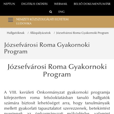
NEPTUN
DIGITÁLIS OKTATÁS
WEBMAIL
BELSŐ DOKUMENTUMTÁR
ENG
NEMZETI KÖZSZOLGÁLATI EGYETEM
LUDOVIKA
Hallgatóknak
Álláspályázatok
Józsefvárosi Roma Gyakornoki Program
Józsefvárosi Roma Gyakornoki
Program
Józsefvárosi Roma Gyakornoki
Program
A VIII. kerületi Önkormányzat gyakornoki programja
kifejezetten roma felsőoktatásban tanuló hallgatók
számára biztosít lehetőséget arra, hogy tanulmányaik
mellett gyakorlati tapasztalatot szerezzenek, betekintést
nyerjenek az önkormányzati működésbe, valamint