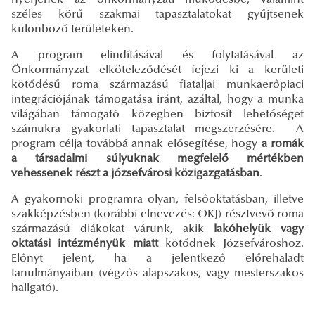
széles körű szakmai tapasztalatokat gyűjtsenek
különböző területeken.
A program elindításával és folytatásával az
Önkormányzat elköteleződését fejezi ki a kerületi
kötődésű roma származású fiataljai munkaerőpiaci
integrációjának támogatása iránt, azáltal, hogy a munka
világában támogató közegben biztosít lehetőséget
számukra gyakorlati tapasztalat megszerzésére. A
program célja továbbá annak elősegítése, hogy
a romák
a társadalmi súlyuknak megfelelő mértékben
vehessenek részt a józsefvárosi közigazgatásban
.
A gyakornoki programra olyan, felsőoktatásban, illetve
szakképzésben (korábbi elnevezés: OKJ) résztvevő roma
származású diákokat várunk, akik
lakóhelyük vagy
oktatási intézményük miatt
kötődnek Józsefvároshoz.
Előnyt jelent, ha a jelentkező előrehaladt
tanulmányaiban (végzős alapszakos, vagy mesterszakos
hallgató).