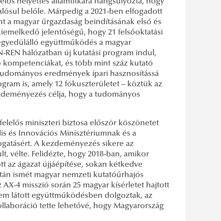
lelős helyettes államtitkára hangsúlyozta, hogy
alósul belőle. Márpedig a 2021-ben elfogadott
nt a magyar űrgazdaság beindításának első és
iemelkedő jelentőségű, hogy 21 felsőoktatási
egyedülálló együttműködés a magyar
-REN hálózatban új kutatási program indul,
 kompetenciákat, és több mint száz kutató
tű tudományos eredmények ipari hasznosítássá
ogram is, amely 12 fókuszterületet – köztük az
kezdeményezés célja, hogy a tudományos
elelős miniszteri biztosa először köszönetet
is és Innovációs Minisztériumnak és a
ogatásért. A kezdeményezés sikere az
t, vélte. Felidézte, hogy 2018-ban, amikor
tt az ágazat újjáépítése, sokan kétkedve
után ismét magyar nemzeti kutatóűrhajós
 AX-4 misszió során 25 magyar kísérletet hajtott
em látott együttműködésben dolgoztak, az
ollaboráció tette lehetővé, hogy Magyarország