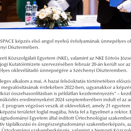
SPACE képzés első angol nyelvű évfolyamának ünnepélyes okle
nyi Dísztermében.
ti Közszolgálati Egyetem (NKE), valamint az NKE Eötvös Józse
rjogi Kutatóintézete szervezésében február 20-án került sor
lyes oklevélátadó ünnepségére a Széchenyi Díszteremben.
leges alkalom a mai. A hazai felsőoktatás történetében előszö
 megvalósításának érdekében 2022-ben, ugyanakkor a képzé
közi összehasonlításban is példátlan kezdeményezés” – kezdt
működés eredményeként 2024 szeptemberében indult el az ang
 E program végzősei veszik át oklevelüket, amely 21 egyetem 
épzési területet foglal magába, hívta fel a figyelmet a rektor
ágtudományi Egyetem által indított Űrtechnológiai szakemberk
tív táplálkozási és űregészségtudományi szakemberképzés, a
t Űrtudományi szakemberképzés, valamint a Nemzeti Közszolgála