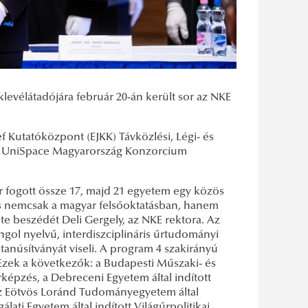
vélátadójára február 20-án került sor az NKE
f Kutatóközpont (EJKK) Távközlési, Légi- és
 az UniSpace Magyarország Konzorcium
r fogott össze 17, majd 21 egyetem egy közös
s nemcsak a magyar felsőoktatásban, hanem
e beszédét Deli Gergely, az NKE rektora. Az
ol nyelvű, interdiszciplináris űrtudományi
tanúsítványát viseli. A program 4 szakirányú
. Ezek a következők: a Budapesti Műszaki- és
épzés, a Debreceni Egyetem által indított
z Eötvös Loránd Tudományegyetem által
ti Egyetem által indított Világűrpolitikai