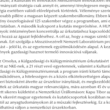
ászló, a Kulturális és Innovációs Minisztérium innovációért fe
rmányzati stratégia csak annyit ér, amennyi ténylegesen megv
tégia esetében valódi előrelépések történtek. Véleménye szeri
tosabb pillére a magasan képzett szakemberállomány. Ebben k
ény összefogásával 125 szakember végez a programban, ami 
ktatásban. A második kulcspont a kutatás megerősítése. A HUN
nyolc intézményben koncentrálja az űrkutatáshoz kapcsolódó
at hozzá az ágazat fejlődéséhez. A cél az, hogy a magas szin
anak. Ezt szolgálja a Misszióvezérelt Nemzeti Laboratórium pr
tást – jelöl ki, és az egyetemek együttműködésén alapul. A 
nyek gazdasági hasznot termelő innovációvá váljanak.
 Orsolya, a Külgazdasági és Külügyminisztérium űrkutatásért f
t az NKE-nek, a 21 részt vevő egyetemnek, valamint a Kulturál
dasági és Külügyminisztériumnak a program iránti kitartó tám
űködésen, a hitelességen és a közös elkötelezettségen alapul
eri biztosként átvette az űrszektor irányítását, és megkezdődö
ettek az űrkutatás magyar relevanciájára, mára azonban 45 év 
tett sikeres küldetést a Nemzetközi Űrállomáson: Kapu Tibor az
 A sikerért magyar egyetemek és kutatócsoportok korábban n
tól az anyagtudományokon át a műszaki fejlesztésekig. Ez a k
láthatóvá váljon a nemzetközi űrszektorban.