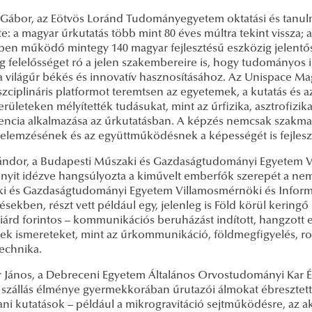
 Gábor, az Eötvös Loránd Tudományegyetem oktatási és tanulm
e: a magyar űrkutatás több mint 80 éves múltra tekint vissza;
rben működő mintegy 140 magyar fejlesztésű eszközig jelentő
g felelősséget ró a jelen szakembereire is, hogy tudományos
a világűr békés és innovatív hasznosításához. Az Unispace M
szciplináris platformot teremtsen az egyetemek, a kutatás és
erületeken mélyítették tudásukat, mint az űrfizika, asztrofizik
igencia alkalmazása az űrkutatásban. A képzés nemcsak szakm
s elemzésének és az együttműködésnek a képességét is fejleszt
ándor, a Budapesti Műszaki és Gazdaságtudományi Egyetem Vi
nyit idézve hangsúlyozta a kiművelt emberfők szerepét a ne
i és Gazdaságtudományi Egyetem Villamosmérnöki és Informat
tésekben, részt vett például egy, jelenleg is Föld körül kering
iárd forintos – kommunikációs beruházást indított, hangzott e
ek ismereteket, mint az űrkommunikáció, földmegfigyelés, rob
technika.
 János, a Debreceni Egyetem Általános Orvostudományi Kar Él
szállás élménye gyermekkorában űrutazói álmokat ébresztett b
ani kutatások – például a mikrogravitáció sejtműködésre, az a