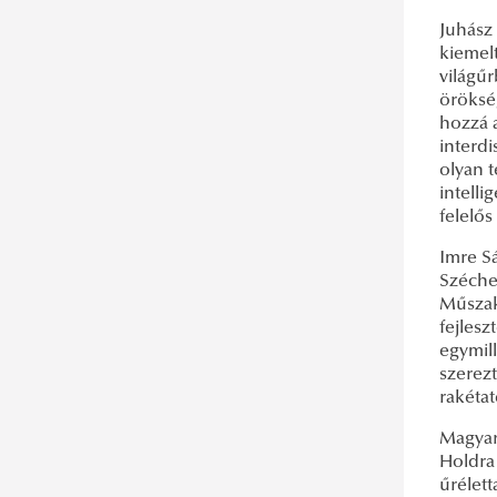
Juhász
kiemelt
világű
öröksé
hozzá 
interdi
olyan t
intell
felelő
Imre S
Széche
Műszak
fejlesz
egymill
szerezt
rakéta
Magyar
Holdra 
űrélett