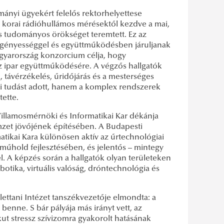
ányi ügyekért felelős rektorhelyettese
 a korai rádióhullámos mérésektől kezdve a mai,
s tudományos örökséget teremtett. Ez az
 igényességgel és együttműködésben járuljanak
agyarország konzorcium célja, hogy
 az ipar együttműködésére. A végzős hallgatók
a, távérzékelés, űridőjárás és a mesterséges
ai tudást adott, hanem a komplex rendszerek
ette.
llamosmérnöki és Informatikai Kar dékánja
mzet jövőjének építésében. A Budapesti
ikai Kara különösen aktív az űrtechnológiai
ő műhold fejlesztésében, és jelentős – mintegy
l. A képzés során a hallgatók olyan területeken
otika, virtuális valóság, dróntechnológia és
ettani Intézet tanszékvezetője elmondta: a
enne. S bár pályája más irányt vett, az
kut stressz szívizomra gyakorolt hatásának