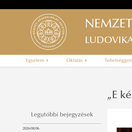
NEMZET
LUDOVIK
Egyetem
Oktatás
Tehetséggo
„E k
Legutóbbi bejegyzések
2026/08/06