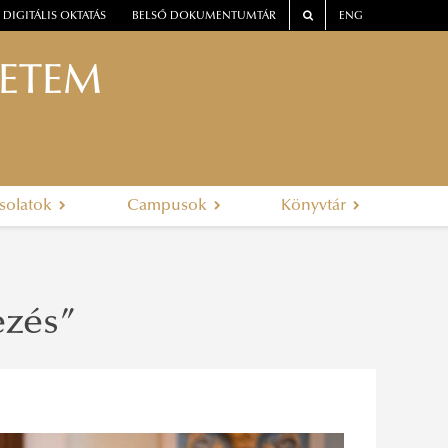
DIGITÁLIS OKTATÁS
BELSŐ DOKUMENTUMTÁR
ENG
YETEM
solatok
Campusok
Könyvtár
ezés”