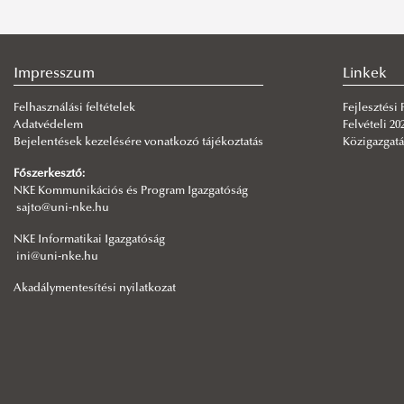
Impresszum
Linkek
Felhasználási feltételek
Fejlesztési
Adatvédelem
Felvételi 20
Bejelentések kezelésére vonatkozó tájékoztatás
Közigazgatá
Főszerkesztő:
NKE Kommunikációs és Program Igazgatóság
sajto@uni-nke.hu
NKE Informatikai Igazgatóság
ini@uni-nke.hu
Akadálymentesítési nyilatkozat