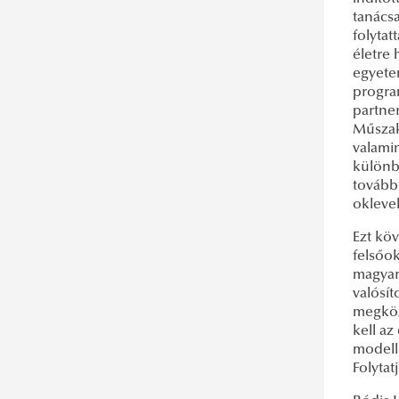
tanács
folytat
életre
egyete
progra
partner
Műszak
valamin
különb
tovább
oklevel
Ezt kö
felsőok
magyar
valósí
megköz
kell a
modell
Folytat