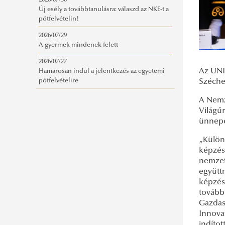
2026/07/30
Új esély a továbbtanulásra: válaszd az NKE-t a
pótfelvételin!
2026/07/29
A gyermek mindenek felett
2026/07/27
Az UNI
Hamarosan indul a jelentkezés az egyetemi
Széche
pótfelvételire
A Nemze
Világű
ünnepé
„Külön
képzés
nemzet
együtt
képzés.
továbbk
Gazdas
Innova
indítot