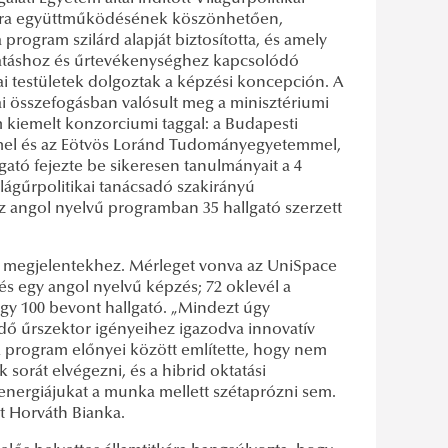
szféra együttműködésének köszönhetően,
a program szilárd alapját biztosította, és amely
kutatáshoz és űrtevékenységhez kapcsolódó
 testületek dolgoztak a képzési koncepción. A
ai összefogásban valósult meg a minisztériumi
m kiemelt konzorciumi taggal: a Budapesti
el és az Eötvös Loránd Tudományegyetemmel,
ató fejezte be sikeresen tanulmányait a 4
ágűrpolitikai tanácsadó szakirányú
 angol nyelvű programban 35 hallgató szerzett
a megjelentekhez. Mérleget vonva az UniSpace
és egy angol nyelvű képzés; 72 oklevél a
gy 100 bevont hallgató. „Mindezt úgy
dő űrszektor igényeihez igazodva innovatív
A program előnyei között említette, hogy nem
orát elvégezni, és a hibrid oktatási
energiájukat a munka mellett szétaprózni sem.
ét Horváth Bianka.