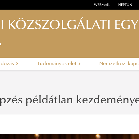
WEBMAIL
NEPTUN
I KÖZSZOLGÁLATI EG
A
ndozás
Tudományos élet
Nemzetközi kapc
épzés példátlan kezdemény