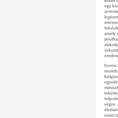
Bódis L
egy ko
űrstra
legfon
intézm
felsőo
amely 
járulh
alakulj
űrkuta
eredmé
Ferencz
mondot
Külgaz
együttm
miniszt
tekint
teljesí
végre.
élettan
ismét 