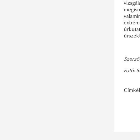
vizsgál
megisme
valamin
extrém
űrkuta
űrszek
Szerző:
Fotó: S
Címké