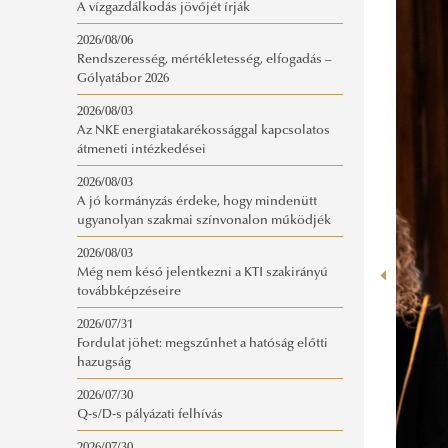
A vízgazdálkodás jövőjét írják
2026/08/06
Rendszeresség, mértékletesség, elfogadás –
Gólyatábor 2026
2026/08/03
Az NKE energiatakarékossággal kapcsolatos
átmeneti intézkedései
2026/08/03
A jó kormányzás érdeke, hogy mindenütt
ugyanolyan szakmai színvonalon működjék
2026/08/03
Még nem késő jelentkezni a KTI szakirányú
továbbképzéseire
2026/07/31
Fordulat jöhet: megszűnhet a hatóság előtti
hazugság
2026/07/30
Q-s/D-s pályázati felhívás