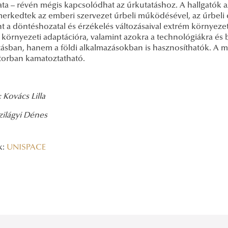
ata – révén mégis kapcsolódhat az űrkutatáshoz. A hallgatók a
rkedtek az emberi szervezet űrbeli működésével, az űrbeli él
t a döntéshozatal és érzékelés változásaival extrém környezetb
 környezeti adaptációra, valamint azokra a technológiákra é
tásban, hanem a földi alkalmazásokban is hasznosíthatók. A m
torban kamatoztatható.
 Kovács Lilla
zilágyi Dénes
k:
UNISPACE