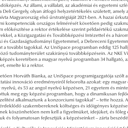
adóképzés. Az állami, a vállalati, az akadémiai és egyetemi 
ta Deli Gergely, olyan átfogó helyzetértékelés született, amely 
 hívta Magyarország első űrstratégiáját 2021-ben. A hazai űr
mi kompetenciák országos felmérését követően pedig szakmai
m előkészítése a rektor értékelése szerint példaértékű szakm
ekkel, a Közigazgatási és Továbbképzési Intézettel és a háro
i és Gazdaságtudományi Egyetemmel, a Debreceni Egyetemm
t a további tagokkal. Az UniSpace programban eddig 125 hallg
öző tudományterület szakirányú továbbképzésein. Az NKE Vil
képzés keretében a magyar nyelvű programban 34 hallgató, az
et, emelte ki a rektor.
vetően Horváth Bianka, az UniSpace programigazgatója szólt 
tatási innováció eredményeiről felsorolta azokat: egy magyar 
 nyelvű, és 53 az angol nyelvű képzésen, 21 egyetem és minte
tottuk meg egy képzési programban, hogy a dinamikusan fejlő
elítést alkalmaztunk a konzorciumi tagokkal” – tette hozzá. 
z érdeklődő szakembereknek költséges és időigényes képzések s
nek köszönhetően nem kell a figyelmüket, idejüket, és főleg 
juk és folyamatosan fejlesztjük a képzéseinket – zárta beszéd