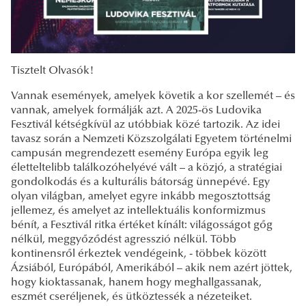
Tisztelt Olvasók!
Vannak események, amelyek követik a kor szellemét – és
vannak, amelyek formálják azt. A 2025-ös Ludovika
Fesztivál kétségkívül az utóbbiak közé tartozik. Az idei
tavasz során a Nemzeti Közszolgálati Egyetem történelmi
campusán megrendezett esemény Európa egyik leg
életteltelibb találkozóhelyévé vált – a közjó, a stratégiai
gondolkodás és a kulturális bátorság ünnepévé. Egy
olyan világban, amelyet egyre inkább megosztottság
jellemez, és amelyet az intellektuális konformizmus
bénít, a Fesztivál ritka értéket kínált: világosságot gőg
nélkül, meggyőződést agresszió nélkül. Több
kontinensről érkeztek vendégeink, - többek között
Ázsiából, Európából, Amerikából – akik nem azért jöttek,
hogy kioktassanak, hanem hogy meghallgassanak,
eszmét cseréljenek, és ütköztessék a nézeteiket.