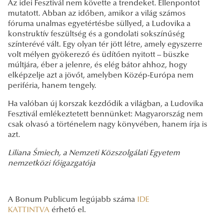
Az idei Fesztivál nem követte a trendeket. Ellenpontot
mutatott. Abban az időben, amikor a világ számos
fóruma unalmas egyetértésbe süllyed, a Ludovika a
konstruktív feszültség és a gondolati sokszínűség
színterévé vált. Egy olyan tér jött létre, amely egyszerre
volt mélyen gyökerező és üdítően nyitott – büszke
múltjára, éber a jelenre, és elég bátor ahhoz, hogy
elképzelje azt a jövőt, amelyben Közép-Európa nem
periféria, hanem tengely.
Ha valóban új korszak kezdődik a világban, a Ludovika
Fesztivál emlékeztetett bennünket: Magyarország nem
csak olvasó a történelem nagy könyvében, hanem írja is
azt.
Liliana Śmiech, a Nemzeti Közszolgálati Egyetem
nemzetközi főigazgatója
A Bonum Publicum legújabb száma
IDE
KATTINTVA
érhető el.