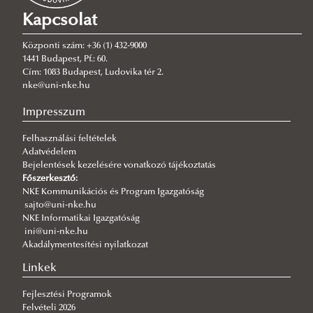
Kapcsolat
2026/08/03
A jó kormányzás érdeke, hogy mindenütt ugyanolyan szakmai
színvonalon működjék
Központi szám: +36 (1) 432-9000
1441 Budapest, Pf.: 60.
2026/08/03
Cím: 1083 Budapest, Ludovika tér 2.
Még nem késő jelentkezni a KTI szakirányú továbbképzéseire
nke@uni-nke.hu
2026/07/31
Impresszum
Fordulat jöhet: megszűnhet a hatóság előtti hazugság
Felhasználási feltételek
2026/07/30
Adatvédelem
Q-s/D-s pályázati felhívás
Bejelentések kezelésére vonatkozó tájékoztatás
2026/07/30
Főszerkesztő:
Új esély a továbbtanulásra: válaszd az NKE-t a pótfelvételin!
NKE Kommunikációs és Program Igazgatóság
sajto@uni-nke.hu
2026/07/29
NKE Informatikai Igazgatóság
A gyermek mindenek felett
ini@uni-nke.hu
Akadálymentesítési nyilatkozat
2026/07/27
Hamarosan indul a jelentkezés az egyetemi pótfelvételire
Linkek
Fejlesztési Programok
Felvételi 2026