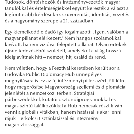
Tudósok, döntéshozók és intézményvezetők magyar
tanulókkal és értelmiségiekkel együtt keresték a választ a
legfontosabb kérdésekre: szuverenitás, identitás, vezetés
és a hagyomány szerepe a 21. században.
Egy kiemelkedő előadó így fogalmazott: „Igen, valóban a
magyar pillanat elérkezett.” Nem hangos szólamokkal
kivívott, hanem vízióval felépített pillanat. Olyan értékek
újrafelfedezéséből született, amelyeket a világ hosszú
ideig avíttnak hitt – nemzet, hit, család és rend.
Nem véletlen, hogy a Fesztivál keretében került sor a
Ludovika Public Diplomacy Hub ünnepélyes
megnyitására is. Ez az új intézményi pillér azért jött létre,
hogy megerősítse Magyarország szellemi és diplomáciai
jelenlétét a nemzetközi térben. Stratégiai
párbeszédekkel, kutatói ösztöndíjprogramokkal és
magas szintű találkozókkal a Hub nemcsak részt kíván
venni a globális vitákban, hanem hatással is akar lenni
rájuk – erkölcsi tisztánlátással és intézményi
magabiztossággal.