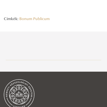
Címkék:
Bonum Publicum
Legutóbbi bejegyzések
2026/08/06
A vízgazdálkodás jövőjét írják
2026/08/06
Rendszeresség, mértékletesség, elfogadás – Gólyatábor 2026
2026/08/03
Az NKE energiatakarékossággal kapcsolatos átmeneti intézkedései