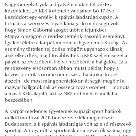
Nagy Gergely Gyula a díj átvétele után felidézte a
kezdeteket. „A KEK története valójában bő 17 éve
kezdődött egy erdélyi kispályás labdarúgókupán. A
torna és a szervezés olyan kimagasló minőségű volt,
hogy Simon Gáborral szöget ütött a fejünkbe:
Magyarországon is rendezhetnénk hasonló eseményt.
Így kelt életre a Kárpát-medencei Egyetemek Kupája. Az
esemény töretlen fejlődése mögött ugyanazok állnak,
akik elkezdték, majd továbbvitték a KEK szellemiségét a
pályán, szervezőként, illetve nézőként: a hallgatók. Ez a
rendezvény elsősorban abban mutat példát, hogy a
közös sportolás öröme nem csak a határokat képes
átszelni, de most már generációkon át segíti megélni a
magyar hallgatóknak az összetartozás örömét” – mondta
a másik KEK-alapító, aki az NKE érdemeit is méltatta
beszédében.
A Kárpát-medencei Egyetemek Kupáját sport határok
nélkül mottóval 2010-ben szervezték meg először
Budapesten, a kispályás labdarúgás volt az első résztvevő
sportág. Ahogy nőtt a sportágak és a nevezők száma, úgy