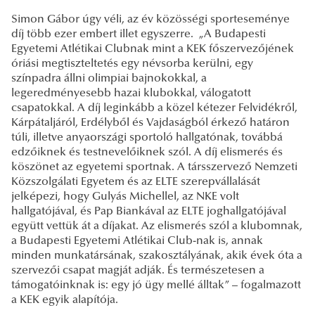
Simon Gábor úgy véli, az év közösségi sporteseménye
díj több ezer embert illet egyszerre. „A Budapesti
Egyetemi Atlétikai Clubnak mint a KEK főszervezőjének
óriási megtiszteltetés egy névsorba kerülni, egy
színpadra állni olimpiai bajnokokkal, a
legeredményesebb hazai klubokkal, válogatott
csapatokkal. A díj leginkább a közel kétezer Felvidékről,
Kárpátaljáról, Erdélyből és Vajdaságból érkező határon
túli, illetve anyaországi sportoló hallgatónak, továbbá
edzőiknek és testnevelőiknek szól. A díj elismerés és
köszönet az egyetemi sportnak. A társszervező Nemzeti
Közszolgálati Egyetem és az ELTE szerepvállalását
jelképezi, hogy Gulyás Michellel, az NKE volt
hallgatójával, és Pap Biankával az ELTE joghallgatójával
együtt vettük át a díjakat. Az elismerés szól a klubomnak,
a Budapesti Egyetemi Atlétikai Club-nak is, annak
minden munkatársának, szakosztályának, akik évek óta a
szervezői csapat magját adják. És természetesen a
támogatóinknak is: egy jó ügy mellé álltak” – fogalmazott
a KEK egyik alapítója.