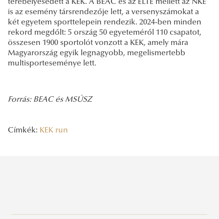
terebélyesedett a KEK. A BEAC és az ELTE mellett az NKE
is az esemény társrendezője lett, a versenyszámokat a
két egyetem sporttelepein rendezik. 2024-ben minden
rekord megdőlt: 5 ország 50 egyeteméről 110 csapatot,
összesen 1900 sportolót vonzott a KEK, amely mára
Magyarország egyik legnagyobb, megelismertebb
multisporteseménye lett.
Forrás: BEAC és MSÚSZ
Címkék:
KEK run