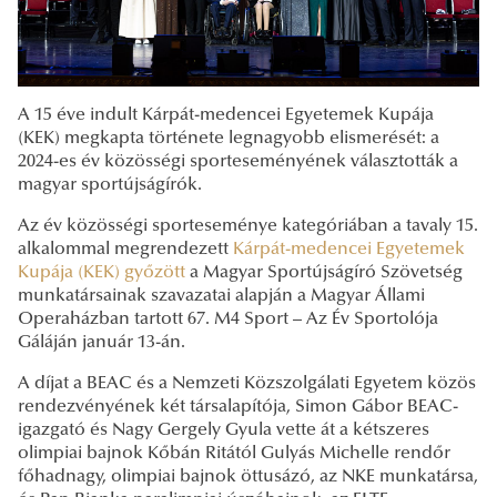
A 15 éve indult Kárpát-medencei Egyetemek Kupája
(KEK) megkapta története legnagyobb elismerését: a
2024-es év közösségi sporteseményének választották a
magyar sportújságírók.
Az év közösségi sporteseménye kategóriában a tavaly 15.
alkalommal megrendezett
Kárpát-medencei Egyetemek
Kupája (KEK) győzött
a Magyar Sportújságíró Szövetség
munkatársainak szavazatai alapján a Magyar Állami
Operaházban tartott 67. M4 Sport – Az Év Sportolója
Gáláján január 13-án.
A díjat a BEAC és a Nemzeti Közszolgálati Egyetem közös
rendezvényének két társalapítója, Simon Gábor BEAC-
igazgató és Nagy Gergely Gyula vette át a kétszeres
olimpiai bajnok Kőbán Ritától Gulyás Michelle rendőr
főhadnagy, olimpiai bajnok öttusázó, az NKE munkatársa,