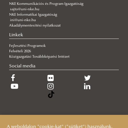
A gyermek mindenek felett
NKE Kommunikációs és Program Igazgatóság
sajto@uni-nke.hu
2026/07/27
NKE Informatikai Igazgatóság
Hamarosan indul a jelentkezés az egyetemi pótfelvételire
ini@uni-nke.hu
Akadálymentesítési nyilatkozat
2026/07/27
Tiszolczi Balázs Gergely: A biztonságot nem lehet csupán
Linkek
tankönyvekből megtanulni
Fejlesztési Programok
Felvételi 2026
Közigazgatási Továbbképzési Intézet
Social media
A weboldalon "cookie-kat" ("sütiket") használunk,