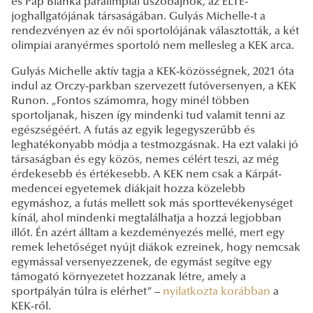
és Pap Bianka paralimpiai úszóbajnok, az ELTE-
joghallgatójának társaságában. Gulyás Michelle-t a
rendezvényen az év női sportolójának választották, a két
olimpiai aranyérmes sportoló nem mellesleg a KEK arca.
Gulyás Michelle aktív tagja a KEK-közösségnek, 2021 óta
indul az Orczy-parkban szervezett futóversenyen, a KEK
Runon. „Fontos számomra, hogy minél többen
sportoljanak, hiszen így mindenki tud valamit tenni az
egészségéért. A futás az egyik legegyszerűbb és
leghatékonyabb módja a testmozgásnak. Ha ezt valaki jó
társaságban és egy közös, nemes célért teszi, az még
érdekesebb és értékesebb. A KEK nem csak a Kárpát-
medencei egyetemek diákjait hozza közelebb
egymáshoz, a futás mellett sok más sporttevékenységet
kínál, ahol mindenki megtalálhatja a hozzá legjobban
illőt. Én azért álltam a kezdeményezés mellé, mert egy
remek lehetőséget nyújt diákok ezreinek, hogy nemcsak
egymással versenyezzenek, de egymást segítve egy
támogató környezetet hozzanak létre, amely a
sportpályán túlra is elérhet” –
nyilatkozta korábban
a
KEK-ről.