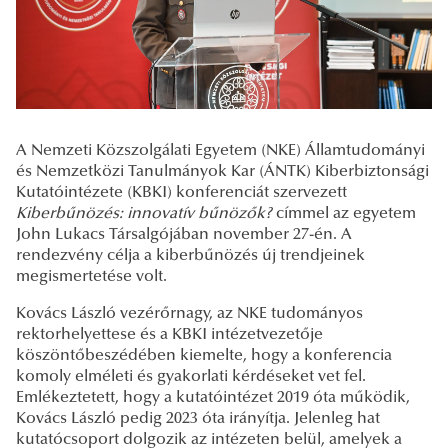
A Nemzeti Közszolgálati Egyetem (NKE) Államtudományi
és Nemzetközi Tanulmányok Kar (ÁNTK) Kiberbiztonsági
Kutatóintézete (KBKI) konferenciát szervezett
Kiberbűnözés: innovatív bűnözők?
címmel az egyetem
John Lukacs Társalgójában november 27-én. A
rendezvény célja a kiberbűnözés új trendjeinek
megismertetése volt.
Kovács László vezérőrnagy, az NKE tudományos
rektorhelyettese és a KBKI intézetvezetője
köszöntőbeszédében kiemelte, hogy a konferencia
komoly elméleti és gyakorlati kérdéseket vet fel.
Emlékeztetett, hogy a kutatóintézet 2019 óta működik,
Kovács László pedig 2023 óta irányítja. Jelenleg hat
kutatócsoport dolgozik az intézeten belül, amelyek a