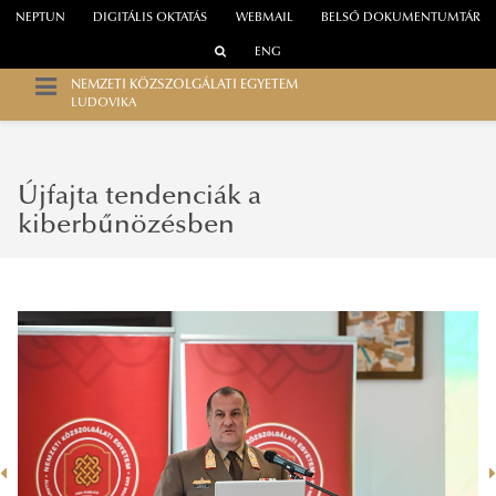
NEPTUN
DIGITÁLIS OKTATÁS
WEBMAIL
BELSŐ DOKUMENTUMTÁR
ENG
NEMZETI KÖZSZOLGÁLATI EGYETEM
LUDOVIKA
Újfajta tendenciák a
kiberbűnözésben