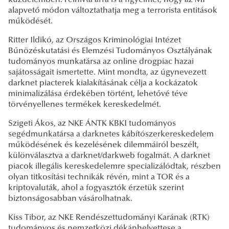
küzdelemben. Felhívta arra is a figyelmet, hogy az MI
alapvető módon változtathatja meg a terrorista entitások
működését.
Ritter Ildikó, az Országos Kriminológiai Intézet
Bűnözéskutatási és Elemzési Tudományos Osztályának
tudományos munkatársa az online drogpiac hazai
sajátosságait ismertette. Mint mondta, az úgynevezett
darknet piacterek kialakításának célja a kockázatok
minimalizálása érdekében történt, lehetővé téve
törvényellenes termékek kereskedelmét.
Szigeti Ákos, az NKE ÁNTK KBKI tudományos
segédmunkatársa a darknetes kábítószerkereskedelem
működésének és kezelésének dilemmáiról beszélt,
különválasztva a darknet/darkweb fogalmát. A darknet
piacok illegális kereskedelemre specializálódtak, részben
olyan titkosítási technikák révén, mint a TOR és a
kriptovaluták, ahol a fogyasztók érzetük szerint
biztonságosabban vásárolhatnak.
Kiss Tibor, az NKE Rendészettudományi Karának (RTK)
tudományos és nemzetközi dékánhelyettese a