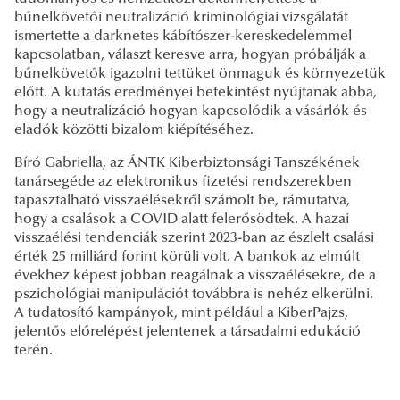
bűnelkövetői neutralizáció kriminológiai vizsgálatát
ismertette a darknetes kábítószer-kereskedelemmel
kapcsolatban, választ keresve arra, hogyan próbálják a
bűnelkövetők igazolni tettüket önmaguk és környezetük
előtt. A kutatás eredményei betekintést nyújtanak abba,
hogy a neutralizáció hogyan kapcsolódik a vásárlók és
eladók közötti bizalom kiépítéséhez.
Bíró Gabriella, az ÁNTK Kiberbiztonsági Tanszékének
tanársegéde az elektronikus fizetési rendszerekben
tapasztalható visszaélésekről számolt be, rámutatva,
hogy a csalások a COVID alatt felerősödtek. A hazai
visszaélési tendenciák szerint 2023-ban az észlelt csalási
érték 25 milliárd forint körüli volt. A bankok az elmúlt
évekhez képest jobban reagálnak a visszaélésekre, de a
pszichológiai manipulációt továbbra is nehéz elkerülni.
A tudatosító kampányok, mint például a KiberPajzs,
jelentős előrelépést jelentenek a társadalmi edukáció
terén.