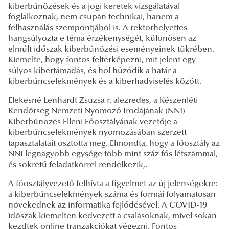
kiberbűnözések és a jogi keretek vizsgálatával
foglalkoznak, nem csupán technikai, hanem a
felhasználás szempontjából is. A rektorhelyettes
hangsúlyozta e téma érzékenységét, különösen az
elmúlt időszak kiberbűnözési eseményeinek tükrében.
Kiemelte, hogy fontos feltérképezni, mit jelent egy
súlyos kibertámadás, és hol húzódik a határ a
kiberbűncselekmények és a kiberhadviselés között.
Elekesné Lenhardt Zsuzsa r. alezredes, a Készenléti
Rendőrség Nemzeti Nyomozó Irodájának (NNI)
Kiberbűnözés Elleni Főosztályának vezetője a
kiberbűncselekmények nyomozásában szerzett
tapasztalatait osztotta meg. Elmondta, hogy a főosztály az
NNI legnagyobb egysége több mint száz fős létszámmal,
és sokrétű feladatkörrel rendelkezik,.
A főosztályvezető felhívta a figyelmet az új jelenségekre:
a kiberbűncselekmények száma és formái folyamatosan
növekednek az informatika fejlődésével. A COVID-19
időszak kiemelten kedvezett a csalásoknak, mivel sokan
kezdtek online tranzakciókat végezni. Fontos