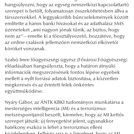
hangsúlyozni, hogy az egység nemzetközi kapcsolattartó
szerepet is betölt, folyamatosan összeköttetésben állva a
társszervekkel. A leggyakoribb bűncselekmények között
említette a hamis banki hívásokat és az adathalász SMS
üzeneteket „ami nagyon jónak tűnik, az biztos, hogy
nem az” – emelte ki a főosztályvezető, hozzátéve, hogy
az online csalások jellemzően nemzetközi elkövetői
köröket vonzanak.
Szabó Imre főügyészségi ügyész (Fővárosi Főügyészség)
előadásában hangsúlyozta, hogy a határon átnyúló
információk megszerzésének fontos lépése egyebek
mellett a nyílt forrású adatok biztosítása, a közvetlen
megkeresés és az érintett felek önkéntes
együttműködése.
Nyáry Gábor, az ÁNTK KBKI tudományos munkatársa a
mesterséges intelligencia (MI) és a terrorizmus
metszéspontjairól beszélt, kiemelve, hogy az MI kettős
szerepet játszik: új fenyegetést jelent, ugyanakkor
hatékony eszköz is lehet a terrorizmus elleni