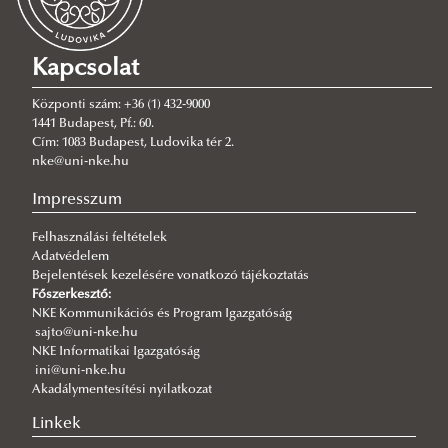
2026/08/03
Az NKE energiatakarékossággal kapcsolatos átmeneti intézkedései
Kapcsolat
2026/08/03
A jó kormányzás érdeke, hogy mindenütt ugyanolyan szakmai
színvonalon működjék
Központi szám: +36 (1) 432-9000
1441 Budapest, Pf.: 60.
2026/08/03
Cím: 1083 Budapest, Ludovika tér 2.
Még nem késő jelentkezni a KTI szakirányú továbbképzéseire
nke@uni-nke.hu
2026/07/31
Impresszum
Fordulat jöhet: megszűnhet a hatóság előtti hazugság
Felhasználási feltételek
2026/07/30
Adatvédelem
Q-s/D-s pályázati felhívás
Bejelentések kezelésére vonatkozó tájékoztatás
2026/07/30
Főszerkesztő:
Új esély a továbbtanulásra: válaszd az NKE-t a pótfelvételin!
NKE Kommunikációs és Program Igazgatóság
sajto@uni-nke.hu
2026/07/29
NKE Informatikai Igazgatóság
A gyermek mindenek felett
ini@uni-nke.hu
Akadálymentesítési nyilatkozat
2026/07/27
Hamarosan indul a jelentkezés az egyetemi pótfelvételire
Linkek