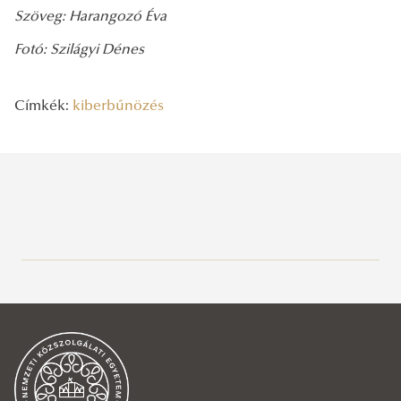
Szöveg: Harangozó Éva
Fotó: Szilágyi Dénes
Címkék:
kiberbűnözés
Legutóbbi bejegyzések
2026/08/06
A vízgazdálkodás jövőjét írják
2026/08/06
Rendszeresség, mértékletesség, elfogadás – Gólyatábor 2026